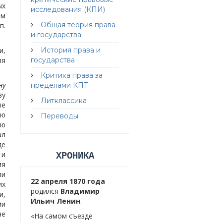
ых
исследования (КПИ)
ым
Общая теория права
п.
и государства
и,
История права и
ля
государства
Критика права за
ну
пределами КПТ
ву
Литклассика
ые
ую
Переводы
ью
ал
де
 и
ХРОНИКА
мя
ли
22 апреля 1870 года
их
родился
Владимир
и,
Ильич Ленин
.
ми
не
«На самом съезде