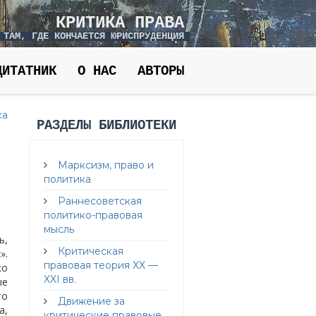
КРИТИКА ПРАВА
 ТАМ, ГДЕ КОНЧАЕТСЯ ЮРИСПРУДЕНЦИЯ
ЦИТАТНИК
О НАС
АВТОРЫ
ка
РАЗДЕЛЫ БИБЛИОТЕКИ
Марксизм, право и
политика
Раннесоветская
политико-правовая
мысль
ь,
Критическая
».
правовая теория XX —
ко
XXI вв.
ые
то
Движение за
а,
критические правовые