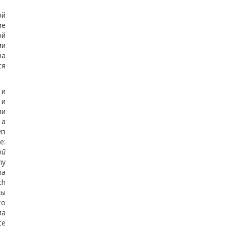
ой
ие
ой
ми
на
ся
 и
 и
ли
 а
из
е:
ой
лу
ва
th
ты
то
ла
се