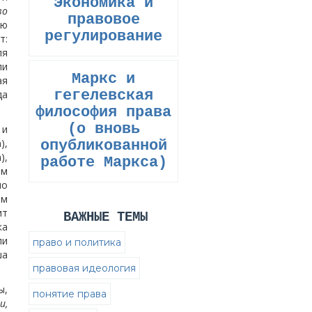
Экономика и
во
правовое
ую
регулирование
т:
ля
ли
Маркс и
ая
гегелевская
да
философия права
(о вновь
 и
),
опубликованной
),
работе Маркса)
ым
но
ом
ит
ВАЖНЫЕ ТЕМЫ
ка
ли
право и политика
ша
правовая идеология
ы,
понятие права
и,