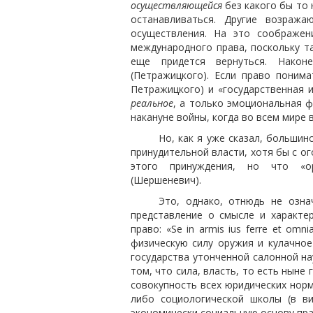
осуществляющейся
без какого бы то 
останавливаться. Другие возража
осуществления. На это соображе
международного права, поскольку та
еще придется вернуться. Након
(Петражицкого). Если право понима
Петражицкого) и «государственная 
реальное
, а только эмоциональная ф
накануне войны, когда во всем мире 
Но, как я уже сказал, большин
принудительной власти, хотя бы с ог
этого принуждения, но что «ор
(Шершеневич).
Это, однако, отнюдь не озна
представление о смысле и характе
право: «Se in armis ius ferre et omnia
физическую силу оружия и кулачно
государства утонченной салонной на
том, что сила, власть, то есть ныне 
совокупность всех юридических норм,
либо социологической школы (в в
экономически социальную основу пр