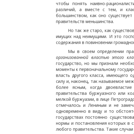
чтобы понять наивно-рационалист
различий, а вместе с тем, и кла
большинством, как оно существует в
правительств меньшинства.
Но так же старо, как существо
имущих над неимущими. И это госп
содержания в повиновении громадног
Мы в своем определении прав
организованной властью этого кла
государство, но мы признали необ
моменты к первоначальному государс
власть другого класса, имеющего 
силу и, наконец, так называемое ме
более ясным, когда двоевласти
правительства буржуазного или ко
мелкой буржуазии, в лице Петроград
отмечалось и Лениным и не замеч
одновременно в виду и то обстоят
государствах постоянно существов
нормы и постановления которых в с
любого правительства. Такие случаи