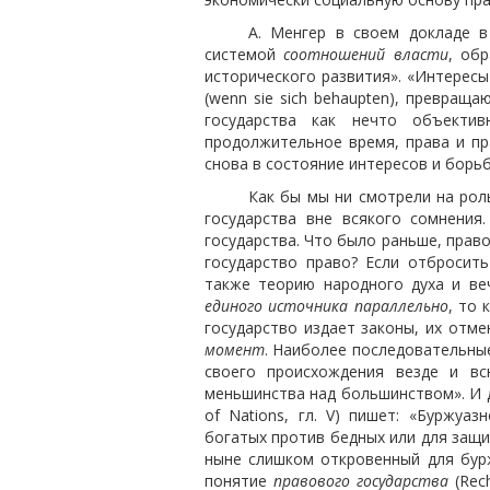
А. Менгер в своем докладе в
системой
соотношений власти
, обр
исторического развития». «Интересы
(wenn sie sich behaupten), превращ
государства как нечто объекти
продолжительное время, права и п
снова в состояние интересов и борь
Как бы мы ни смотрели на роль
государства вне всякого сомнения
государства. Что было раньше, право
государство право? Если отбросит
также теорию народного духа и ве
единого источника параллельно
, то 
государство издает законы, их отме
момент
. Наиболее последовательные
своего происхождения везде и вс
меньшинства над большинством». И 
of Nations, гл. V) пишет: «Буржу
богатых против бедных или для защит
ныне слишком откровенный для бурж
понятие
правового государства
(Rech