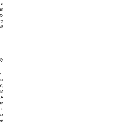
 и
мя
их
го
ой
шу
ет
из
я;
им
 А
ли
о-
ах
ее