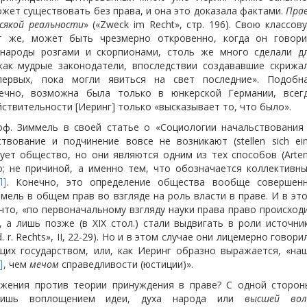
 может существовать без права, и она это доказала фактами.
Пра
сякой реальности
» («Zweck im Recht», стр. 196). Свою классов
 же, может быть чрезмерно откровенно, когда он говори
 народы розгами и скорпионами, столь же много сделали д
 как мудрые законодатели, впоследствии создававшие скрижа
ервых, пока могли явиться на свет последние». Подобн
нечно, возможна была только в юнкерской Германии, всег
ствительности [Иеринг] только «высказывает то, что было».
ф. Зиммель в своей статье о «Социологии начальствования
твование и подчинение вовсе не возникают (stellen sich ein
ует общество, но они являются одним из тех способов (Arten
; не причиной, а именно тем, что обозначается коллективн
. Конечно, это определение общества вообще совершен
1]
мель в общем прав во взгляде на роль власти в праве. И в эт
что, «по первоначальному взгляду науки права право происход
, а лишь позже (в XIX стол.) стали выдвигать в роли источни
d. r. Rechts», II, 22-29). Но и в этом случае они лицемерно говори
щих государством, или, как Иеринг
образно выражается, «на
, чем
мечом
справедливости (юстиции)».
]
жения против теории принуждения в праве? С одной сторон
 лишь воплощением идеи, духа народа или
высшей вол