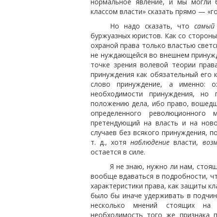
нормальное явление, и мы могли 
классом власти» сказать прямо — «г
Но надо сказать, что
самый
буржуазных юристов. Как со стороны 
охраной права только властью светс
не нуждающейся во внешнем принужде
точке зрения волевой теории прав
принуждения как обязательный его 
слово принуждение, а именно: о
необходимости принуждения, но 
положению дела, ибо право, вошедш
определенного революционного 
претендующий на власть и на нов
случаев без всякого принуждения, п
т. д., хотя
наблюдение
власти,
воз
остается в силе.
Я не знаю, нужно ли нам, стоя
вообще вдаваться в подробности, чт
характеристики права, как защиты кл
было бы иначе удерживать в подчин
несколько мнений стоящих на 
необходимость того же признака 