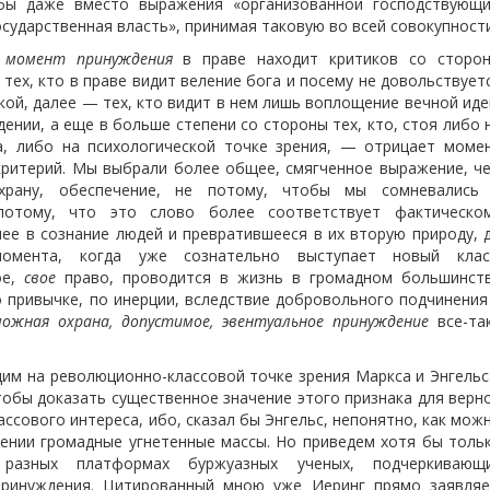
бы даже вместо выражения «организованной господствующ
осударственная власть», принимая таковую во всей совокупности
 момент принуждения
в праве находит критиков со сторо
тех, кто в праве видит веление бога и посему не довольствует
кой, далее — тех, кто видит в нем лишь воплощение вечной иде
нии, а еще в больше степени со стороны тех, кто, стоя либо 
а, либо на психологической точке зрения, — отрицает моме
критерий. Мы выбрали более общее, смягченное выражение, ч
храну, обеспечение, не потому, чтобы мы сомневались
потому, что это слово более соответствует фактическо
ее в сознание людей и превратившееся в их вторую природу, 
момента, когда уже сознательно выступает новый клас
ое,
свое
право, проводится в жизнь в громадном большинст
о привычке, по инерции, вследствие добровольного подчинения
можная охрана, допустимое, эвентуальное принуждение
все-та
щим на революционно-классовой точке зрения Маркса и Энгельс
обы доказать существенное значение этого признака для верн
ассового интереса, ибо, сказал бы Энгельс, непонятно, как мож
ении громадные угнетенные массы. Но приведем хотя бы толь
разных платформах буржуазных ученых, подчеркивающ
принуждения. Цитированный мною уже Иеринг прямо заявляе