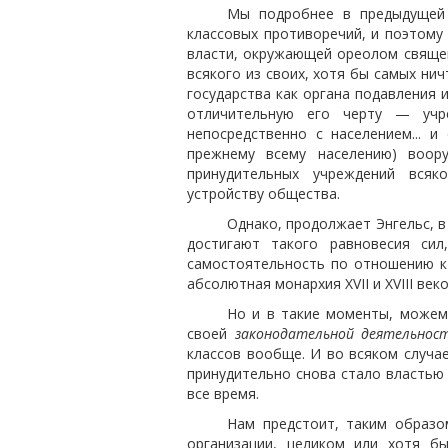
Мы подробнее в предыдущей 
классовых противоречий, и поэтому
власти, окружающей ореолом священ
всякого из своих, хотя бы самых ни
государства как органа подавления 
отличительную его черту — уч
непосредственно с населением... 
прежнему всему населению) воор
принудительных учреждений всяк
устройству общества.
Однако, продолжает Энгельс, 
достигают такого равновесия сил
самостоятельность по отношению к
абсолютная монархия XVII и XVIII веко
Но и в такие моменты, можем
своей
законодательной деятельнос
классов вообще. И во всяком случа
принудительно снова стало властью
все время.
Нам предстоит, таким образо
организации, целиком или хотя б