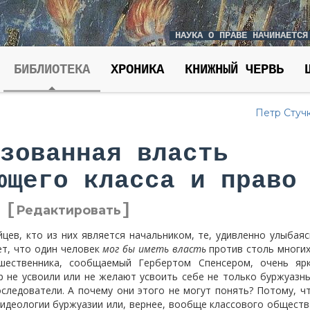
НАУКА О ПРАВЕ НАЧИНАЕТСЯ
БИБЛИОТЕКА
ХРОНИКА
КНИЖНЫЙ ЧЕРВЬ
Петр Стуч
зованная власть
ющего класса и право
[
]
Редактировать
цев, кто из них является начальником, те, удивленно улыбаяс
ет, что один человек
мог бы иметь власть
против столь многих
ешественника, сообщаемый Гербертом Спенсером, очень яр
р не усвоили или не желают усвоить себе не только буржуазн
оследователи. А почему они этого не могут понять? Потому, ч
идеологии буржуазии или, вернее, вообще классового обществ