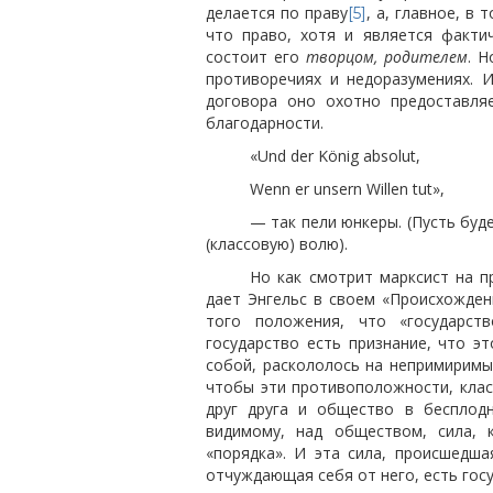
делается
по праву
, а, главное, в
[5]
что право, хотя и является факти
состоит его
творцом, родителем
. 
противоречиях и недоразумениях. 
договора оно охотно предоставляе
благодарности.
«Und der König absolut,
Wenn er unsern Willen tut»,
— так пели юнкеры. (Пусть бу
(классовую) волю).
Но как смотрит марксист на п
дает Энгельс в своем «Происхождени
того положения, что «государст
государство есть признание, что 
собой, раскололось на непримиримы
чтобы эти противоположности, кла
друг друга и общество в бесплод
видимому, над обществом, сила, 
«порядка». И эта сила, происшедш
отчуждающая себя от него, есть гос