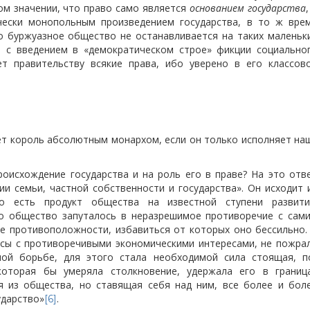
 том значении, что право само является
основанием государства
,
чески монопольным произведением государства, в то ж вре
Но буржуазное общество не останавливается на таких маленьк
И с введением в «демократическом строе» фикции социально
т правительству всякие права, ибо уверено в его классов
дет король абсолютным монархом, если он только исполняет на
роисхождение государства и на роль его в праве? На это отв
и семьи, частной собственности и государства». Он исходит 
во есть продукт общества на известной ступени развити
это общество запуталось в неразрешимое противоречие с сам
е противоположности, избавиться от которых оно бессильно.
ссы с противоречивыми экономическими интересами, не пожра
ной борьбе, для этого стала необходимой сила стоящая, п
которая бы умеряла столкновение, удержала его в границ
ая из общества, но ставящая себя над ним, все более и бол
ударство»
.
[6]