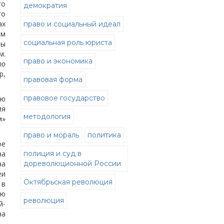
го
демократия
го
ах
право и социальный идеал
ам
социальная роль юриста
лы
м.
право и экономика
то
р,
правовая форма
правовое государство
ию
ия
методология
м»
право и мораль
политика
ое
на
полиция и суд в
на
дореволюционной России
еи
Октябрьская революция
 в
ую
революция
й-
на