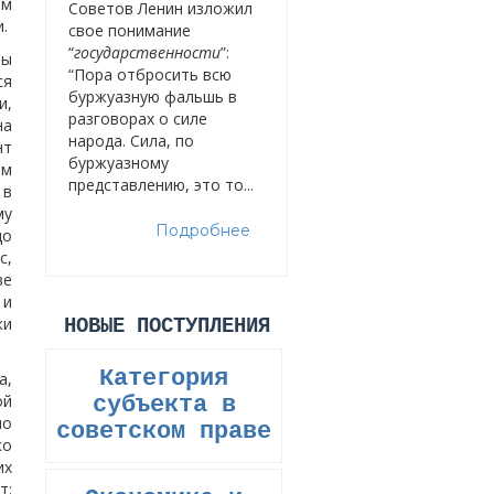
им
Советов Ленин изложил
.
свое понимание
“
государственности
”:
ны
“Пора отбросить всю
ся
буржуазную фальшь в
и,
разговорах о силе
на
народа. Сила, по
нт
буржуазному
ем
представлению, это то...
 в
му
Подробнее
до
с,
ве
 и
ки
НОВЫЕ ПОСТУПЛЕНИЯ
Категория
а,
ой
субъекта в
но
советском праве
ко
их
т: