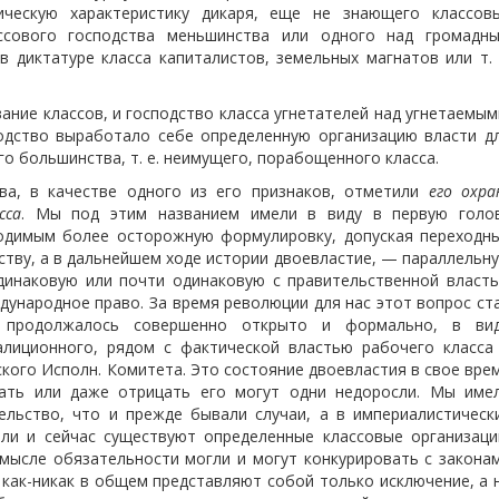
ическую характеристику дикаря, еще не знающего классов
ссового господства меньшинства или одного над громадн
 диктатуре класса капиталистов, земельных магнатов или т. 
вание классов, и господство класса угнетателей над угнетаемым
одство выработало себе определенную организацию власти д
о большинства, т. е. неимущего, порабощенного класса.
а, в качестве одного из его признаков, отметили
его охра
сса
. Мы под этим названием имели в виду в первую голо
ходимым более осторожную формулировку, допуская переходн
тву, а в дальнейшем ходе истории
двоевластие, — параллельн
одинаковую или почти одинаковую с правительственной власт
ждународное право. За время революции для нас этот вопрос ст
е продолжалось совершенно открыто и формально, в ви
алиционного, рядом с фактической властью рабочего класса
ского Исполн. Комитета. Это состояние двоевластия в свое вре
ать или даже отрицать его могут одни недоросли. Мы име
ельство, что и прежде бывали случаи, а в империалистическ
али и сейчас существуют определенные классовые организаци
мысле обязательности могли и могут конкурировать с закона
 как-никак в общем представляют собой только исключение, а 