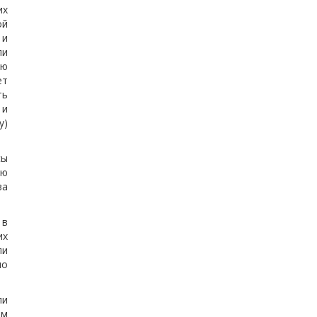
их
ой
 и
ли
ую
ет
ть
 и
у)
сы
ую
ва
 в
их
ли
ло
ли
ем