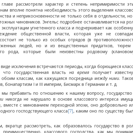
главе рассмотрели характер и степень непримиримости эт
 нам вполне понятна необходимость этого выделения классов
ства и неприкосновенности не только себя в отдельности, но
чтожных чиновников. Энгельс подробнее останавливается на ро
и эксплуатации угнетенного класса и подчеркивает как особенн
реждение общественной
власти, которая уже не совпада
и состоит не только из особых отрядов (в противоположнос
уженных людей, но и из вещественных придатков, тюрем
ого рода, которые были неизвестны родовому (клановом
в виде исключения встречаются периоды, когда борющиеся клас
, что государственная власть
на время
получает известн
 обоим классам, как кажущаяся посредница
между ними
. Тако
в, бонапартизм I и III империи, Бисмарк в Германии и т. д.
 мы прибавить по отношению к нашему вопросу, государство
ти
никогда не нарушало в основе классового интереса имущ
е, вместе с минованием переходной эпохи, оно добровольно и
 одного господствующего класса
, каким оно по существу бы
[7]
м, вкратце рассмотреть, как образовалось государство в ро
ы преимущественно, классового господства, как мы понима