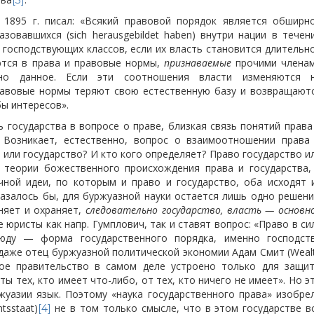
[3]
 1895 г. писал: «Всякий правовой порядок является обширн
азовавшихся (sich herausgebildet haben) внутри нации в течен
 господствующих классов, если их власть становится длительн
аются в права и правовые нормы,
признаваемые
прочими члена
вно данное. Если эти соотношения власти изменяются 
равовые нормы теряют свою естественную базу и возвращают
бы интересов».
 государства в вопросе о праве, близкая связь понятий права
. Возникает, естественно, вопрос о взаимоотношении права
 или государство? И кто кого определяет? Право государство и
ь теории божественного происхождения права и государства,
чной идеи, по которым и право и государство, оба исходят 
казалось бы, для буржуазной науки остается лишь одно решени
няет и охраняет,
следовательно государство, власть — основн
 юристы как напр. Гумплович, так и ставят вопрос: «Право в си
юду — форма государственного порядка, именно господст
даже отец буржуазной политической экономии Адам Смит (Weal
азное правительство в самом деле устроено только для защи
ы тех, кто имеет что-либо, от тех, кто ничего не имеет». Но э
уазии язык. Поэтому «наука государственного права» изобре
tsstaat)
не в том только смысле, что в этом государстве в
[4]