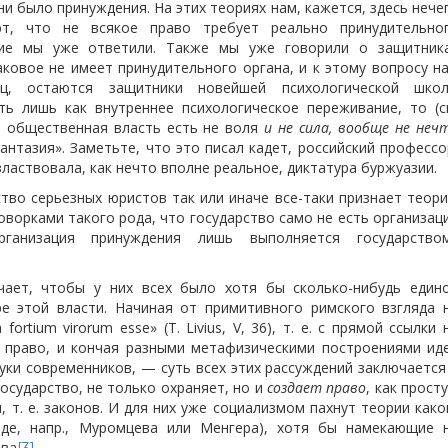
ни было принуждения. На этих теориях нам, кажется, здесь нече
ют, что не всякое право требует реально принудительно
ние мы уже ответили. Также мы уже говорили о защитник
ковое не имеет принудительного органа, и к этому вопросу н
ец, остаются защитники новейшей психологической шко
ть лишь как внутреннее психологическое переживание, то (с
и общественная власть есть не воля
и не сила, вообще не неч
антазия». Заметьте, что это писал кадет, российский профессо
властвовала, как нечто вполне реальное, диктатура буржуазии.
ство серьезных юристов так или иначе все-таки признает теор
оворками такого рода, что государство само не есть организац
ганизация принуждения лишь выполняется государство
чает, чтобы у них всех было хотя бы сколько-нибудь един
ре этой власти. Начиная от примитивного римского взгляда 
 fortium virorum esse» (T. Livius, V, 36), т. е. с прямой ссылки 
е право, и кончая разными метафизическими построениями ид
уки современников, — суть всех этих рассуждений заключается
государство, не только охраняет, но и
создает право
, как прост
 т. е. законов. И для них уже социализмом пахнут теории како
иде, напр., Муромцева или Менгера), хотя бы намекающие 
ава
.