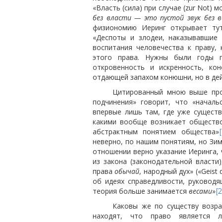
«Власть (сила) при случае (zur Not)
без власти — это пустой звук без в
физиономию Иеринг открывает тут
«Деспоты и злодеи, наказывавшие
воспитания человечества к праву,
этого права. Нужны были годы п
откровенность и искренность, ко
отдающей запахом конюшни, но в дей
Цитированный мною выше про
подчинения» говорит, что «начальс
впервые лишь там, где уже существ
какими вообще возникает общество
абстрактным понятием общества»
[
неверно, по нашим понятиям, но Зим
отношении верно указание Иеринга, 
из закона (законодательной власти)
права
обычай
, народный дух» («Geist 
об идеях справедливости, руководя
теория больше занимается
весами
»
[2
Каковы же по существу возра
находят, что право является