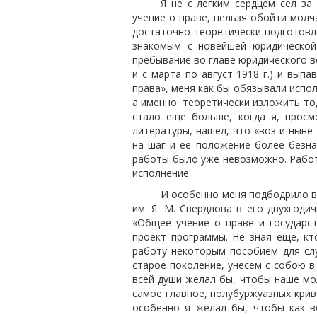
Я не с легким сердцем сел за
учение о праве, нельзя обойти молч
достаточно теоретически подготовл
знакомым с новейшей юридической 
пребывание во главе юридического 
и с марта по август 1918 г.) и вып
права», меня как бы обязывали испол
а именно: теоретически изложить то
стало еще больше, когда я, прос
литературы, нашел, что «воз и ныне 
на шаг и ее положение более безна
работы было уже невозможно. Работа
исполнение.
И особенно меня подбодрило в
им. Я. М. Свердлова в его двухго
«Общее учение о праве и государст
проект программы. Не зная еще, кт
работу некоторым пособием для сл
старое поколение, унесем с собою в
всей души желал бы,
чтобы наше мол
самое главное, полубуржуазных крив
особенно я желал бы, чтобы как во