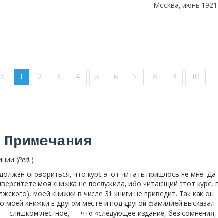
Москва, июнь 1921 
ие
1
2
3
4
5
6
7
8
9
10
Примечания
ции (
Ред.
)
олжен оговориться, что курс этот читать пришлось не мне. Да 
верситете моя книжка не послужила, ибо читающий этот курс, 
лжского), моей книжки в числе 31 книги не приводит. Так как он
о моей книжки в другом месте и под другой фамилией высказал
 — слишком лестное, — что «следующее издание, без сомнения,