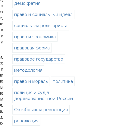
демократия
бо
их
право и социальный идеал
е,
не
социальная роль юриста
 к
ти
право и экономика
та
правовая форма
и,
правовое государство
ее
 и
методология
ии
ую
право и мораль
политика
бы
полиция и суд в
ие
дореволюционной России
ем
л,
Октябрьская революция
а,
и,
революция
ах