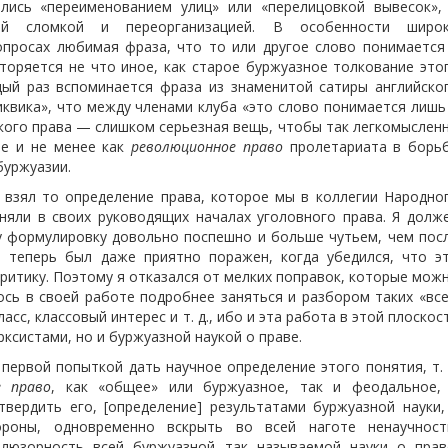
лись «переименованием улиц» или «перелицовкой вывесок»,
ой сломкой и переорганизацией. В особенности широ
опросах любимая фраза, что то или другое слово понимается
торяется не что иное, как старое буржуазное толкование это
дый раз вспоминается фраза из знаменитой сатиры английско
иквика», что между членами клуба «это слово понимается лишь
кого права — слишком серьезная вещь, чтобы так легкомыслен
ее и не менее как
революционное право
пролетариата в борь
уржуазии.
 взял то определение права, которое мы в коллегии Народно
иняли в своих руководящих началах уголовного права. Я долж
ту формулировку довольно поспешно и больше чутьем, чем пос
и теперь был даже приятно поражен, когда убедился, что э
итику. Поэтому я отказался от мелких поправок, которые мож
ось в своей работе подробнее заняться и разбором таких «вс
асс, классовый интерес и т. д., ибо и эта работа в этой плоскос
рксистами, но и буржуазной наукой о праве.
первой попыткой дать научное определение этого понятия, т. 
е право
, как «общее» или буржуазное, так и феодальное,
твердить его, [определение] результатами буржуазной науки,
роны, одновременно вскрыть во всей наготе ненаучност
ллюзорность всей буржуазной так называемой науки о прав