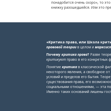
понадобится очень скоро», то это
книжку разошедшейся. Или это пр
«Критика права, или Школа крит
правовой теории
в целом
и
марксист
Почему
критика права
?
Разве теоре
критикуют
право в его конкретных 
Понятие
критика
в классической фи
некоторого явления, а свободное от
условий и пределов его бытия. Теор
существования права, его возможнос
социальными отношениями, — эта по
Именно таких оснований лишены гос