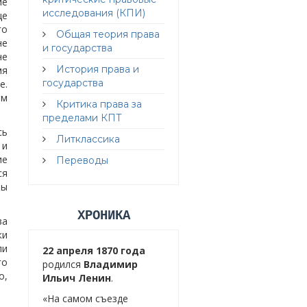
ие
исследования (КПИ)
ще
го
Общая теория права
не
и государства
не
История права и
мя
государства
е.
ем
Критика права за
пределами КПТ
сь
Литклассика
 и
ие
Переводы
ся
бы
ХРОНИКА
ва
ки
ли
22 апреля 1870 года
го
родился
Владимир
о,
Ильич Ленин
.
«На самом съезде