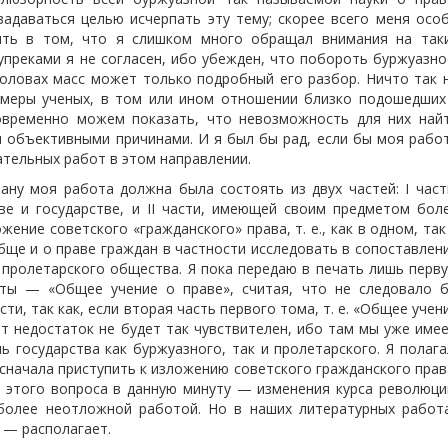
задаваться целью исчерпать эту тему; скорее всего меня осо
нить в том, что я слишком много обращал внимания на
так
упреками я не согласен, ибо убежден, что побороть буржуазно
головах масс может только подробный его разбор. Ничто так 
римеры ученых, в том или ином отношении близко подошедших
овременно можем показать, что невозможность для них най
 объективными причинами. И я был бы рад, если бы моя рабо
тельных работ в этом направлении.
ну моя работа должна была состоять из двух частей: I част
е и государстве, и II части, имеющей своим предметом бол
ение советского «гражданского» права, т. е., как в одном, так
обще и о праве граждан в частности исследовать в сопоставлен
 пролетарского общества. Я пока передаю в печать лишь перв
оты — «Общее учение о праве», считая, что не следовало 
ти, так как, если вторая часть первого тома, т. е. «Общее учен
тот недостаток не будет так чувствителен, ибо там мы уже име
ь государства как буржуазного, так и пролетарского. Я полага
начала приступить к изложению советского гражданского прав
я этого вопроса в данную минуту — изменения курса революци
более неотложной работой. Но в наших литературных работ
 — располагает.