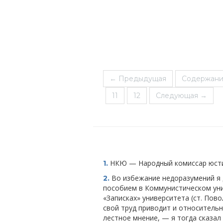
← Предыдущая
Содержан
11
12
Следующая →
НКЮ — Народный комиссар юсти
1.
Во избежание недоразумений я д
2.
пособием в Коммунистическом уни
«Записках» университета (ст. Пово
свой труд приводит и относительн
лестное мнение, — я тогда сказал