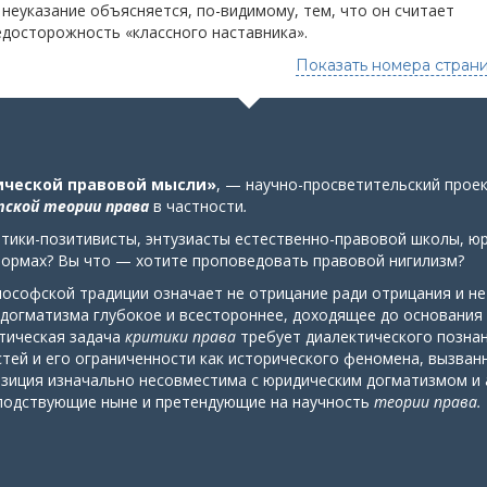
 неуказание объясняется, по-видимому, тем, что он считает
едосторожность «классного наставника».
Показать номера стран
ической правовой мысли»
, — научно-просветительский прое
ской теории права
в частности
.
тики-позитивисты, энтузиасты естественно-правовой школы, юри
формах? Вы что — хотите проповедовать правовой нигилизм?
лософской традиции означает не отрицание ради отрицания и н
 догматизма глубокое и всестороннее, доходящее до основания
етическая задача
критики права
требует диалектического позна
тей и его ограниченности как исторического феномена, вызван
зиция изначально несовместима с юридическим догматизмом и 
подствующие ныне и претендующие на научность
теории права.