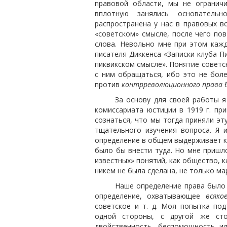
правовой области, мы не ограничи
вплотную занялись основательн
распространена у нас в правовых в
«советском» смысле, после чего пов
слова. Невольно мне при этом каж
писателя Диккенса «Записки клуба П
пиквикском смысле». Понятие советс
с ним обращаться, ибо это не бол
против
контрреволюционного права
б
За основу для своей работы я
комиссариата юстиции в 1919 г. пр
сознаться, что мы тогда приняли э
тщательного изучения вопроса. Я 
определение в общем выдерживает кр
было бы внести туда. Но мне пришл
известных» понятий, как общество, кл
никем не была сделана, не только ма
Наше определение права было 
определение, охватывающее
всяко
советское и т. д. Моя попытка под
одной стороны, с другой же сто
двойственность, беспомощность и