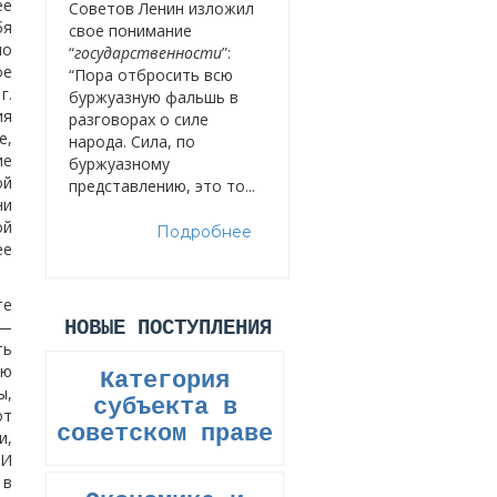
ее
Советов Ленин изложил
бя
свое понимание
но
“
государственности
”:
ое
“Пора отбросить всю
г.
буржуазную фальшь в
ия
разговорах о силе
е,
народа. Сила, по
ие
буржуазному
ой
представлению, это то...
ни
ой
Подробнее
ее
те
 —
НОВЫЕ ПОСТУПЛЕНИЯ
ть
ою
Категория
ы,
субъекта в
от
советском праве
и,
 И
 в