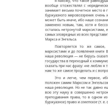
Я нахожу, что такое равнодуш
вообще отожествлял с «юридически
занимает весьма почетное место в г
буржуазного мировоззрения очень и
может быть иначе, ибо наше сознание
заменено новым, там, хотя и бессо
осталась нетронутой марксистами, е
самых зловредных из всех представи
Маркса и Энгельса.
Повторяется то же самое, 
марксистами и до появления книги В
наша революция — не берусь сказать
государства в переходный к коммуни
сказать при нас фразу: «не люблю я т
нам то же самое проделать и с вопро
Это и легче, чем первое, и
положен самим Марксом и Энгельсом,
наша революция. Но не так давно е
всю эту науку в совершенно нетро
преподавания права, то в одном из 
буржуазное) право и
советское
(т. е.