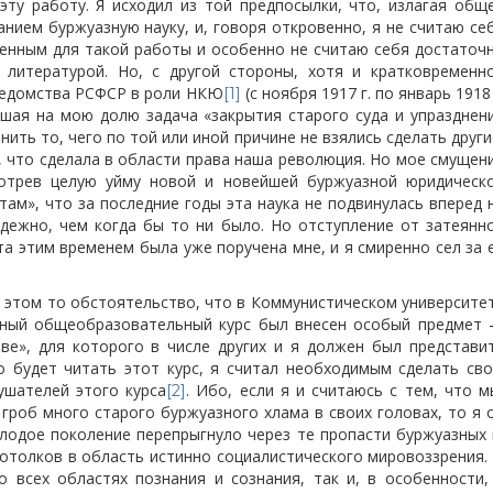
 эту работу. Я исходил из той предпосылки, что, излагая общ
анием буржуазную науку, и, говоря откровенно, я не считаю се
енным для такой работы и особенно не считаю себя достаточ
литературой. Но, с другой стороны, хотя и кратковременн
ведомства РСФСР в роли НКЮ
(с ноября 1917 г. по январь 1918 
[1]
авшая на мою долю задача «закрытия старого суда и упразднен
нить то, чего по той или иной причине не взялись сделать други
, что сделала в области права наша революция. Но мое смущен
мотрев целую уйму новой и новейшей буржуазной юридическ
там», что за последние годы эта наука не подвинулась вперед 
дежно, чем когда бы то ни было. Но отступление от затеянн
 этим временем была уже поручена мне, и я смиренно сел за 
 этом то обстоятельство, что в Коммунистическом университе
дичный общеобразовательный курс был внесен особый предмет
ве», для которого в числе других и я должен был представи
о будет читать этот курс, я считал необходимым сделать св
ушателей этого курса
. Ибо, если я и считаюсь с тем, что м
[2]
 гроб много старого буржуазного хлама в своих головах, то я 
одое поколение перепрыгнуло через те пропасти буржуазных 
отолков в область истинно социалистического мировоззрения.
 всех областях познания и сознания, так и, в особенности,