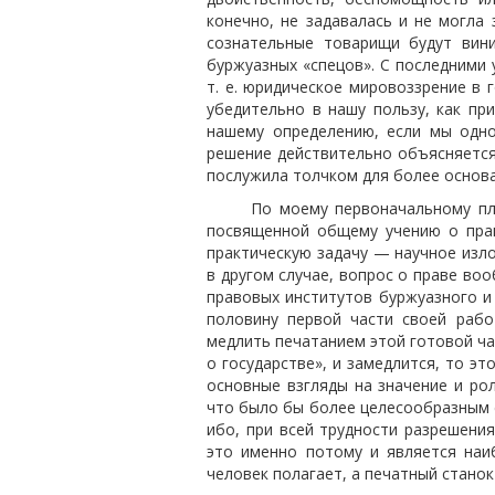
конечно, не задавалась и не могла 
сознательные товарищи будут ви
буржуазных «спецов». С последними 
т. е. юридическое мировоззрение в 
убедительно в нашу пользу, как п
нашему определению, если мы одн
решение действительно объясняется
послужила толчком для более основа
По моему первоначальному пла
посвященной общему учению о прав
практическую задачу — научное излож
в другом случае, вопрос о праве во
правовых институтов буржуазного и
половину первой части своей раб
медлить печатанием этой готовой час
о государстве», и замедлится, то э
основные взгляды на значение и рол
что было бы более целесообразным с
ибо, при всей трудности разрешени
это именно потому и является наи
человек полагает, а печатный станок