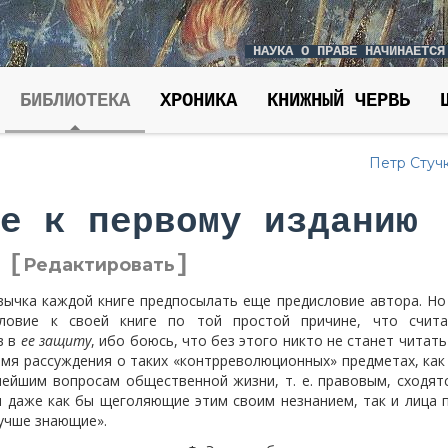
НАУКА О ПРАВЕ НАЧИНАЕТСЯ
БИБЛИОТЕКА
ХРОНИКА
КНИЖНЫЙ ЧЕРВЬ
Петр Стуч
е к первому изданию
[
]
Редактировать
вычка каждой книге предпосылать еще предисловие автора. Но
словие к своей книге по той простой причине, что счит
в в
ее защиту
, ибо боюсь, что без этого никто не станет читать
я рассуждения о таких «контрреволюционных» предметах, как
нейшим вопросам общественной жизни, т. е. правовым, сходят
и даже как бы щеголяющие этим своим незнанием, так и лица 
лучше знающие».