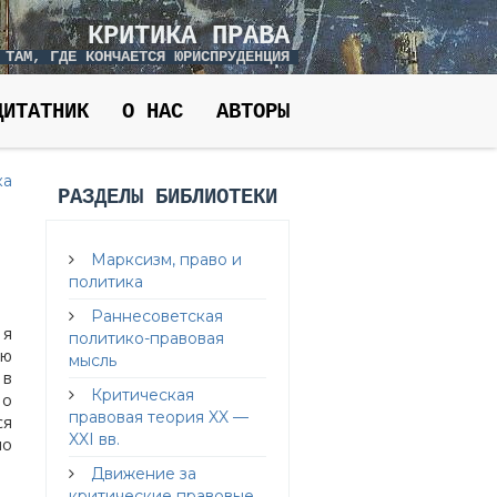
КРИТИКА ПРАВА
 ТАМ, ГДЕ КОНЧАЕТСЯ ЮРИСПРУДЕНЦИЯ
ЦИТАТНИК
О НАС
АВТОРЫ
ка
РАЗДЕЛЫ БИБЛИОТЕКИ
Марксизм, право и
политика
Раннесоветская
 я
политико-правовая
аю
мысль
 в
Критическая
 о
правовая теория XX —
ся
XXI вв.
по
Движение за
критические правовые