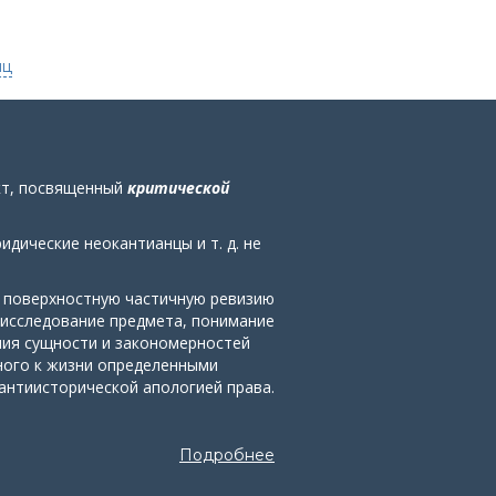
иц
кт, посвященный
критической
дические неокантианцы и т. д. не
е поверхностную частичную ревизию
 исследование предмета, понимание
ния сущности и закономерностей
ного к жизни определенными
антиисторической апологией права.
Подробнее