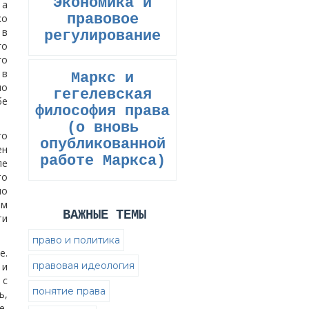
Экономика и
 а
правовое
ко
 в
регулирование
го
го
 в
Маркс и
но
гегелевская
бе
философия права
(о вновь
го
опубликованной
ен
работе Маркса)
ле
то
но
ем
ВАЖНЫЕ ТЕМЫ
ти
право и политика
е.
правовая идеология
 и
 с
понятие права
ь,
е,