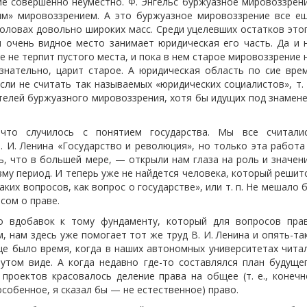
ие совершенно неуместно. Ф. Энгельс буржуазное мировоззрен
м» мировоззрением. А это буржуазное мировоззрение все е
оловах довольно широких масс. Среди уцелевших остатков это
 очень видное место занимает юридическая его часть. Да и 
 не терпит пустого места, и пока в нем старое мировоззрение 
знательно, царит старое. А юридическая область по сие вре
сли не считать так называемых «юридических социалистов», т. 
телей буржуазного мировоззрения, хотя бы идущих под знамен
что случилось с понятием государства. Мы все считали
. И. Ленина «Государство и революция», но только эта работа
, что в большей мере, — открыли нам глаза на роль и значен
зму период. И теперь уже не найдется
человека, который решит
аких вопросов, как вопрос о государстве», или т. п. Не мешало 
сом о праве.
бо вдобавок к тому фундаменту, который для вопросов пра
 нам здесь уже помогает тот же труд В. И. Ленина и опять-та
ще было время, когда в наших автономных университетах чита
нутом виде. А когда недавно
где-то составлялся план будуще
проектов красовалось деление права на общее (т. е., конечн
 особенное, я сказал бы — не естественное) право.