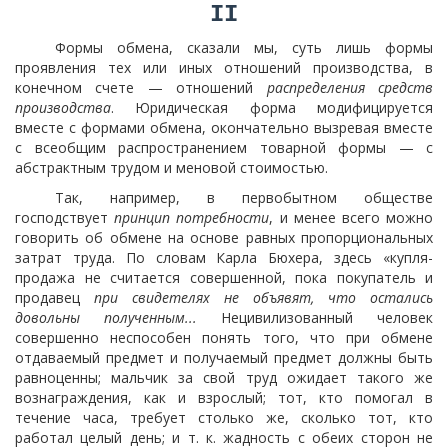
II
Формы обмена, сказали мы, суть лишь формы
проявления тех или иных отношений производства, в
конечном счете — отношений
распределения средств
производства
. Юридическая форма модифицируется
вместе с формами обмена, окончательно вызревая вместе
с всеобщим распространением товарной формы — с
абстрактным трудом и меновой стоимостью.
Так, например, в первобытном обществе
господствует
принцип потребности
, и менее всего можно
говорить об обмене на основе равных пропорциональных
затрат труда. По словам Карла Бюхера, здесь «купля-
продажа не считается совершенной, пока покупатель и
продавец
при свидетелях не объявят, что остались
довольны полученным...
Нецивилизованный человек
совершенно неспособен понять того, что при обмене
отдаваемый предмет и получаемый предмет должны быть
равноценны; мальчик за свой труд ожидает такого же
вознаграждения, как и взрослый; тот, кто помогал в
течение часа, требует столько же, сколько тот, кто
работал целый день; и т. к. жадность с обеих сторон не