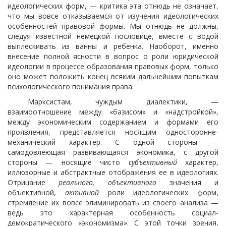
идеологических форм, — критика эта отнюдь не означает,
что мы вовсе отказываемся от изучения идеологических
особенностей правовой формы. Мы отнюдь не должны,
следуя известной немецкой пословице, вместе с водой
выплескивать из ванны и ребенка. Наоборот, именно
внесение полной ясности в вопрос о роли юридической
идеологии в процессе образования правовых форм, только
оно может положить конец всяким дальнейшим попыткам
психологического понимания права.
Марксистам, чуждым диалектики, —
взаимоотношение между «базисом» и «надстройкой»,
между экономическим содержанием и формами его
проявления, представляется носящим односторонне-
механический характер. С одной стороны —
самодовлеющая развивающаяся экономика, с другой
стороны — носящие чисто
субъективный
характер,
иллюзорные и абстрактные отображения ее в идеологиях.
Отрицание
реального, объективного
значения и
объективной,
активной
роли идеологических форм,
стремление их вовсе элиминировать из своего анализа —
ведь это характерная особенность социал-
демократического «экономизма». С этой точки зрения,