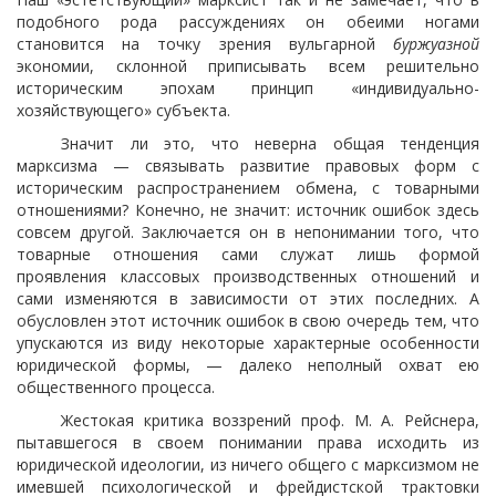
подобного рода рассуждениях он обеими ногами
становится на точку зрения вульгарной
буржуазной
экономии, склонной приписывать всем решительно
историческим эпохам принцип «индивидуально-
хозяйствующего» субъекта.
Значит ли это, что неверна общая тенденция
марксизма — связывать развитие правовых форм с
историческим распространением обмена, с товарными
отношениями? Конечно, не значит: источник ошибок здесь
совсем другой. Заключается он в непонимании того, что
товарные отношения сами служат лишь формой
проявления классовых производственных отношений и
сами изменяются в зависимости от этих последних. А
обусловлен этот источник ошибок в свою очередь тем, что
упускаются из виду некоторые характерные особенности
юридической формы, — далеко неполный охват ею
общественного процесса.
Жестокая критика воззрений проф. М. А. Рейснера,
пытавшегося в своем понимании права исходить из
юридической идеологии, из ничего общего с марксизмом не
имевшей психологической и фрейдистской трактовки