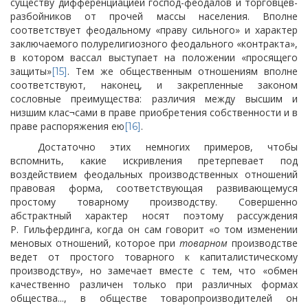
существу дифференциацией господ-феодалов и торговцев-
разбойников от прочей массы населения. Вполне
соответствует феодальному «праву сильного» и характер
заключаемого полурелигиозного феодального «контракта»,
в котором вассал выступает на положении «просящего
защиты»
. Тем же общественным отношениям вполне
[15]
соответствуют, наконец, и закрепленные законом
сословные преимущества: различия между высшим и
низшим клас¬сами в праве приобретения собственности и в
праве распоряжения ею
.
[16]
Достаточно этих немногих примеров, чтобы
вспомнить, какие искривления претерпевает под
воздействием феодальных производственных отношений
правовая форма, соответствующая развивающемуся
простому товарному производству. Совершенно
абстрактный характер носят поэтому рассуждения
Р. Гильфердинга, когда он сам говорит «о том изменении
меновых отношений, которое при
товарном
производстве
ведет от простого товарного к капиталистическому
производству», но замечает вместе с тем, что «обмен
качественно различен только при различных формах
общества..., в обществе товаропроизводителей он