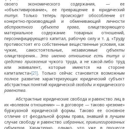
своего экономического содержания, — ее
«объективирование», ее превращение в юридический
титул
. Только теперь происходит обособление от
конкретно-производящей и обменивающей личности
абстрактного субъекта права
, олицетворяющего
материальное содержание
товарных отношений,
персонифицирующего капитал, рабочую силу и т. д. «Труду
противостоят его собственные вещественные условия, как
чужие, самостоятельные, независимые
субъекты
олицетворения...
Это именно отношение есть титул и
средство присвоения
чужого труда, а не какой-либо труд
или эквивалент, которые имеются на стороне
капиталиста»
. Только сейчас становится возможным
[21]
полное развитие характеризующих юридический субъект
абстрактных понятий юридической
свободы
и юридического
равенства
.
Абстрактные юридические свобода и равенство лиц в
их «волевом отношении» — в договоре — таково «резюме»
буржуазной юридической формы. Таково ее основное
отличие от феодальной формы права, знавшей в лучшем
случае свободу и равенство
избранных, привилегированных
субъектов
. Характерно, однако, что уже в процессе