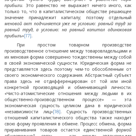
прибыли
. Это равенство не выражает ничего иного, как
только то, что в капиталистическом обществе решающее
значение принадлежит капиталу; поэтому отдельный
меновой акт подчиняется уже не условию: равный труд за
равный труд, а условию: на равный капитал одинаковая
прибыль
»
.
[17]
При простом товарном производстве
производственное отношение между товаровладельцами и
их меновая форма совершенно тождественны между собой
в своей экономической сущности. Юридическая форма не
представляется здесь поэтому чем-то обособленным от
своего экономического содержания. Абстрактный субъект
права здесь не отдифференцирован от той или иной
конкретной производящей и обменивающей личности.
«Чисто-атомистические отношения между людьми в их
общественно-производственном процессе» — эта
экономическая сущность целиком дана в юридической
«независимости лиц»
. Сущность производственных
[18]
отношений капиталистического общества также находит
свою форму проявления в обмене. Процесс обмена, форма
приравнивания товаров остается единственной
формой
общественной связи
— как между автономными