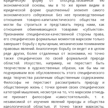
юридическую форму от опосредствованной ею
экономической основы, мы в то же время видим в
юридической форме
существенный элемент
самого
экономического
содержания
. Без нее производственные
отношения товарно-капиталистического общества не
могли бы строиться и представать перед нами, как
отношения обменивающихся товарами «субъектов».
Признанием специфически-качественной стороны права,
его специфических формальных моментов марксизм только
завершает борьбу с вульгарным, механическим пониманием
правовых явлений. Аналогичную борьбу он ведет и в целом
ряде других, более отдаленных от экономики, но точно
также специфических по своей формальной природе
областей. Искусство, например, не перестает быть
творчеством в художественных образах, как бы мы ни
подчеркивали всю обусловленность этого специфического
вида творчества различным общественным содержанием.
Философы не перестают рассматривать природу и
общественную жизнь с точки зрения своих специфических
категорий мышления, несмотря на то, что марксизм отнюдь
не признает философии «самостоятельной», т. е.
независимой от изучения явлений природы и общества
идеологической областью. И точно также марксисты,