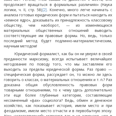
продолжает вращаться в формальных различиях» (Наука
логики, ч. II, стр. 58)
. Конечно, много легче начинать с
[2]
анализа готовых юридических форм и пытаться находить их
«земное ядро», доказывать их принадлежность классовому
обществу, чем наоборот, — из изменяющихся
материальных общественных отношений выводить
соответствующие им правовые формы. Но, ведь, только
последний метод будет подлинно-материалистическим,
научным методом!
Юридический формалист, как бы он ни уверял в своей
преданности марксизму, всегда испытывает величайшее
негодование по поводу того, что мы заставляем его
выходить за пределы юридической формы. Раз право —
специфическая форма, рассуждает он, то можно ли здесь
говорить о классах, о материальных отношениях и т. п.? Раз
доказана общая обусловленность правовых форм
товарными отношениями, то к чему здесь дополнительно
эти еще более глубинные категории, составляющие
несомненный «фах» социолога? Ведь, обмен и денежное
хозяйство, как показывает история, имели место и при
феодализме, имели место отчасти и в первобытную эпоху.
Наш «эстетствующий» марксист так и не замечает, что в