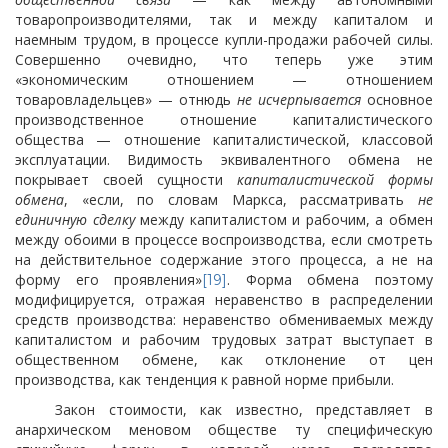
товаропроизводителями, так и между капиталом и
наемным трудом, в процессе купли-продажи рабочей силы.
Совершенно очевидно, что теперь уже этим
«экономическим отношением — отношением
товаровладельцев» — отнюдь
не исчерпывается
основное
производственное отношение капиталистического
общества — отношение капиталистической, классовой
эксплуатации. Видимость эквивалентного обмена не
покрывает своей сущности
капиталистической формы
обмена
, «если, по словам Маркса, рассматривать
не
единичную сделку
между капиталистом и рабочим, а обмен
между обоими в процессе воспроизводства, если смотреть
на действительное содержание этого процесса, а не на
форму его проявления»
. Форма обмена поэтому
[19]
модифицируется, отражая неравенство в распределении
средств производства: неравенство обмениваемых между
капиталистом и рабочим трудовых затрат выступает в
общественном обмене, как отклонение от цен
производства, как тенденция к равной норме прибыли.
Закон стоимости, как известно, представляет в
анархическом меновом обществе ту специфическую