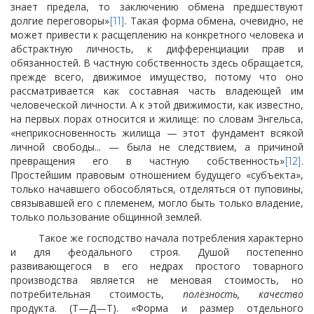
знает предела, то заключению обмена предшествуют
долгие переговоры»
. Такая форма обмена, очевидно, не
[11]
может привести к расщеплению на конкретного человека и
абстрактную личность, к дифференциации прав и
обязанностей. В частную собственность здесь обращается,
прежде всего, движимое имущество, потому что оно
рассматривается как составная часть владеющей им
человеческой личности. А к этой движимости, как известно,
на первых порах относится и жилище: по словам Энгельса,
«неприкосновенность жилища — этот фундамент всякой
личной свободы... — была не следствием, а причиной
превращения его в частную собственность»
.
[12]
Простейшим правовым отношением будущего «субъекта»,
только начавшего обособляться, отделяться от пуповины,
связывавшей его с племенем, могло быть только владение,
только пользование общинной землей.
Такое же господство начала потребления характерно
и для феодального строя. Душой постепенно
развивающегося в его недрах простого товарного
производства является не меновая стоимость, но
потребительная стоимость,
полезность, качество
продукта. (Т—Д—Т). «Форма и размер отдельного