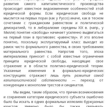
развития самого капиталистического производства
происходит известное видоизменение особенностей этой
юридической формы. Если юридическая свобода не
мыслится на первых порах (как у Руссо) иначе, как в тесном
сочетании с гражданским равенством и политической
демократией, то в либерализме середины XIX в. (напр., у
Милля) понятие «свободы» начинает усиленно выдвигаться
на первый план в противовес «равенству». И это вполне
понятно, поскольку эксплуатируемый класс выходит из
рамок чисто формального равенства, в своих требованиях
материального равенства. Напротив того, эпоха
империализма приносит с собой известные ограничения
принципа юридической свободы, находящие свое
отражение и в области политико-юридической теории.
Указанные изменения в формально-юридических
конструкциях отражают лишь
путь развития самой
капиталистической собственности
— переход от
конкуренции к монополии трестов и синдикатов.
Мы видим, таким образом, что причин возникновения
и сохранения категории юридического субъекта ошибочно
было бы искать в одних формальных иллюзиях буржуазных
юристов. Неверно было бы также связывать