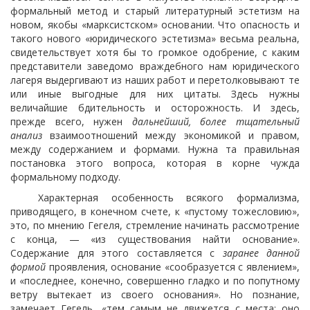
формальный метод и старый литературный эстетизм на
новом, якобы «марксистском» основании. Что опасность и
такого нового «юридического эстетизма» весьма реальна,
свидетельствует хотя бы то громкое одобрение, с каким
представители заведомо враждебного нам юридического
лагеря выдергивают из наших работ и перетолковывают те
или иные выгодные для них цитаты. Здесь нужны
величайшие бдительность и осторожность. И здесь,
прежде всего, нужен
дальнейший, более тщательный
анализ
взаимоотношений между экономикой и правом,
между содержанием и формами. Нужна та правильная
постановка этого вопроса, которая в корне чужда
формальному подходу.
Характерная особенность всякого формализма,
приводящего, в конечном счете, к «пустому тожесловию»,
это, по мнению Гегеля, стремление начинать рассмотрение
с конца, — «из существования найти основание».
Содержание для этого составляется с
заранее данной
формой
проявления, основание «сообразуется с явлением»,
и «последнее, конечно, совершенно гладко и по попутному
ветру вытекает из своего основания». Но познание,
замечает Гегель, «тем самым не движется с места; оно