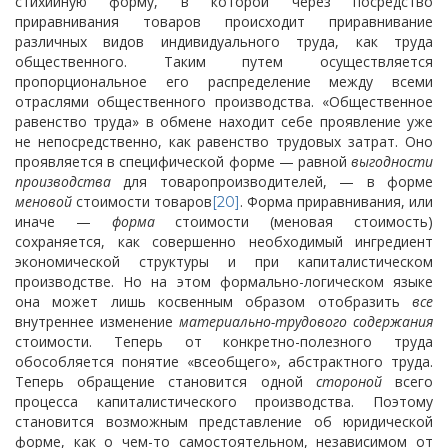
стихийную форму, в которой через посредство
приравнивания товаров происходит приравнивание
различных видов индивидуального труда, как труда
общественного. Таким путем осуществляется
пропорциональное его распределение между всеми
отраслями общественного производства. «Общественное
равенство труда» в обмене находит себе проявление уже
не непосредственно, как равенство трудовых затрат. Оно
проявляется в специфической форме — равной
выгодности
производства
для товаропроизводителей, — в форме
меновой
стоимости товаров
. Форма приравнивания, или
[20]
иначе —
форма
стоимости (меновая стоимость)
сохраняется, как совершенно необходимый ингредиент
экономической структуры и при капиталистическом
производстве. Но на этом формально-логическом языке
она может лишь косвенным образом отобразить
все
внутреннее изменение
материально-трудового содержания
стоимости. Теперь от конкретно-полезного труда
обособляется понятие «всеобщего», абстрактного труда.
Теперь обращение становится одной
стороной
всего
процесса капиталистического производства. Поэтому
становится возможным представление об юридической
форме, как о чем-то самостоятельном, независимом от