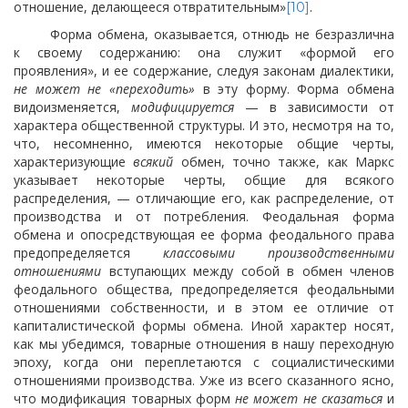
отношение, делающееся отвратительным»
.
[10]
Форма обмена, оказывается, отнюдь не безразлична
к своему содержанию: она служит «формой его
проявления», и ее содержание, следуя законам диалектики,
не может не «переходить»
в эту форму. Форма обмена
видоизменяется,
модифицируется
— в зависимости от
характера общественной структуры. И это, несмотря на то,
что, несомненно, имеются некоторые общие черты,
характеризующие
всякий
обмен, точно также, как Маркс
указывает некоторые черты, общие для всякого
распределения, — отличающие его, как распределение, от
производства и от потребления. Феодальная форма
обмена и опосредствующая ее форма феодального права
предопределяется
классовыми производственными
отношениями
вступающих между собой в обмен членов
феодального общества, предопределяется феодальными
отношениями собственности, и в этом ее отличие от
капиталистической формы обмена. Иной характер носят,
как мы убедимся, товарные отношения в нашу переходную
эпоху, когда они переплетаются с социалистическими
отношениями производства. Уже из всего сказанного ясно,
что модификация товарных форм
не может не сказаться
и