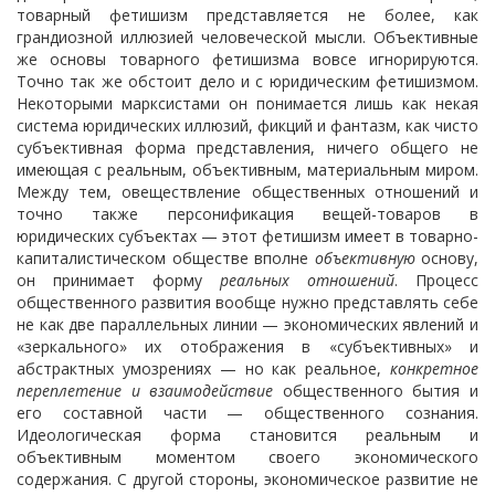
товарный фетишизм представляется не более, как
грандиозной иллюзией человеческой мысли. Объективные
же основы товарного фетишизма вовсе игнорируются.
Точно так же обстоит дело и с юридическим фетишизмом.
Некоторыми марксистами он понимается лишь как некая
система юридических иллюзий, фикций и фантазм, как чисто
субъективная форма представления, ничего общего не
имеющая с реальным, объективным, материальным миром.
Между тем, овеществление общественных отношений и
точно также персонификация вещей-товаров в
юридических субъектах — этот фетишизм имеет в товарно-
капиталистическом обществе вполне
объективную
основу,
он принимает форму
реальных отношений
. Процесс
общественного развития вообще нужно представлять себе
не как две параллельных линии — экономических явлений и
«зеркального» их отображения в «субъективных» и
абстрактных умозрениях — но как реальное,
конкретное
переплетение и взаимодействие
общественного бытия и
его составной части — общественного сознания.
Идеологическая форма становится реальным и
объективным моментом своего экономического
содержания. С другой стороны, экономическое развитие не