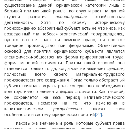
существование данной юридической категории лишь с
большей или меньшей ролью, которую играет на данной
ступени развития
индивидуальная
хозяйственная
деятельность. Хотя по своему историческому
происхождению абстрактный субъект есть не что иное, как
возведенный «на небеса» эгоистический
товаровладелец,
однако его не знает ни римское право, ни простое
товарное производство при феодализме. Объективной
основой для понятия юридического субъекта является
специфически-общественная форма приравнивания труда,
форма меновой стоимости. Притом такой основой она
становится только тогда, когда уже не выявляет
целиком
,
полностью всего своего материально-трудового
производственного содержания. Тогда только абстрактный
субъект начинает играть роль совершенно необходимого
конструктивного элемента
формы
стоимости. Как таковой,
он сохраняется на
весь
период капиталистического
производства, несмотря на то, что изменения в
капиталистическом
распределении
вносят свои
особенности в систему юридических понятий
.
[22]
Каковы же значение и роль, которые субъект права
получает в нашу переходную эпоху, в условиях