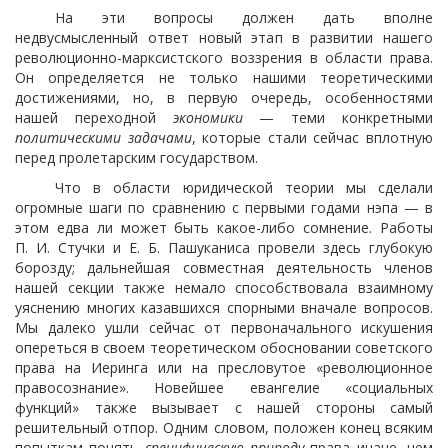
На эти вопросы должен дать вполне
недвусмысленный ответ новый этап в развитии нашего
революционно-марксистского воззрения в области права.
Он определяется не только нашими теоретическими
достижениями, но, в первую очередь, особенностями
нашей переходной
экономики
— теми конкретными
политическими задачами
, которые стали сейчас вплотную
перед пролетарским государством.
Что в области юридической теории мы сделали
огромные шаги по сравнению с первыми годами нэпа — в
этом едва ли может быть какое-либо сомнение. Работы
П. И. Стучки и Е. Б. Пашуканиса провели здесь глубокую
борозду; дальнейшая совместная деятельность членов
нашей секции также немало способствовала взаимному
уяснению многих казавшихся спорными вначале вопросов.
Мы далеко ушли сейчас от первоначального искушения
опереться в своем теоретическом обосновании советского
права на Иеринга или на пресловутое «революционное
правосознание». Новейшее евангелие «социальных
функций» также вызывает с нашей стороны самый
решительный отпор. Одним словом, положен конец всяким
попыткам понять
специфическую природу
права иначе, чем