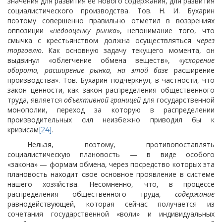
значения для развития ее нового содержания, для развития
социалистического производства. Тов. Н. И. Бухарин
поэтому совершенно правильно отметил в воззрениях
оппозиции «
недооценку рынка
», непонимание того, что
смычка с крестьянством должна осуществляться
через
торговлю
. Как основную задачу текущего момента, он
выдвинул «облегчение обмена веществ», «
ускорение
оборота, расширение рынка, на этой базе
расширение
производства». Тов. Бухарин подчеркнул, в частности, что
закон ценности, как закон распределения общественного
труда, является
объективной границей
для государственной
монополии, переход за которую в распределении
производительных сил неизбежно приводил бы к
кризисам
.
[24]
Нельзя, поэтому, противопоставлять
социалистическую плановость — в виде особого
«закона» — формам обмена, через посредство которых эта
плановость находит свое основное проявление в системе
нашего хозяйства. Несомненно, что, в процессе
распределения общественного труда,
содержание
равнодействующей, которая сейчас получается из
сочетания государственной «воли» и индивидуальных