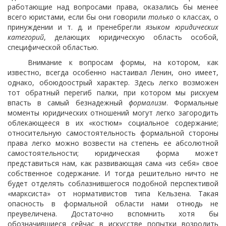
работающие над вопросами права, оказались бы менее
всего юристами, если бы они говорили
только
о классах, о
принуждении и т. д. и пренебрегли
языком юридических
категорий
, делающих юридическую область особой,
специфической областью.
Внимание к вопросам формы, на котором, как
известно, всегда особенно настаивал Ленин, оно имеет,
однако, обоюдоострый характер. Здесь легко возможен
тот обратный перегиб палки, при котором мы рискуем
впасть в самый безнадежный
формализм
. Формальные
моменты юридических
отношений могут легко загородить
облекающееся в их «костюм» социальное содержание;
относительную самостоятельность формальной стороны
права легко можно возвести на степень ее абсолютной
самостоятельности; юридическая форма может
представиться нам, как развивающая сама «из себя» свое
собственное содержание. И тогда решительно ничто не
будет отделять соблазнившегося подобной перспективой
«марксиста» от нормативистов типа Кельзена. Такая
опасность в формальной области нами отнюдь не
преувеличена. Достаточно вспомнить хотя бы
обозначившиеся сейчас в искусстве попытки возродить