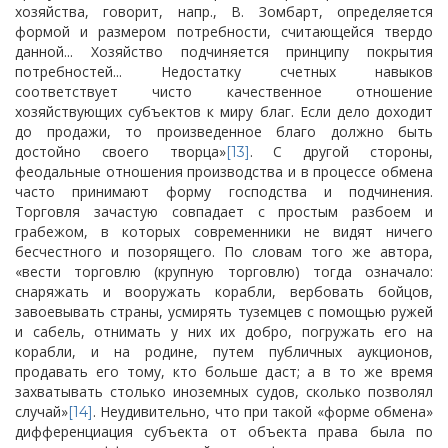
хозяйства, говорит, напр., В. Зомбарт, определяется
формой и размером потребности, считающейся твердо
данной... Хозяйство подчиняется принципу покрытия
потребностей...
Недостатку счетных навыков
соответствует чисто качественное отношение
хозяйствующих субъектов к миру благ. Если дело доходит
до продажи, то произведенное благо должно быть
достойно своего творца»
. С другой стороны,
[13]
феодальные отношения производства и в процессе обмена
часто принимают форму господства и подчинения.
Торговля зачастую совпадает с простым разбоем и
грабежом, в которых современники не видят ничего
бесчестного и позорящего. По словам того же автора,
«вести торговлю (крупную торговлю) тогда означало:
снаряжать и вооружать корабли, вербовать бойцов,
завоевывать страны, усмирять туземцев с помощью ружей
и сабель, отнимать у них их добро, погружать его на
корабли, и на родине, путем публичных аукционов,
продавать его тому, кто больше даст; а в то же время
захватывать столько иноземных судов, сколько позволял
случай»
. Неудивительно, что при такой «форме обмена»
[14]
дифференциация субъекта от объекта права была по