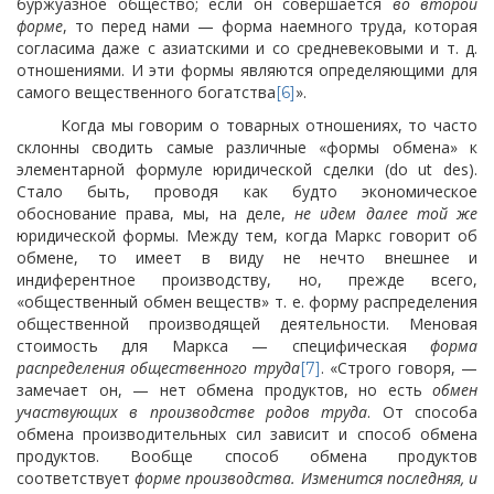
буржуазное общество; если он совершается
во второй
форме
, то перед нами — форма наемного труда, которая
согласима даже с азиатскими и со средневековыми и т. д.
отношениями. И эти формы являются определяющими для
самого вещественного богатства
».
[6]
Когда мы говорим о товарных отношениях, то часто
склонны сводить самые различные «формы обмена» к
элементарной формуле юридической сделки (do ut des).
Стало быть, проводя как будто экономическое
обоснование права, мы, на деле,
не идем далее той же
юридической формы. Между тем, когда Маркс говорит об
обмене, то имеет в виду не нечто внешнее и
индиферентное производству, но, прежде всего,
«общественный обмен веществ» т. е. форму распределения
общественной производящей деятельности. Меновая
стоимость для Маркса — специфическая
форма
распределения общественного труда
. «Строго говоря, —
[7]
замечает он, — нет обмена продуктов, но есть
обмен
участвующих в производстве родов труда
. От способа
обмена производительных сил зависит и способ обмена
продуктов. Вообще способ обмена продуктов
соответствует
форме производства. Изменится последняя, и