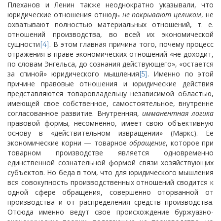
Плеханов и Ленин также неоднократно указывали, что
юридические отношения отнюдь
не покрывают целиком
, не
охватывают полностью материальных отношений, т. е.
отношений производства, во всей их экономической
сущности
. В этом главная причина того, почему процесс
[4]
отражения в праве экономических отношений «не доходит,
по словам Энгельса, до сознания действующего», «остается
за спиной» юридического мышления
. Именно по этой
[5]
причине правовые отношения и юридические действия
представляются товаровладельцу независимой областью,
имеющей свое собственное,
самостоятельное, внутренне
согласованное развитие. Внутренняя,
имманентная логика
правовой формы, несомненно, имеет свою объективную
основу в «действительном извращении» (Маркс). Ее
экономические корни — товарное
обращение
, которое при
товарном производстве является одновременно
единственной сознательной формой связи хозяйствующих
субъектов. Но беда в том, что для юридического мышления
вся совокупность производственных отношений сводится к
одной сфере обращения, совершенно оторванной от
производства и от распределения средств производства.
Отсюда именно ведут свое происхождение буржуазно-