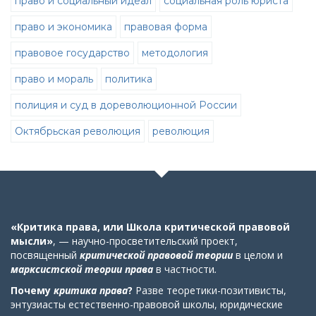
право и социальный идеал
социальная роль юриста
право и экономика
правовая форма
правовое государство
методология
право и мораль
политика
полиция и суд в дореволюционной России
Октябрьская революция
революция
«Критика права, или Школа критической правовой
мысли»
, — научно-просветительский проект,
посвященный
критической правовой теории
в целом
и
марксистской теории права
в частности
.
Почему
критика права
?
Разве теоретики-позитивисты,
энтузиасты естественно-правовой школы, юридические