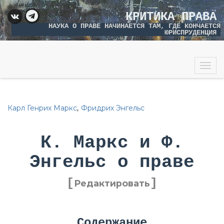
КРИТИКА ПРАВА
НАУКА О ПРАВЕ НАЧИНАЕТСЯ ТАМ, ГДЕ КОНЧАЕТСЯ
ЮРИСПРУДЕНЦИЯ
Togg
navig
,
Карл Генрих Маркс
Фридрих Энгельс
К. Маркс и Ф.
Энгельс о праве
[
]
Редактировать
Содержание