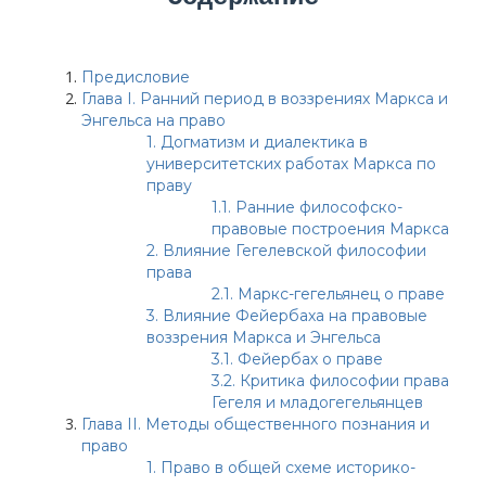
Предисловие
Глава I. Ранний период в воззрениях Маркса и
Энгельса на право
1.
Догматизм и диалектика в
университетских работах Маркса по
праву
1.1.
Ранние философско-
правовые построения Маркса
2.
Влияние Гегелевской философии
права
2.1.
Маркс-гегельянец о праве
3.
Влияние Фейербаха на правовые
воззрения Маркса и Энгельса
3.1.
Фейербах о праве
3.2.
Критика философии права
Гегеля и младогегельянцев
Глава II. Методы общественного познания и
право
1.
Право в общей схеме историко-