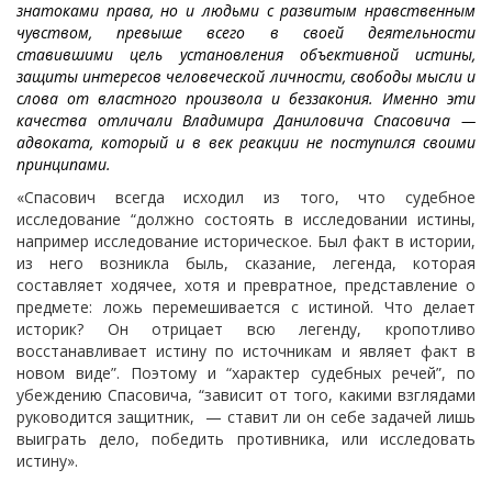
знатоками права, но и людьми с развитым нравственным
чувством, превыше всего в своей деятельности
ставившими цель установления объективной истины,
защиты интересов человеческой личности, свободы мысли и
слова от властного произвола и беззакония. Именно эти
качества отличали Владимира Даниловича Спасовича —
адвоката, который и в век реакции не поступился своими
принципами.
«Спасович всегда исходил из того, что судебное
исследование “должно состоять в исследовании истины,
например исследование историческое. Был факт в истории,
из него возникла быль, сказание, легенда, которая
составляет ходячее, хотя и превратное, представление о
предмете: ложь перемешивается с истиной. Что делает
историк? Он отрицает всю легенду, кропотливо
восстанавливает истину по источникам и являет факт в
новом виде”. Поэтому и “характер судебных речей”, по
убеждению Спасовича, “зависит от того, какими взглядами
руководится защитник, — ставит ли он себе задачей лишь
выиграть дело, победить противника, или исследовать
истину».