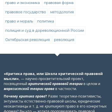
право и экономика
правовая форма
правовое государство
методология
право и мораль
политика
полиция и суд в дореволюционной России
Октябрьская революция
революция
«Критика права, или Школа критической правовой
мысли»
, — научно-просветительский проект,
посвященный
критической правовой теории
в целом
и
марксистской теории права
в частности
.
Почему
критика права
?
Разве теоретики-позитивисты,
энтузиасты естественно-правовой школы, юридические
неокантианцы и т. д. не
критикуют
право в его конкретных
формах? Вы что — хотите проповедовать правовой