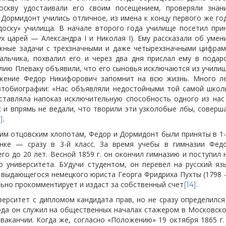
скву удостаивали его своим посещением, проверяли знан
 Дормидонт учились отличное, из имена к концу первого же го
доску» училища. В начале второго года училище посетил при
х царей — Александра I и Николая I). Ему рассказали об умен
жные задачи с трехзначными и даже четырехзначными цифрам
альчика, похвалил его и через два дня прислал ему в подар
илию Плеваку объявили, что его сыновья исключаются из учили
ижение Федор Никифорович запомнит на всю жизнь. Много л
автобиографии: «Нас объявляли недостойными той самой школ
ыставляла напоказ исключительную способность одного из нас
 и впрямь не ведали, что творили эти узколобые лбы, соверш
.
]
лгим отцовским хлопотам, Федор и Дормидонт были приняты в 1
нке — сразу в 3-й класс. За время учебы в гимназии Фед
го до 20 лет. Весной 1859 г. он окончил гимназию и поступил 
 университета. БУдучи студентом, он перевел на русский яз
» выдающегося немецкого юриста Георга Фридриха Пухты (1798
льно прокомментирует и издаст за собственный счет
.
[14]
верситет с дипломом кандидата прав, но не сразу определился
ода он служил на общественных началах стажером в Московск
аканчии. Когда же, согласно «Положению» 19 октября 1865 г.