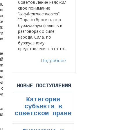
Советов Ленин изложил
а,
свое понимание
ян
“
государственности
”:
к»
“Пора отбросить всю
ке
буржуазную фальшь в
ик
разговорах о силе
ги
народа. Сила, по
ую
буржуазному
представлению, это то...
не
ий
Подробнее
ак
ак
ни
ой
НОВЫЕ ПОСТУПЛЕНИЯ
 с
ра
Категория
субъекта в
ья
советском праве
ни
бы