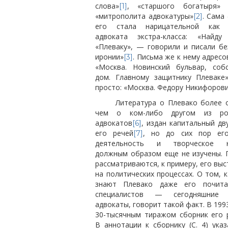
слова»
, «старшого богатыря»
[1]
«митрополита адвокатуры»
. Сама
[2]
его стала нарицательной как 
адвоката экстра-класса: «Найду
«Плеваку», — говорили и писали бе
иронии»
. Письма же к нему адресо
[3]
«Москва. Новинский бульвар, соб
дом. Главному защитнику Плеваке
просто: «Москва. Федору Никифоров
Литература о Плевако более 
чем о ком-либо другом из рос
адвокатов
, издан капитальный дв
[6]
его речей
, но до сих пор его
[7]
деятельность и творческое н
должным образом еще не изучены. 
рассматриваются, к примеру, его вы
на политических процессах. О том, 
знают Плевако даже его почита
специалистов — сегодняшние 
адвокаты, говорит такой факт. В 1993
30-тысячным тиражом сборник его 
В аннотации к сборнику (С. 4) указ