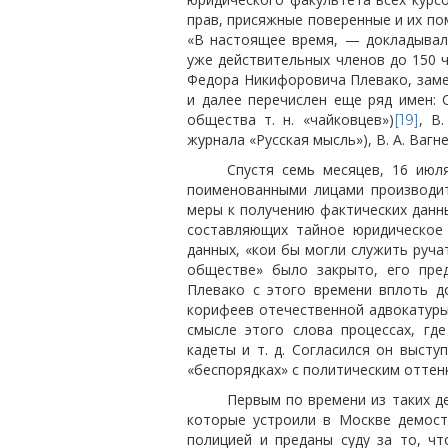
прав, присяжные поверенные и их по
«В настоящее время, — докладыва
уже действительных членов до 150 
Федора Никифоровича
Плевако, зам
и далее перечислен еще ряд имен: С
общества т. н. «чайковцев»)
, В
[19]
журнала «Русская мысль»), В. А. Вагн
Спустя семь месяцев, 16 июля
поименованными лицами производи
меры к получению фактических данны
составляющих тайное юридическое 
данных, «кои бы могли служить руча
обществе» было закрыто, его пре
Плевако с этого времени вплоть до
корифеев отечественной адвокатуры,
смысле этого слова процессах, где
кадеты и т. д. Согласился он высту
«беспорядках» с политическим оттен
Первым по времени из таких дел
которые устроили в Москве демост
полицией и преданы суду за то, ч