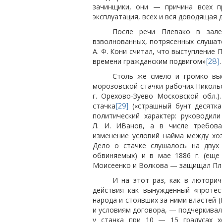
зачинщики, они — причина всех пр
эксплуатация, всех и вся доводящая 
После речи Плевако в зале 
взволнованных, потрясенных слушат
А. Ф. Кони считал, что выступление
времени гражданским подвигом»
.
[28]
Столь же смело и громко выс
морозовской стачки рабочих Николь
г. Орехово-Зуево Московской обл.
стачка
(«страшный бунт десятка
[29]
политический характер: руководил
Л. И. ИВанов, а в числе требова
изменение условий найма между хо
Дело о стачке слушалось на двух
обвиняемых) и в мае 1886 г. (еще
Моисеенко и Волкова — защищал Пл
И на этот раз, как в лютори
действия как вынужденный «протес
народа и стоявших за ними властей (
и условиям договора, — подчеркивал
у станка при 10 — 15 градусах х