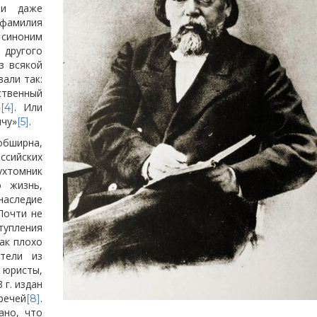
 и даже
 фамилия
синоним
 другого
з всякой
вали так:
ственный
»
. Или
[4]
ичу»
.
[5]
обширна,
сийских
ухтомник
 жизнь,
аследие
Почти не
ступления
как плохо
тели из
юристы,
 г. издан
речей
.
[8]
ано, что