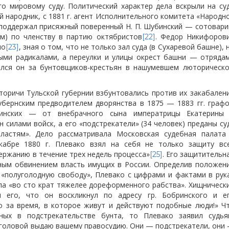
го мировому суду. Политический характер дела вскрыли на су
й народник, с 1881 г. агент Исполнительного комитета «Народн
о поддержал присяжный поверенный Н. П. Шубинский — сотовар
ем) по членству в партию октябристов
. Федор Никифоров
[22]
но
, зная о том, что не только зал суда (в Сухаревой башне), 
[23]
ыми радикалами, а переулки и улицы окрест башни — отряда
пился он за бунтовщиков-крестьян в нашумевшем люторическ
юторичи Тульской губернии взбунтовались против их закабален
убернским предводителем дворянства в 1875 — 1883 гг. граф
инских — от внебрачного сына императрицы Екатерины 
ен силами войск, а его «подстрекатели» (34 человек) преданы су
ластям». Дело рассматривала Московская судебная палата
кабре 1880 г. Плевако взял на себя не только защиту вс
держанию в течение трех недель процесса»
. Его защитительн
[25]
озным обвинением власть имущих в России. Определив положен
 «полуголодную свободу», Плевако с цифрами и фактами в рук
ла «во сто крат тяжелее дореформенного рабства». Хищническ
 его, что он воскликнул по адресу гр. Бобринского и е
о за время, в которое живут и действуют подобные люди!» Ч
ных в подстрекательстве бунта, то Плевако заявил судья
с головой выдаю вашему правосудию. Они — подстрекатели, они