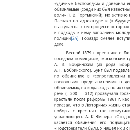
«удичные беспорядки» и доверили е
обвиняемые (среди них был известны
воли» П. В. Гортынский). Их активн
Плевако по адвокатуре и (в будущ
выступал на этом процессе осторож
и подходы к нему заполнены молод
полиции
. Гораздо смелее всту
[24]
деле.
Весной 1879 г. крестьяне с. Л
соседним помещиком, московским г
А. В. Бобринским (из рода Бобр
А. Г. Бобринского). Бунт был подавл
по обвинению в «сопротивлении в
сословными представителями в де
обвиняемых, но и «расходы по их со
речь (I. 300 — 312) прозвучала гр
крестьян после реформы 1861 г. как
показал, что в Люторичах жизнь ста
поборы с крестьян так возмутили
управляющего А. К. Фишера: «Стыдн
касается обвинения его подзащит
«Подстрекатели были. Я нашел их и 