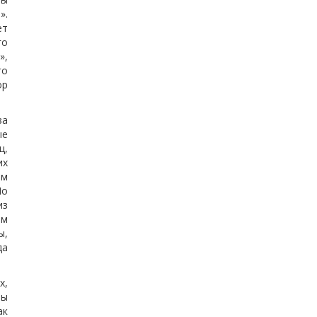
».
ет
го
»,
го
ор
за
ые
ц,
их
ом
Но
из
ом
ы,
да
х,
ты
ак