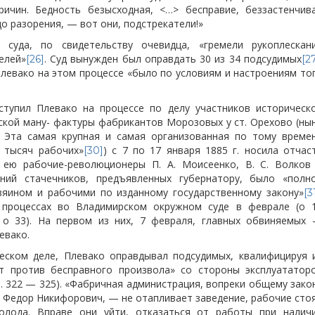
ичин. Бедность безысходная, <…> бесправие, беззастенчив
до разорения, — вот они, подстрекатели!»
суда, по свидетельству очевидца, «гремели рукоплескан
елей»
. Суд вынужден был оправдать 30 из 34 подсудимых
[26]
[2
 Плевако на этом процессе «было по условиям и настроениям то
тупил Плевако на процессе по делу участников историческ
ской ману-
фактуры фабрикантов Морозовых у ст. Орехово (ны
). Эта самая крупная и самая организованная по тому време
 тысяч рабочих»
) с 7 по 17 января 1885 г. носила отчас
[30]
и ею рабочие-революционеры П. А. Моисеенко, В. С. Волков
ний стачечников, предъявленных губернатору, было «полн
зяином и рабочими по изданному государственному закону»
[3
 процессах во Владимирском окружном суде в феврале (о 
 о 33). На первом из них, 7 февраля, главных обвиняемых
евако.
ческом деле, Плевако оправдывал подсудимых, квалифицируя 
т против бесправного произвола» со стороны эксплуататор
I. 322 — 325). «Фабричная администрация, вопреки общему зако
 Федор Никифорович, — не отапливает заведение, рабочие сто
олода. Вправе они уйти, отказаться от работы при налич