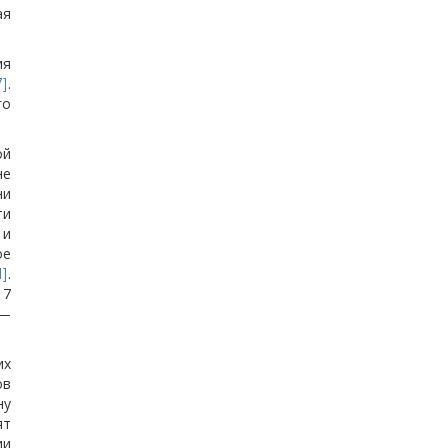
ая
ия
.
7]
го
ой
не
ни
ти
 и
ое
.
1]
17
 —
их
ов
ну
ят
ии