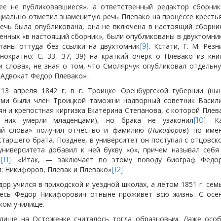
ее не публиковавшиеся», а ответственный редактор сборник
циально отметил знаменитую речь Плевако на процессе кресть
 речь была опубликована, она не включена в настоящий сборни
ченных «в настоящий сборник», были опубликованы в двухтомни
таны оттуда без ссылки на двухтомник
. Кстати, Г. М. Резн
[9]
нократно: С. 33, 37, 39) на краткий очерк о Плевако из кни
и слова», не зная о том, что Смолярчук опубликовал отдельн
 «Адвокат Федор Плевако»…
3 апреля 1842 г. в г. Троицке Оренбургской губернии (ны
лями были член Троицкой таможни надворный советник Васил
ян и крепостная киргизка Екатерина Степанова, с которой Плев
 них умерли младенцами), но брака не узаконил
. К
[10]
ий слова» получил отчество и фамилию (
Никифоров
) по име
таршего брата. Позднее, в университет он поступал с отцовск
университета добавил к ней букву «о», причем называл себя
о
. «Итак, — заключает по этому поводу биограф Федо
[11]
: Никифоров, Плевак и Плевако»
.
[12]
дор учился в приходской и уездной школах, а летом 1851 г. сем
десь
Федор Никифорович отныне проживет всю жизнь. С осе
ском училище.
илище на Остоженке считалось тогда образцовым. Даже осо