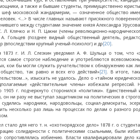
мощники, а также и бывшие студенты, преимущественно юристы
л шеф московской жандармерии, — означенное общество име
человек. <…> В числе главных называют присяжного поверенно
енившего между студентами значение князя Александра Урусова
. Л. Клячко и Н. П. Цакни (члены революционно-народническо
. А. Гольцев (позднее видный общественный деятель, редакт
ер (впоследствии крупный ученый-психолог) и др
.
[20]
 1873 г. И. Л. Слезкин уведомил А. Ф. Шульца о том, что «
тся самое строгое наблюдение и употребляются всевозможн
х, кои бы могли служить ручательством к обнаружению как ли
общество, так равно и всех его действий»
. В итоге, так
[21]
тельством…», изыскать не удалось. Дело о «тайном юридическ
дполагаемые «действительные члены» избежали репрессий. 
 1905 г. подчеркнуто сторонился «политики». Единственный 
 он ни разу не выступал защитником на политических в строг
 судились народники, народовольцы, социал-демократы, эсер
пить несколько раз лишь на процессах по делам о разного ро
ком.
 стало для него т. н. «охотнорядское дело» 1878 г. о студента
рацию солидарности с политическими ссыльными, были изби
то сопротивлялись избиению. Власти квалифицировали дело к