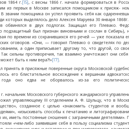
ов 1864 г.
, с весны 1866 г. начала формироваться в Росс
[15]
ним из первых в Москве записался помощником к присяж-
но
. В звании помощника он успел проявить себя как одаренневш
еди которых выделялось дело Алексея Маруева 30 января 1868г.
в обвинялся в двух подлогах. Защищал его Плевако. Фед
го подзащитный был признан виновными и сослан в Сибирь), 
ая по времени из сохранившихся его речей — уже показала е
ьских оговоров. «Они, — говорил Плевако о свидетелях по де
ванием, а один приписывает другому то, что другой, со сво
 Так сильны противоречия, так взаимно уничтожают они себя
 может быть к ним вера?!»
.
[17]
был принять в присяжные поверенные округа Московской судебн
алось его блистательное восхождение к вершинам адвокатск
 года оно едва не оборвалось из-за его политическ
2 г. начальник Московского губернского жандармского управлен
ложил управляющему III отделением А. Ф. Шульцу, что в Моск
щество», созданное с целью «знакомить студентов и вооб
деями», «изыскивать способы к печатанию и литографирован
 их, иметь постоянные сношения с заграничными деятелями». 
тояли «чем-либо заявившие себя в пользу социализма студен
в, окончившие курс и оставленные при университете, кандида