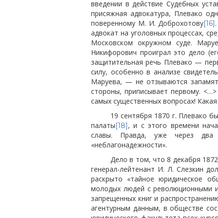
введении в действие Судебных устав
присяжная адвокатура, Плевако од
поверенному М. И. Доброхотову
[16]
адвокат на уголовных процессах, ср
Московском окружном суде. Маруе
Никифорович проиграл это дело (е
защитительная речь Плевако — перв
силу, особенно в анализе свидетел
Маруева, — не отзываются запамято
стороны, приписывает первому. <…>
самых существенных вопросах! Какая
19 сентября 1870 г. Плевако 
палаты
, и с этого времени нач
[18]
славы. Правда, уже через два
«неблагонадежности».
Дело в том, что 8 декабря 187
генерал-лейтенант И. Л. Слезкин до
раскрыто «тайное юридическое об
молодых людей с революционными и
запрещенных книг и распространению
агентурным данным, в обществе сос
юридического факультета всех курсо