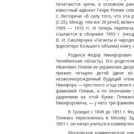
печатаются «речи, в основном ран
известный адвокат Генри Резник спе
с. Люторичи: «В силу того, что эта
(С.25). Между тем
все 39 речей
, вклю
1909 — 1910 гг. И теперь перепеча
ссылается в сборнике 1993 г. (неод
В. И. Смолярчука «Гиганты и чароде
(вдесятеро большего объема) книгу
Родился Федор Никифорович 1
Челябинская область). Его родите
Иванович
Плевак
из украинских двор
прижил четырех детей (двое из
незаконнорожденный будущий «ген
Никифора — крестного отца своего с
фамилией Плевак, а по окончании 
ударением на этой букве: Плевак
Никифоровича, — у него три фамилии
В Троицке с 1849 до 1851 г. Фе
Плевако переселилась в Москву. З
1851 г. он начал учиться в коммерче
Московское коммерческое уч