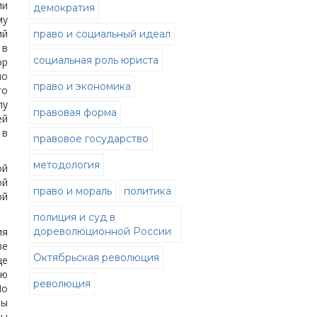
ии
демократия
му
ий
право и социальный идеал
 в
социальная роль юриста
ор
но
право и экономика
го
лу
правовая форма
ей
 в
правовое государство
методология
ой
ой
право и мораль
политика
ой
полиция и суд в
ия
дореволюционной России
ве
Октябрьская революция
ще
ию
революция
По
ты
ты