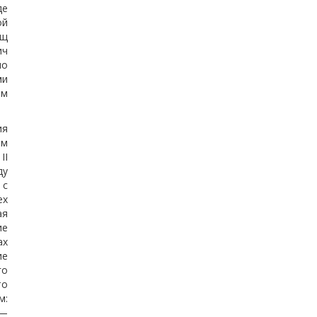
де
ой
ищ
ич
но
ми
ом
ия
ом
II
ду
 с
ех
ая
ие
ах
ие
го
то
м:
 —