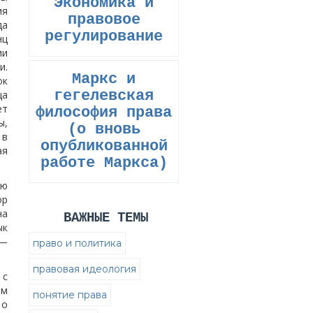
Экономика и
ия
правовое
да
регулирование
нц
ии
и.
Маркс и
ок
гегелевская
ща
ет
философия права
ы,
(о вновь
 в
опубликованной
ая
работе Маркса)
-ю
ор
на
ВАЖНЫЕ ТЕМЫ
ык
 —
право и политика
правовая идеология
 с
ом
понятие права
 о