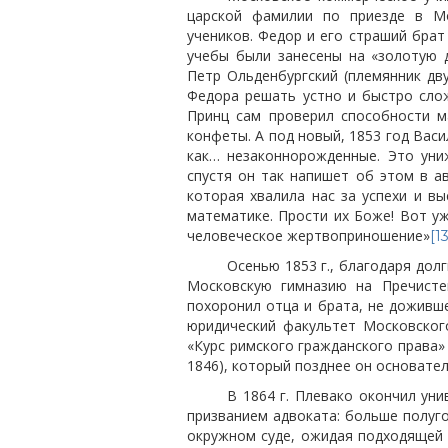
царской фамилии по приезде в Мо
учеников. Федор и его страший брат
учебы были занесены на «золотую 
Петр Ольденбургский (племянник дву
Федора решать устно и быстро сло
Принц сам проверил способности м
конфеты. А под новый, 1853 год Вас
как… незаконнорожденные. Это ун
спустя он так напишет об этом в 
которая хвалила нас за успехи и в
математике. Прости их Боже! Вот уж
человеческое жертвоприношение»
[13
Осенью 1853 г., благодаря до
Московскую гимназию на Пречисте
похоронил отца и брата, не доживше
юридический факультет Московского
«Курс римского гражданского права
1846), который позднее он основате
В 1864 г. Плевако окончил уни
призванием адвоката: больше полуг
окружном суде, ожидая подходящей в