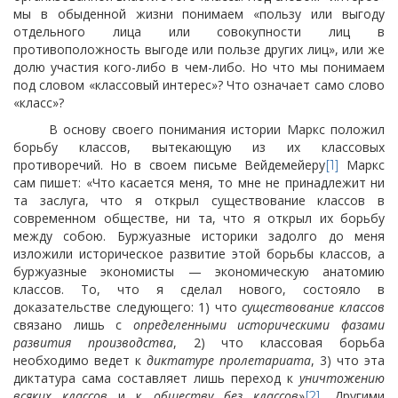
мы в обыденной жизни понимаем «пользу или выгоду
отдельного лица или совокупности лиц в
противоположность выгоде или пользе других лиц», или же
долю участия кого-либо в чем-либо. Но что мы понимаем
под словом «классовый интерес»? Что означает само слово
«класс»?
В основу своего понимания истории Маркс положил
борьбу классов, вытекающую из их классовых
противоречий. Но в своем письме Вейдемейеру
Маркс
[1]
сам пишет: «Что касается меня, то мне не принадлежит ни
та заслуга, что я открыл существование классов в
современном обществе, ни та, что я открыл их борьбу
между собою. Буржуазные историки задолго до меня
изложили историческое развитие этой борьбы классов, а
буржуазные экономисты — экономическую анатомию
классов. То, что я сделал нового, состояло в
доказательстве следующего: 1) что
существование классов
связано лишь с
определенными историческими фазами
развития производства
, 2) что классовая борьба
необходимо ведет к
диктатуре пролетариата
, 3) что эта
диктатура сама составляет лишь переход к
уничтожению
всяких классов
и к
обществу без классов
»
. Другими
[2]