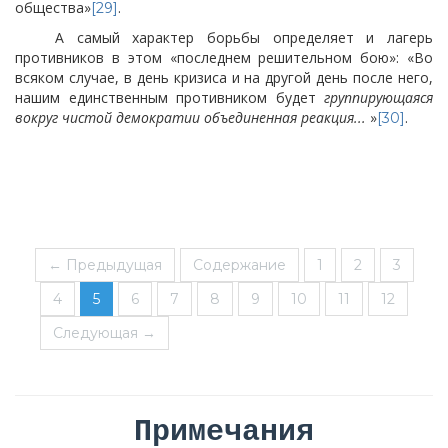
общества»
.
[29]
А самый характер борьбы определяет и лагерь
противников в этом «последнем решительном бою»: «Во
всяком случае, в день кризиса и на другой день после него,
нашим единственным противником будет
группирующаяся
вокруг чистой демократии объединенная реакция...
»
.
[30]
← Предыдущая
Содержание
1
2
3
4
5
6
7
8
9
10
11
12
Следующая →
Примечания