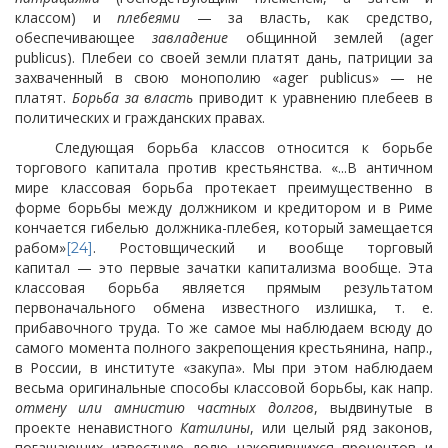
классом) и
плебеями
— за власть, как средство,
обеспечивающее
завладение
общинной землей (ager
publicus). Плебеи со своей земли платят дань, патриции за
захваченный в свою монополию «ager publicus» — не
платят.
Борьба за власть
приводит к уравнению плебеев в
политических и гражданских правах.
Следующая борьба классов относится к борьбе
торгового капитала против крестьянства. «...В античном
мире классовая борьба протекает преимущественно в
форме борьбы между должником и кредитором и в Риме
кончается гибелью должника-плебея, который замещается
рабом»
. Ростовщический и вообще торговый
[24]
капитал — это первые зачатки капитализма вообще. Эта
классовая борьба является прямым результатом
первоначального обмена известного излишка, т. е.
прибавочного труда. То же самое мы наблюдаем всюду до
самого момента полного закрепощения крестьянина, напр.,
в России, в институте «закупа». Мы при этом наблюдаем
весьма оригинальные способы классовой борьбы, как напр.
отмену или амнистию частных долгов
, выдвинутые в
проекте ненавистного
Катилины
, или целый ряд законов,
погашающих известную долю накопившихся процентов и