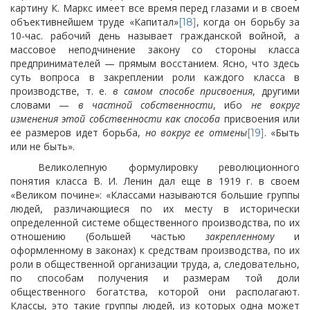
картину К. Маркс имеет все время перед глазами и в своем
объективнейшем труде «Капитал»
, когда он борьбу за
[18]
10-час. рабочий день называет гражданской войной, а
массовое неподчинение закону со стороны класса
предпринимателей — прямым восстанием. Ясно, что здесь
суть вопроса в закреплении роли каждого класса в
производстве, т. е.
в самом способе присвоения
, другими
словами —
в частной собственности
, ибо
не вокруг
изменения этой собственности как способа
присвоения
или
ее размеров идет борьба,
но вокруг ее отмены
. «Быть
[19]
или не быть».
Великолепную формулировку революционного
понятия класса В. И. Ленин дал еще в 1919 г. в своем
«Великом почине»: «Классами называются большие группы
людей, различающиеся по их месту в исторически
определенной системе общественного производства, по их
отношению (большей частью
закрепленному
и
оформленному в законах) к средствам производства, по их
роли в общественной организации труда, а, следовательно,
по способам получения и размерам той доли
общественного богатства, которой они располагают.
Классы, это такие группы людей, из которых одна может