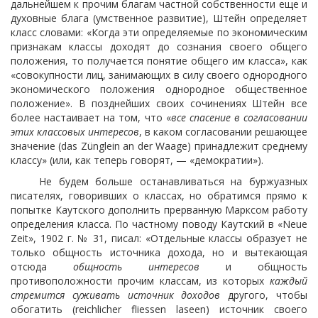
дальнейшем к прочим благам частной собственности еще и
духовные блага (умственное развитие), Штейн определяет
класс словами: «Когда эти определяемые по экономическим
признакам классы доходят до сознания своего общего
положения, то получается понятие общего им класса», как
«совокупности лиц, занимающих в силу своего однородного
экономического положения однородное общественное
положение». В позднейших своих сочинениях Штейн все
более настаивает на том, что «
все спасение в согласовании
этих классовых интересов
, в каком согласовании решающее
значение (das Zünglein an der Waage) принадлежит среднему
классу» (или, как теперь говорят, — «демократии»).
Не будем больше останавливаться на буржуазных
писателях, говоривших о классах, но обратимся прямо к
попытке Каутского дополнить прерванную Марксом работу
определения
класса. По частному поводу Каутский в «Neue
Zeit», 1902 г. № 31, писал: «Отдельные классы образует не
только общность источника дохода, но и вытекающая
отсюда
общность интересов
и общность
противоположности прочим классам, из которых
каждый
стремится суживать источник доходов
другого, чтобы
обогатить (reichlicher fliessen laseen) источник своего