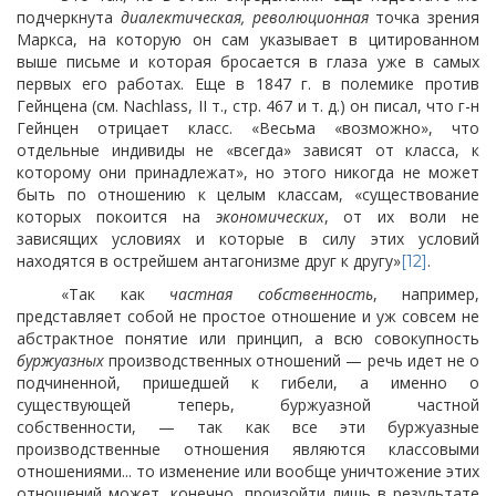
подчеркнута
диалектическая, революционная
точка зрения
Маркса, на которую он сам указывает в цитированном
выше письме и которая бросается в глаза уже в самых
первых его работах. Еще в 1847 г. в полемике против
Гейнцена (см. Nachlass, II т., стр. 467 и т. д.) он писал, что г-н
Гейнцен отрицает класс. «Весьма «возможно», что
отдельные индивиды не «всегда» зависят от класса, к
которому они принадлежат», но этого никогда не может
быть по отношению к целым классам, «существование
которых покоится на
экономических
, от их воли не
зависящих условиях и которые в силу этих условий
находятся в острейшем антагонизме друг к другу»
.
[12]
«Так как
частная собственность
, например,
представляет собой не простое отношение и уж совсем не
абстрактное понятие или принцип, а всю совокупность
буржуазных
производственных отношений — речь идет не о
подчиненной, пришедшей к гибели, а именно о
существующей теперь, буржуазной частной
собственности, — так как все эти буржуазные
производственные отношения являются классовыми
отношениями... то изменение или вообще уничтожение этих
отношений может, конечно, произойти лишь в результате