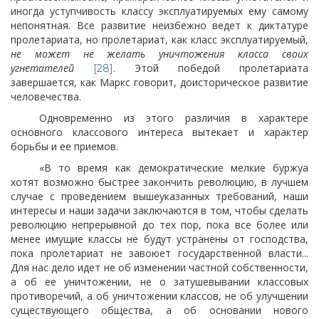
иногда уступчивость классу эксплуатируемых ему самому
непонятная. Все развитие неизбежно ведет к диктатуре
пролетариата, но пролетариат, как класс эксплуатируемый,
не может не желать уничтожения класса своих
угнетателей
. Этой победой пролетариата
[28]
завершается, как Маркс говорит, доисторическое развитие
человечества.
Одновременно из этого различия в характере
основного классового интереса вытекает и характер
борьбы и ее приемов.
«В то время как демократические мелкие буржуа
хотят возможно быстрее закончить революцию, в лучшем
случае с проведением вышеуказанных требований, наши
интересы и наши задачи заключаются в том, чтобы сделать
революцию непрерывной до тех пор, пока все более или
менее имущие классы не будут устранены от господства,
пока пролетариат не завоюет государственной власти...
Для нас дело идет не об изменении частной собственности,
а об ее уничтожении, не о затушевывании классовых
противоречий, а об уничтожении
классов, не об улучшении
существующего общества, а об основании нового