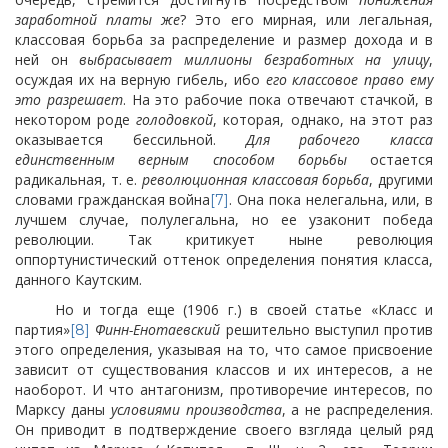
заработной платы же
? Это его мирная, или легальная,
классовая борьба за распределение и размер дохода и в
ней он
выбрасывает миллионы безработных на улицу
,
осуждая их на верную гибель, ибо
его классовое право ему
это разрешает
. На это рабочие пока отвечают стачкой, в
некотором роде
голодовкой
, которая, однако, на этот раз
оказывается бессильной.
Для рабочего класса
единственным верным способом борьбы
остается
радикальная, т. е.
революционная классовая борьба
, другими
словами гражданская война
. Она пока нелегальна, или, в
[7]
лучшем случае, полулегальна, но ее узаконит победа
революции. Так критикует ныне революция
оппортунистический оттенок определения понятия класса,
данного Каутским.
Но и тогда еще (1906 г.) в своей статье «Класс и
партия»
Финн-Енотаевский
решительно выступил против
[8]
этого определения, указывая на то, что самое присвоение
зависит от существования классов и их интересов, а не
наоборот. И что антагонизм, противоречие интересов, по
Марксу даны
условиями производства
, а не распределения.
Он приводит в подтверждение своего взгляда целый ряд