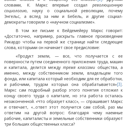
словами, К. Маркс впервые создал
революционную
социологию
, науку о социальной революции, почему
Энгельс, а вслед за ним и Бебель, и другие социал-
демократы говорили о «научном социализме».
В том же письме к Вейдемейеру Маркс говорит:
«Достаточно, например, раскрыть главное произведение
Рикардо чтобы на первой же странице найти следующие
слова, которыми он начинает свое предисловие:
«Продукт земли, — все, что получается с ее
поверхности путем соединенного приложения труда, машин
и капитала, делится между
тремя классами
общества, а
именно, между собственником земли, владельцем того
фонда, или капитала который необходим для ее обработки,
и рабочими, трудом которых
она обрабатывается»
.
[3]
Маркс сам подробный разбор этого понятия отложил к
концу своего труда о капитале, но эта работа осталась
незаконченной. «Что образует класс», — спрашивает Маркс
и отвечает, «...ответ этот получится сам собой, раз мы
ответим на другой вопрос: благодаря чему наемные
рабочие, капиталисты и земельные собственники образуют
три больших общественных класса?