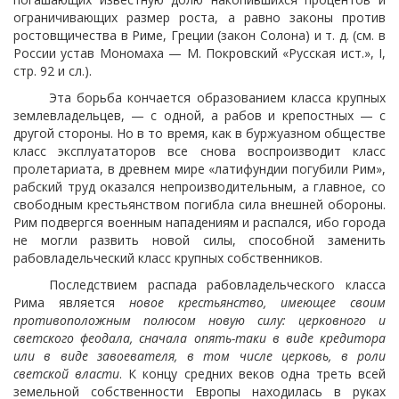
ограничивающих размер роста, а равно законы против
ростовщичества в Риме,
Греции (закон Солона) и т. д. (см. в
России устав Мономаха — М. Покровский «Русская ист.», I,
стр. 92 и сл.).
Эта борьба кончается образованием класса крупных
землевладельцев, — с одной, а рабов и крепостных — с
другой стороны. Но в то время, как в буржуазном обществе
класс эксплуататоров все снова воспроизводит класс
пролетариата, в древнем мире «латифундии погубили Рим»,
рабский труд оказался непроизводительным, а главное, со
свободным крестьянством погибла сила внешней обороны.
Рим подвергся военным нападениям и распался, ибо города
не могли развить новой силы, способной заменить
рабовладельческий класс крупных собственников.
Последствием распада рабовладельческого класса
Рима является
новое крестьянство, имеющее своим
противоположным полюсом новую силу: церковного и
светского феодала, сначала опять-таки в виде кредитора
или в виде завоевателя, в том числе церковь, в роли
светской власти
. К концу средних веков одна треть всей
земельной собственности Европы находилась в руках