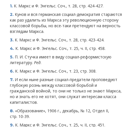
К. Маркс и Ф. Энгельс. Соч., т. 28, стр. 424-427.
1.
Кунов и вся германская социал-демократия стараются
2.
как раз удалить из Маркса эту революционную сторону
классовой борьбы, но все-таки претендуют на верность
взглядам Маркса.
К. Маркс и Ф. Энгельс. Соч., т. 28, стр. 423-424.
3.
К. Маркс и Ф. Энгельс. Соч., т. 25, ч. II, стр. 458.
4.
П. И. Стучка имеет в виду социал-реформистскую
5.
литературу.
Ред
.
К. Маркс и Ф. Энгельс. Соч., т. 23, стр. 308.
6.
И если ныне разные социал-предатели проповедуют
7.
глубокую рознь между классовой борьбой и
гражданской войной, то они не только не знают Маркса,
но и знать его не хотят, они служат интересам класса
капиталистов.
«Образование», 1906 г., декабрь, № 12, Отдел II,
8.
стр. 10-39.
К. Маркс и Ф. Энгельс. Соч., т. 25, ч. II, стр. 451.
9.