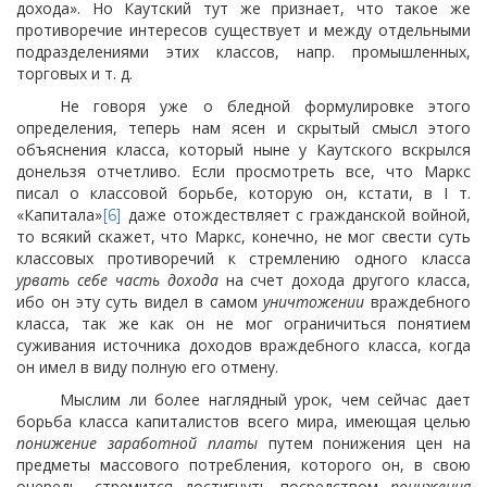
дохода». Но Каутский тут же признает, что такое же
противоречие интересов существует и между отдельными
подразделениями этих классов, напр. промышленных,
торговых и т. д.
Не говоря уже о бледной формулировке этого
определения, теперь нам ясен и скрытый смысл этого
объяснения класса, который ныне у Каутского вскрылся
донельзя отчетливо. Если просмотреть все, что Маркс
писал о классовой борьбе, которую он, кстати, в I т.
«Капитала»
даже отождествляет с гражданской войной,
[6]
то всякий скажет, что Маркс, конечно, не мог свести суть
классовых противоречий к стремлению одного класса
урвать себе часть дохода
на счет дохода другого класса,
ибо он эту суть видел в самом
уничтожении
враждебного
класса, так же как он не мог ограничиться понятием
суживания источника доходов враждебного класса, когда
он имел в виду полную его отмену.
Мыслим ли более наглядный урок, чем сейчас дает
борьба класса капиталистов всего мира, имеющая целью
понижение заработной платы
путем понижения цен на
предметы массового потребления, которого он, в свою
очередь, стремится достигнуть посредством
понижения