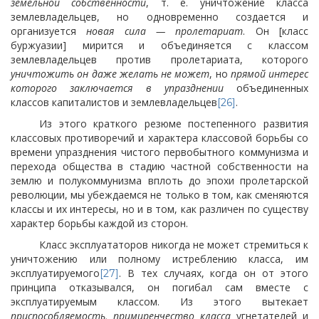
земельной собственности
, т. е. уничтожение класса
землевладельцев, но одновременно создается и
организуется
новая сила — пролетариат
. Он [класс
буржуазии] мирится и объединяется с классом
землевладельцев
против пролетариата, которого
уничтожить он даже желать не может
, но
прямой интерес
которого заключается в упразднении
объединенных
классов капиталистов и землевладельцев
.
[26]
Из этого краткого резюме постепенного развития
классовых противоречий и характера классовой борьбы со
времени упразднения чистого первобытного коммунизма и
перехода общества в стадию частной собственности на
землю и полукоммунизма вплоть до эпохи пролетарской
революции, мы убеждаемся не только в том, как сменяются
классы и их интересы, но и в том, как различен по существу
характер борьбы каждой из сторон.
Класс эксплуататоров никогда не может стремиться к
уничтожению или полному истреблению класса, им
эксплуатируемого
. В тех случаях, когда он от этого
[27]
принципа отказывался, он погибал сам вместе с
эксплуатируемым классом. Из этого вытекает
приспособляемость, примиренчество класса
угнетателей и