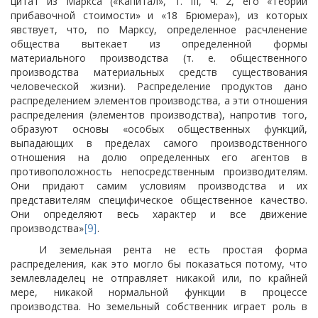
цитат из Маркса («Капитал», т. III, ч. 2, его «Теории
прибавочной стоимости» и «18 Брюмера»), из которых
явствует, что, по Марксу, определенное расчленение
общества вытекает из определенной формы
материального производства (т. е. общественного
производства материальных средств существования
человеческой жизни). Распределение продуктов дано
распределением элементов производства, а эти отношения
распределения (элементов производства), напротив того,
образуют основы «особых общественных функций,
выпадающих в пределах самого производственного
отношения на долю определенных его агентов в
противоположность непосредственным производителям.
Они придают самим условиям производства и их
представителям специфическое общественное качество.
Они определяют весь характер и все движение
производства»
.
[9]
И земельная рента не есть простая форма
распределения, как это могло бы показаться потому, что
землевладелец не отправляет никакой или, по крайней
мере, никакой нормальной функции в процессе
производства. Но земельный собственник играет роль в