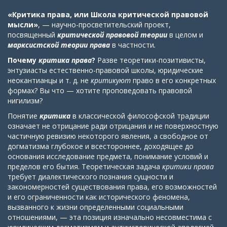
«Критика права, или Школа критической правовой
мысли»
, — научно-просветительский проект,
посвященный
критической правовой теории
в целом
и
марксистской теории права
в частности
.
Почему
критика права
?
Разве теоретики-позитивисты,
энтузиасты естественно-правовой школы, юридические
неокантианцы и т. д. не
критикуют
право в его конкретных
формах? Вы что — хотите проповедовать правовой
нигилизм?
Понятие
критика
в классической философской традиции
означает не отрицание ради отрицания и не поверхностную
частичную ревизию некоторого явления, а свободное от
догматизма глубокое и всестороннее, доходящее до
основания исследование предмета, понимание условий и
пределов его бытия. Теоретическая задача
критики права
требует диалектического познания сущности и
закономерностей существования права, его возможностей
и его ограниченности как исторического феномена,
вызванного к жизни определенными социальными
отношениями, — эта позиция изначально несовместима с