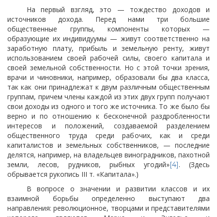
На первый взгляд, это — тождество доходов и
источников дохода. Перед нами три большие
общественные группы, компоненты которых —
образующие их индивидуумы — живут соответственно на
заработную плату, прибыль и земельную ренту, живут
использованием своей рабочей силы, своего капитала и
своей земельной собственности. Но с этой точки зрения,
врачи и чиновники, например, образовали бы два класса,
так как они принадлежат к двум различным общественным
группам, причем члены каждой из этих двух групп получают
свои доходы из одного и того же источника. То же было бы
верно и по отношению к бесконечной раздробленности
интересов и положений, создаваемой разделением
общественного труда среди рабочих, как и среди
капиталистов и земельных собственников, — последние
делятся, например, на владельцев виноградников, пахотной
земли, лесов, рудников, рыбных угодий»
. (Здесь
[4]
обрывается рукопись III т. «Капитала».)
В вопросе о значении и развитии классов и их
взаимной борьбы определенно выступают два
направления: революционное, творцами и представителями