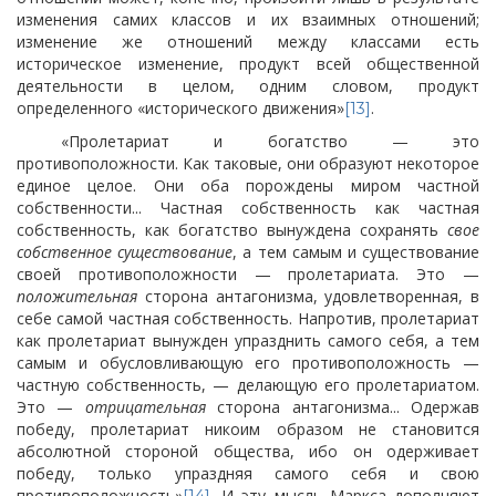
изменения самих классов и их взаимных отношений;
изменение же отношений между классами есть
историческое изменение, продукт всей общественной
деятельности в целом, одним словом, продукт
определенного «исторического движения»
.
[13]
«Пролетариат и богатство — это
противоположности. Как таковые, они образуют некоторое
единое целое. Они оба порождены миром частной
собственности... Частная собственность как частная
собственность, как богатство вынуждена сохранять
свое
собственное существование
, а тем самым и существование
своей противоположности — пролетариата. Это —
положительная
сторона антагонизма, удовлетворенная, в
себе самой частная собственность. Напротив, пролетариат
как
пролетариат вынужден упразднить самого себя, а тем
самым и обусловливающую его противоположность —
частную собственность, — делающую его пролетариатом.
Это —
отрицательная
сторона антагонизма... Одержав
победу, пролетариат никоим образом не становится
абсолютной стороной общества, ибо он одерживает
победу, только упраздняя самого себя и свою
противоположность»
. И эту мысль Маркса дополняют