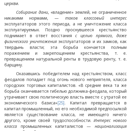
церкви.
Собирание дани
, «владение» землей, не ограниченное
никакими нормами, —
таков классовый интерес
эксплуататоров этого периода, а не уничтожение класса
эксплуатируемых. Поздно проснувшееся крестьянство
поднимает в ответ восстания
с целью прямого, даже
физического уничтожения
эксплуататоров и их замков, как
твердынь власти; эта борьба кончается полным
поражением и закрепощением крестьянства, т. е.
превращением натуральной ренты в трудовую ренту, т. е.
барщину.
Оказавшись победителем над крестьянством, класс
феодалов попадает под огонь нового неприятеля, класса
городских торговых капиталистов. «В средние века та же
борьба оканчивается гибелью должника-феодала, который
утрачивает свою политическую власть вместе с утратой ее
экономического базиса»
. Капитал превращается в
[25]
капитал промышленный, но его необходимой предпосылкой
является существование класса, не имеющего ничего
другого, кроме своей трудоспособности.
Интерес нового
класса
промышленных капиталистов —
национализация