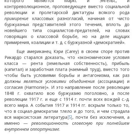
которого являются Маркс и Энгельс, и
контрреволюционное, проповедующее вместо социальной
революции и пролетарской диктатуры всякого рода
примирение
классовых разногласий, начиная от чисто
буржуазных представителей этого течения, вплоть до
новейшего типа социалистов-предателей, на словах
говорящих о классовой борьбе, но на деле ищущих
примирения, коалиции и т. д. с буржуазной «демократией».
Еще американец Кэри (Carey) в своем споре против
Рикардо старался доказать, что «экономические условия
класса — рента (земельная собственность), прибыль
(капитал) и заработная плата (наемный труд), вместо того
чтобы быть условиями борьбы и антагонизма, как раз
должны
являться условиями объединения
(ассоциации) и
согласия (Harmonie)». И это направление после революции
1848 г.
охватило всю буржуазию поголовно, а после
революции 1917 г. и еще с 1914 г. почти всех вождей с.-д.
всего мира. А события 1917 и 1914 гг. вскрыли только то,
что в социал-демократии тлело и до того, и чем страдала
вся марксистская литература
, почти без исключения, а
[5]
именно —
революционность словесную при полнейшем
внутреннем оппортунизме
.