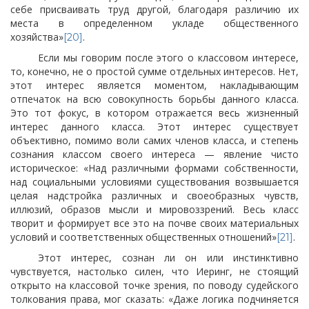
себе присваивать труд другой, благодаря различию их
места в определенном укладе общественного
хозяйства»
.
[20]
Если мы говорим после этого о классовом интересе,
то, конечно, не о простой сумме отдельных интересов. Нет,
этот интерес является моментом, накладывающим
отпечаток на всю совокупность борьбы данного класса.
Это тот фокус, в котором отражается весь жизненный
интерес данного класса. Этот интерес существует
объективно, помимо воли самих членов класса, и степень
сознания классом своего интереса — явление чисто
историческое: «Над различными формами собственности,
над социальными условиями существования возвышается
целая надстройка различных и своеобразных чувств,
иллюзий, образов мысли и мировоззрений. Весь класс
творит и формирует все это на почве своих материальных
условий и соответственных общественных отношений»
.
[21]
Этот интерес, сознан ли он или инстинктивно
чувствуется, настолько силен, что Иеринг, не стоящий
открыто на классовой точке зрения, по поводу судейского
толкования права, мог сказать: «Даже логика подчиняется