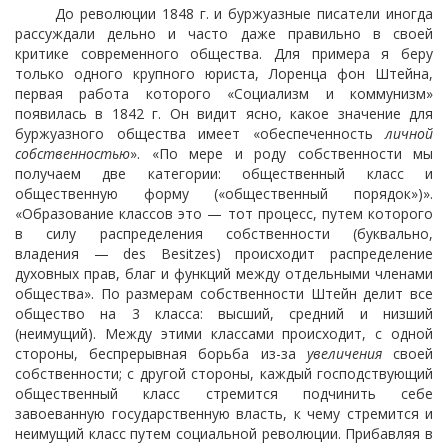
До революции 1848 г. и буржуазные писатели иногда
рассуждали дельно и часто даже правильно в своей
критике современного общества. Для примера я беру
только одного крупного юриста, Лоренца фон Штейна,
первая работа которого «Социализм и коммунизм»
появилась в 1842 г. Он видит ясно, какое значение для
буржуазного общества имеет «обеспеченность
личной
собственностью
». «По мере и роду собственности мы
получаем две категории: общественный класс и
общественную форму («общественный порядок»)».
«Образование классов это — тот процесс, путем которого
в силу распределения собственности (буквально,
владения — des Besitzes) происходит распределение
духовных прав, благ и функций между отдельными членами
общества». По размерам собственности Штейн делит все
общество на 3 класса: высший, средний и низший
(неимущий). Между этими классами происходит, с одной
стороны, беспрерывная борьба из-за
увеличения
своей
собственности; с другой стороны, каждый господствующий
общественный класс стремится подчинить себе
завоеванную государственную власть, к чему стремится и
неимущий класс путем социальной революции. Прибавляя в