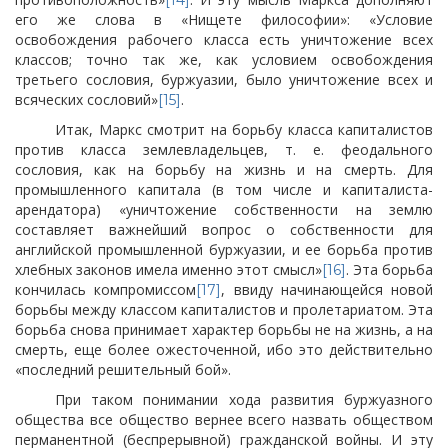
[14]
его же слова в «Нищете философии»: «Условие
освобождения рабочего класса есть уничтожение всех
классов; точно так же, как условием освобождения
третьего сословия, буржуазии, было уничтожение всех и
всяческих сословий»
.
[15]
Итак, Маркс смотрит на борьбу класса капиталистов
против класса землевладельцев, т. е. феодального
сословия, как на борьбу на жизнь и на смерть. Для
промышленного капитала (в том числе и капиталиста-
арендатора) «уничтожение собственности на землю
составляет важнейший вопрос о собственности для
английской промышленной буржуазии, и ее борьба против
хлебных законов имела именно этот смысл»
. Эта борьба
[16]
кончилась компромиссом
, ввиду начинающейся новой
[17]
борьбы между классом капиталистов и пролетариатом. Эта
борьба снова принимает характер борьбы не на жизнь, а на
смерть, еще более ожесточенной, ибо это действительно
«последний решительный бой».
При таком понимании хода развития буржуазного
общества все общество вернее всего назвать обществом
перманентной (беспрерывной) гражданской войны. И эту