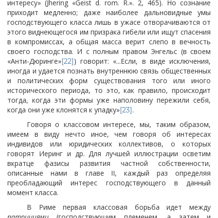
интересу» (Jhering «Geist d. rom. R.». 2, 465). Но сознание
приходит медленно; даже наиболее дальновидные умы
господствующего класса лишь в ужасе отворачиваются от
этого виднеющегося им призрака
гибели или ищут спасения
в компромиссах, а общая масса верит слепо в вечность
своего господства. И с полным правом Энгельс (в своем
«Анти-Дюринге»
) говорит: «...Если, в виде исключения,
[22]
иногда и удается познать внутреннюю связь общественных
и политических форм существования того или иного
исторического периода, то это, как правило, происходит
тогда, когда эти формы уже наполовину пережили себя,
когда они уже клонятся к упадку»
.
[23]
Говоря о классовом интересе, мы, таким образом,
имеем в виду нечто иное, чем говоря об интересах
индивидов или юридических коллективов, о которых
говорят Иеринг и др. Для лучшей иллюстрации осветим
вкратце фазисы развития частной собственности,
описанные нами в главе II, каждый раз определяя
преобладающий интерес господствующего в данный
момент класса.
В Риме первая классовая борьба идет между
патрициями
(господствующим племенем, а затем и