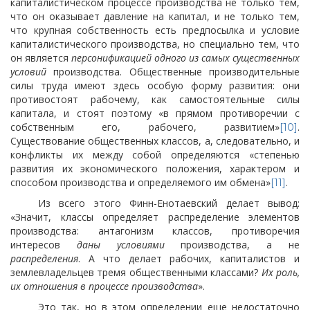
капиталистическом процессе производства не только тем,
что он оказывает давление на капитал, и не только тем,
что крупная собственность есть предпосылка и условие
капиталистического производства, но специально тем, что
он является
персонификацией одного из самых существенных
условий
производства. Общественные производительные
силы труда имеют здесь особую форму развития: они
противостоят рабочему, как самостоятельные силы
капитала, и стоят поэтому «в прямом противоречии с
собственным его, рабочего, развитием»
.
[10]
Существование общественных классов, а, следовательно, и
конфликты их между собой определяются «степенью
развития их экономического положения, характером и
способом производства и определяемого им обмена»
.
[11]
Из всего этого Финн-Енотаевский делает вывод:
«Значит, классы определяет распределение элементов
производства: антагонизм классов, противоречия
интересов
даны условиями
производства, а не
распределения
. А что делает рабочих, капиталистов и
землевладельцев тремя общественными классами?
Их роль,
их отношения в процессе производства
».
Это так, но в этом определении еще недостаточно