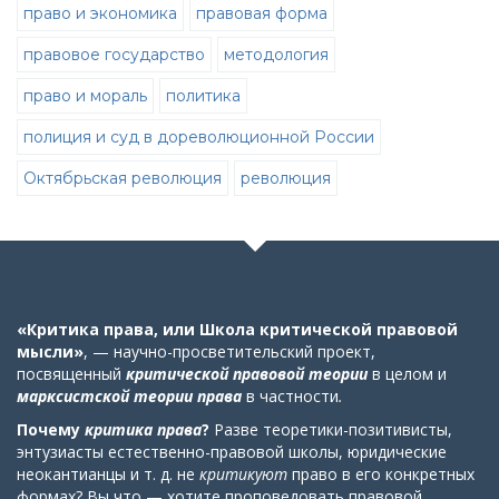
право и экономика
правовая форма
правовое государство
методология
право и мораль
политика
полиция и суд в дореволюционной России
Октябрьская революция
революция
«Критика права, или Школа критической правовой
мысли»
, — научно-просветительский проект,
посвященный
критической правовой теории
в целом
и
марксистской теории права
в частности
.
Почему
критика права
?
Разве теоретики-позитивисты,
энтузиасты естественно-правовой школы, юридические
неокантианцы и т. д. не
критикуют
право в его конкретных
формах? Вы что — хотите проповедовать правовой