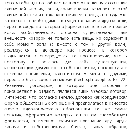
того, чтобы идти от общественного отношения к сознанию
единичной «воли», он идеалистически начинает с этой
единичной воли и с «вкладывания» ее в вещь, а оттуда уже
заключает о необходимости существования и другой воли,
через посредство которой оформляется понятие и первой
воли: «собственность, сторона существования или
внешности которой не только есть вещь, но содержит в
себе момент воли (а вместе с тем и другой воли),
реализуется в договоре как процесс, в котором
выдвигается и опосредуется то противоречие, что я
постольку и остаюсь для себя существующим,
исключающим другую волю собственником, поскольку я в
волевом проявлении, идентичном у меня с другими,
перестаю быть собственником» (Rechtsphilosophie, № 72).
Реальным договором, в котором обе стороны и
приобретают и отдают, является лишь
меновой
договор.
Интересно, что, согласно Гегелю, договор как юридическая
форма общественных отношений предполагает в качестве
своего идеологического обоснования те же самые
понятия, оформлению которых он затем способствует
фактически, а именно: взаимное признание друг друга
лицами и собственниками. Связав, таким образом,