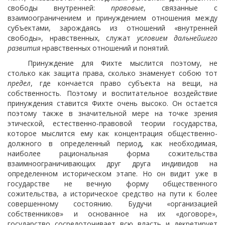
свободы внутренней:
правовые
, связанные с
взаимоограничением и принуждением отношения между
субъектами, зарождаясь из отношений «внутренней
свободы», нравственных, служат
условием дальнейшего
развития
нравственных отношений и понятий.
Принуждение для Фихте мыслится поэтому, не
столько как защита права, сколько знаменует собою тот
предел
, где кончается право субъекта на вещи, на
собственность. Поэтому и воспитательное воздействие
принуждения ставится Фихте очень высоко. Он остается
поэтому также в значительной мере на точке зрения
этической, естественно-правовой теории государства,
которое мыслится ему как концентрация общественно-
должного в определенный период, как необходимая,
наиболее рациональная форма сожительства
взаимноограничивающих друг друга индивидов на
определенном историческом этапе. Но он видит уже в
государстве не вечную форму общественного
сожительства, а историческое средство на пути к более
совершенному состоянию. Будучи «организацией
собственников» и основанное на их «договоре»,
государство сосредоточивает
всю власть и декретирует