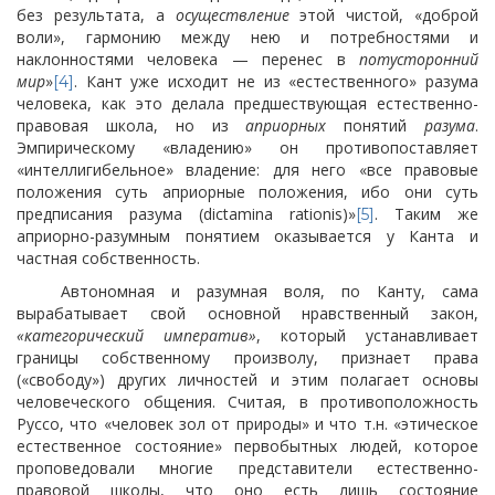
без результата, а
осуществление
этой чистой, «доброй
воли», гармонию между нею и потребностями и
наклонностями человека — перенес в
потусторонний
мир
»
. Кант уже исходит не из «естественного» разума
[4]
человека, как это делала предшествующая естественно-
правовая школа, но из
априорных
понятий
разума
.
Эмпирическому «владению» он противопоставляет
«интеллигибельное» владение: для него «все правовые
положения суть априорные положения, ибо они суть
предписания разума (dictamina rationis)»
. Таким же
[5]
априорно-разумным понятием оказывается у Канта и
частная собственность.
Автономная и разумная воля, по Канту, сама
вырабатывает свой основной нравственный закон,
«категорический императив»
, который устанавливает
границы собственному произволу, признает права
(«свободу») других личностей и этим полагает основы
человеческого общения. Считая, в противоположность
Руссо, что «человек зол от природы» и что т.н. «этическое
естественное состояние» первобытных людей, которое
проповедовали многие представители естественно-
правовой школы, что оно есть лишь состояние