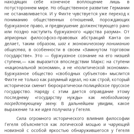
находящих себе конечное воплощение лишь в
потустороннем мире. Но общественное развитие Германии
не останавливается. И у Фихте чувствуется уже переход к
пониманию общественных отношений, порождающих
буржуазное право, и предвкушение долженствующего рано
или поздно наступить буржуазного «царства разума». От
априорных философско-правовых абстракций Канта он
делает, таким образом,
шаг к экономическому пониманию
общества
, в особенности в своем «Замкнутом торговом
государстве». Это — буржуазное сознание на его низшей
ступени,— как выразится
впоследствии Маркс: на ступени
«национальной экономии», а не «политической экономии».
Буржуазное общество «свободных субъектов» мыслится
Фихте не только как разумный идеал, но как строй, который
исторически сменит бюрократически-полицейское прусское
государство. Наряду с этим дается оправдание этому
последнему «государству нужды» как
необходимому
посредствующему звену
. В дальнейшем увидим, какое
выражение та же идея получила у Гегеля.
Сила огромного исторического влияния философии
Гегеля объясняется как логической мощью и чарующей
новизной с особой яркостью обнаружившегося у Гегеля