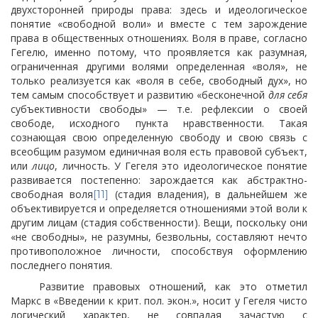
двухсторонней природы права: здесь и идеологическое
понятие «свободной воли» и вместе с тем зарождение
права в общественных отношениях. Воля в праве, согласно
Гегелю, именно потому, что проявляется как разумная,
ограниченная другими волями определенная «воля», не
только реализуется как «воля в себе, свободный дух», но
тем самым способствует и развитию «бесконечной
для себя
субъективности свободы» — т.е. рефлексии о своей
свободе, исходного пункта нравственности. Такая
сознающая свою определенную свободу и свою связь с
всеобщим разумом единичная воля есть правовой субъект,
или
лицо
, личность. У Гегеля это идеологическое понятие
развивается постепенно: зарождается как абстрактно-
свободная воля
(стадия владения),
в дальнейшем же
[11]
объективируется и определяется отношениями этой воли к
другим лицам (стадия собственности). Вещи, поскольку они
«не свободны», не разумны, безвольны, составляют нечто
противоположное личности, способствуя оформлению
последнего понятия.
Развитие правовых отношений, как это отметил
Маркс в «Введении к крит. пол. экон.», носит у Гегеля чисто
логический характер, не совпадая зачастую с