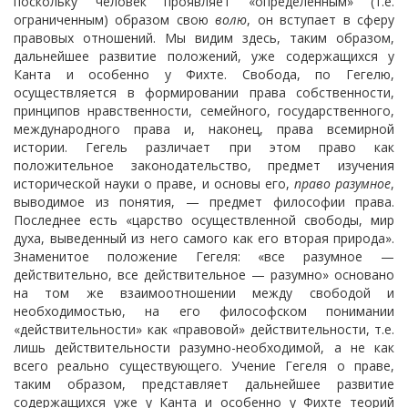
поскольку человек проявляет «определенным» (т.е.
ограниченным) образом свою
волю
, он вступает в сферу
правовых отношений. Мы видим здесь, таким образом,
дальнейшее развитие положений, уже содержащихся у
Канта и особенно у Фихте. Свобода, по Гегелю,
осуществляется в формировании права собственности,
принципов нравственности, семейного, государственного,
международного права и, наконец, права всемирной
истории. Гегель различает при этом право как
положительное законодательство, предмет изучения
исторической науки о праве, и основы его,
право разумное
,
выводимое из понятия, — предмет философии права.
Последнее есть «царство осуществленной свободы, мир
духа, выведенный из него самого как его вторая природа».
Знаменитое положение Гегеля: «все разумное —
действительно, все действительное — разумно» основано
на том же взаимоотношении между свободой и
необходимостью, на его философском понимании
«действительности» как «правовой» действительности, т.е.
лишь действительности разумно-необходимой, а не как
всего реально существующего. Учение Гегеля о праве,
таким образом, представляет дальнейшее развитие
содержащихся уже у Канта и особенно у Фихте теорий