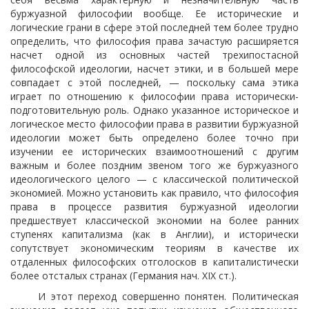
буржуазной философии вообще. Ее исторические и
логические грани в сфере этой последней тем более трудно
определить, что философия права зачастую расширяется
насчет одной из основных частей трехипостасной
философской идеологии, насчет этики, и в большей мере
совпадает с этой последней, — поскольку сама этика
играет по отношению к философии права исторически-
подготовительную роль. Однако указанное историческое и
логическое место философии права в развитии буржуазной
идеологии может быть определено более точно при
изучении ее исторических взаимоотношений с другим
важным и более поздним звеном того же буржуазного
идеологического целого — с классической политической
экономией. Можно установить как правило, что философия
права в процессе развития буржуазной идеологии
предшествует классической экономии на более ранних
ступенях капитализма (как в Англии), и исторически
сопутствует экономическим теориям в качестве их
отдаленных философских отголосков в капиталистически
более отсталых странах (Германия нач. XIX ст.).
И этот переход совершенно понятен. Политическая