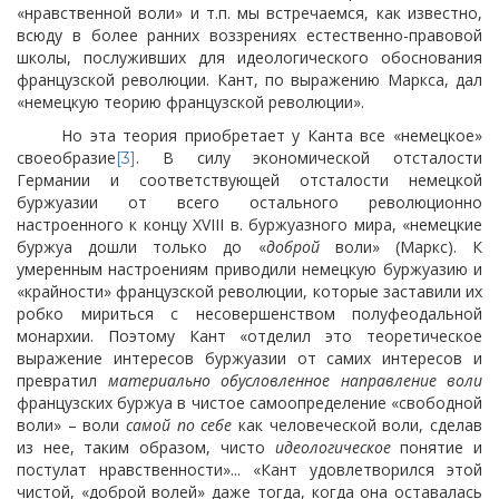
«нравственной воли» и т.п. мы встречаемся, как известно,
всюду в более ранних воззрениях естественно-правовой
школы, послуживших для идеологического обоснования
французской революции. Кант, по выражению Маркса, дал
«немецкую теорию французской революции».
Но эта теория приобретает у Канта все «немецкое»
своеобразие
. В силу экономической отсталости
[3]
Германии и соответствующей отсталости немецкой
буржуазии от всего остального революционно
настроенного к концу XVIII в. буржуазного мира, «немецкие
буржуа дошли только до «
доброй
воли» (Маркс). К
умеренным настроениям приводили немецкую буржуазию и
«крайности» французской революции, которые заставили их
робко мириться с несовершенством полуфеодальной
монархии. Поэтому Кант «отделил это теоретическое
выражение интересов буржуазии от самих интересов и
превратил
материально обусловленное направление воли
французских буржуа в чистое самоопределение «свободной
воли» – воли
самой по себе
как человеческой воли, сделав
из нее, таким образом, чисто
идеологическое
понятие и
постулат нравственности»... «Кант удовлетворился этой
чистой, «доброй волей» даже тогда, когда она оставалась