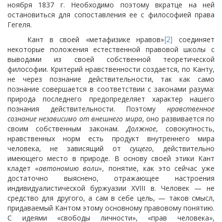
ноября 1837 г. Необходимо поэтому вкратце на ней
остановиться для сопоставления ее с философией права
Гегеля.
Кант в своей «метафизике нравов»
соединяет
[2]
некоторые положения естественной правовой школы с
выводами из своей собственной теоретической
философии. Критерий нравственности создается, по Канту,
не через познание действительности, так как само
познание совершается в соответствии с законами разума:
природа последнего предопределяет характер нашего
познания действительности.
Поэтому
нравственное
сознание независимо от внешнего мира
, оно развивается по
своим собственным законам.
Должное
, совокупность,
нравственных норм есть продукт внутреннего мира
человека, не зависящий от
сущего
, действительно
имеющего место в природе. В основу своей этики Кант
кладет
«автономию воли»
, понятие, как это сейчас уже
достаточно выяснено, отражающее настроения
индивидуалистической буржуазии XVIII в. Человек — не
средство для другого, а сам в себе цель, — таков смысл,
придаваемый Кантом этому основному правовому понятию.
С идеями «свободы личности», «прав человека»,