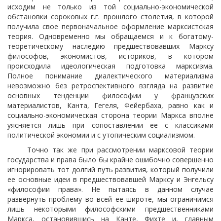
исходим не только из той социально-экономической
обстановки сороковых г.г. прошлого столетия, в которой
получила свое первоначальное оформление марксистская
теория. Одновременно мы обращаемся и к богатому-
теоретическому наследию предшествовавших Марксу
философов, экономистов, историков, в котором
происходила идеологическая подготовка марксизма.
Полное понимание диалектического материализма
невозможно без ретроспективного взгляда на развитие
основных тенденции философии у французских
материалистов, Канта, Гегеля, Фейербаха, равно как и
социально-экономическая сторона теории Маркса вполне
уясняется лишь при сопоставлении ее с классиками
политической экономии и с утопическим социализмом.
Точно так же при рассмотрении марксовой теории
государства и права было бы крайне ошибочно совершенно
игнорировать тот долгий путь развития, который получили
ее основные идеи в предшествовавшей Марксу и Энгельсу
«философии права». Не пытаясь в данном случае
развернуть проблему во всей ее широте, мы ограничимся
лишь некоторыми философскими предшественниками
Маркса, остановившись на Канте, Фихте и, главным