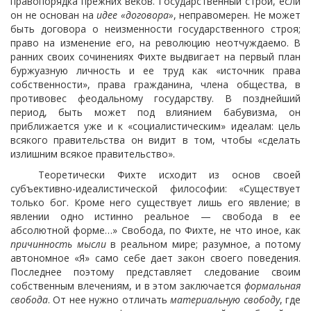
правопорядка прежних веков. Государственный строй, если
он не основан на
идее «договора»
, неправомерен. Не может
быть договора о неизменности государственного строя;
право на изменение его, на революцию неотчуждаемо. В
ранних своих сочинениях Фихте выдвигает на первый план
буржуазную личность и ее труд как «источник права
собственности», права гражданина, члена общества, в
противовес феодальному государству. В позднейший
период, быть может под влиянием бабувизма, он
приближается уже и к «социалистическим» идеалам: цель
всякого правительства он видит в том, чтобы «сделать
излишним всякое правительство».
Теоретически Фихте исходит из основ своей
субъективно-идеалистической философии: «Существует
только бог. Кроме него существует лишь его явление; в
явлении одно истинно реальное — свобода в ее
абсолютной форме…» Свобода, по Фихте, не что иное, как
причинность мысли
в реальном мире; разумное, а потому
автономное «Я»
само себе дает закон своего поведения.
Последнее поэтому представляет следование своим
собственным влечениям, и в этом заключается
формальная
свобода
. От нее нужно отличать
материальную свободу
, где