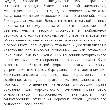
Будучи, согласно вышецитированному выражению
Энгельса, «гораздо более пропитанной идеологией»,
философия права, является, однако,
отражением того же
капиталистического развития
и его противоречий,
но на
более ранних ступенях
. Элементы «относительной истины»
содержатся поэтому в ее категориях в гораздо меньшей
степени, чем в теориях стоимости и прибавочной
стоимости классиков-экономистов. Но все же и здесь эти
объективные моменты неизбежно должны иметь место —
в особенности, если в других странах они уже появляются в
категориях политической экономики, — как отражение
неизбежно намечающихся общих тенденций исторического
развития. Философско-правовые понятия должны были
отразить в абстрактной форме не только классовые
устремления и интересы буржуазии, но и самое движение
капиталистического производства, характерные его
особенности, процесс разрушения им феодального строя.
Поэтому и отдельные категории философии права
сохраняют для марксистского понимания права свою
относительную историческую значимость как
односторонние отношения неразвившегося буржуазного
общественного целого.