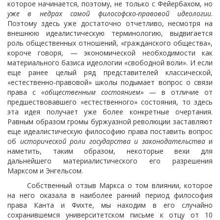
которое начинается, поэтому, не только с Фейербахом, но
уже в недрах самой философско-правовой идеологии
.
Поэтому здесь уже достаточно отчетливо, несмотря на
внешнюю идеалистическую терминологию, выдвигается
роль общественных отношений, «гражданского общества»,
короче говоря, — экономической необходимости как
материального базиса идеологии «свободной воли». И если
еще ранее целый ряд представителей классической,
«естественно-правовой» школы подымает вопрос о связи
права с
«общественным состоянием»
— в отличие от
предшествовавшего «естественного» состояния, то здесь
эта идея получает уже более конкретные очертания.
Равным образом громы буржуазной революции заставляют
еще идеалистическую философию права поставить вопрос
об
исторической роли государства и законодательства
и
наметить, таким образом, некоторые вехи для
дальнейшего материалистического его разрешения
Марксом и Энгельсом.
Собственный отзыв Маркса о том влиянии, которое
на него оказала в наиболее ранний период философия
права Канта и Фихте, мы находим в его случайно
сохранившемся университетском письме к отцу от 10