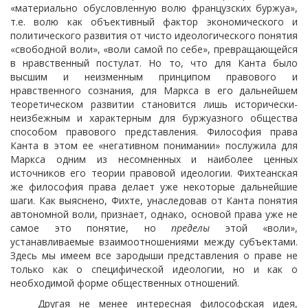
«материально обусловленную волю французских буржуа»,
т.е. волю как объективный фактор экономического и
политического развития от чисто идеологического понятия
«свободной воли», «воли самой по себе», превращающейся
в нравственный постулат. Но то, что для Канта было
высшим и неизменным принципом правового и
нравственного сознания, для Маркса в его дальнейшем
теоретическом развитии становится лишь исторически-
неизбежным и характерным для буржуазного общества
способом правового представления. Философия права
Канта в этом ее «негативном понимании» послужила для
Маркса одним из несомненных и наиболее ценных
источников его теории правовой идеологии. Фихтеанская
же философия права делает уже некоторые дальнейшие
шаги. Как выяснено, Фихте, унаследовав от Канта понятия
автономной воли, признает, однако, основой права уже не
самое это понятие, но
пределы
этой «воли»,
устанавливаемые взаимоотношениями между субъектами.
Здесь мы имеем все зародыши представления о праве не
только как о специфической идеологии, но и как о
необходимой форме общественных отношений.
Другая не менее интересная философская идея,