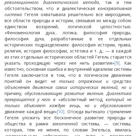
революционного диалектического метода
, так и тем
обстоятельством, что и диалектическая
консервативная
система
Гегеля охватывала решительно все мироздание,
все области природы и истории, связывая их между собою
единством воззрений, логической целостностью.
«Феноменология духа... логика, философия природы,
философия духа, разработанные в ее отдельных
исторических подразделениях: философия истории, права,
религия, история философии, эстетика и т. д.; — в каждой
из этих отдельных исторических областей Гегель старается
указать проходящую через нее нить развития»
. Как
[9]
известно, основная ошибка и внутренний идеализм системы
Гегеля заключается в том, что в логическом движении
понятий он видит
не только отражение и
средство
объяснения
движения самих исторических явлений, но и
причину
, обусловливающую развитие явления. Диалектика
превращается у него в «
абсолютный метод
, который не
только объясняет каждую вещь, но и обусловливает
движение каждой вещи»
. Отсюда вытекало стремление
[10]
Гегеля уложить все бесконечное развитие природы и
общества в рамки
законченной
системы, — системы,
которая, тем не менее, по словам Энгельса, явилась
«колоссальным
недоноском
» на пути к рождению