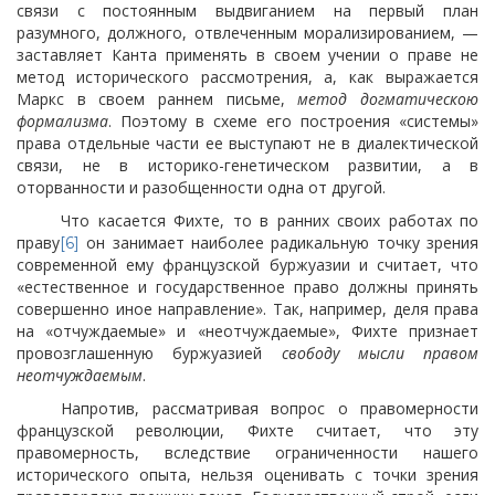
связи с постоянным выдвиганием на первый план
разумного, должного, отвлеченным морализированием, —
заставляет Канта применять в своем учении о праве не
метод исторического рассмотрения, а, как выражается
Маркс в своем раннем письме,
метод догматическою
формализма
. Поэтому в схеме его построения «системы»
права отдельные части ее выступают не в диалектической
связи, не в историко-генетическом развитии, а в
оторванности и разобщенности одна от другой.
Что касается Фихте, то в ранних своих работах по
праву
он занимает наиболее радикальную точку зрения
[6]
современной ему французской буржуазии и считает, что
«естественное и государственное право должны принять
совершенно иное направление». Так, например, деля права
на «отчуждаемые» и «неотчуждаемые», Фихте признает
провозглашенную буржуазией
свободу мысли правом
неотчуждаемым
.
Напротив, рассматривая вопрос о правомерности
французской революции, Фихте считает, что эту
правомерность, вследствие ограниченности нашего
исторического опыта, нельзя оценивать с точки зрения