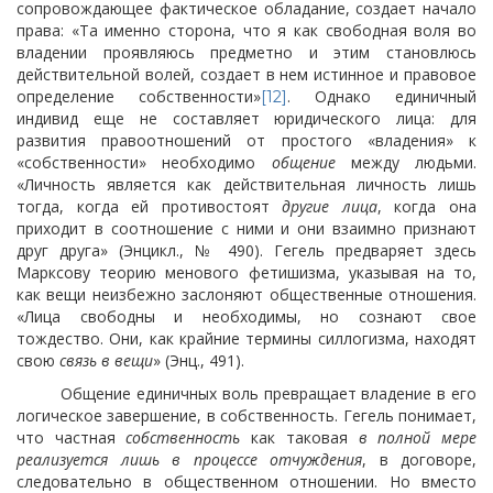
сопровождающее фактическое обладание, создает начало
права: «Та именно сторона, что я как свободная воля во
владении проявляюсь предметно и этим становлюсь
действительной волей, создает в нем истинное и правовое
определение собственности»
. Однако единичный
[12]
индивид еще не составляет юридического лица: для
развития правоотношений от простого «владения» к
«собственности» необходимо
общение
между людьми.
«Личность является как действительная личность лишь
тогда, когда ей противостоят
другие лица
, когда она
приходит в соотношение с ними и они взаимно признают
друг друга» (Энцикл., № 490). Гегель предваряет здесь
Марксову теорию менового фетишизма, указывая на то,
как вещи неизбежно заслоняют общественные отношения.
«Лица свободны и необходимы, но сознают свое
тождество. Они, как крайние термины силлогизма, находят
свою
связь в вещи
» (Энц., 491).
Общение единичных воль превращает владение в его
логическое завершение, в собственность. Гегель понимает,
что частная
собственность
как таковая
в полной мере
реализуется лишь в процессе отчуждения
, в договоре,
следовательно в общественном отношении. Но вместо