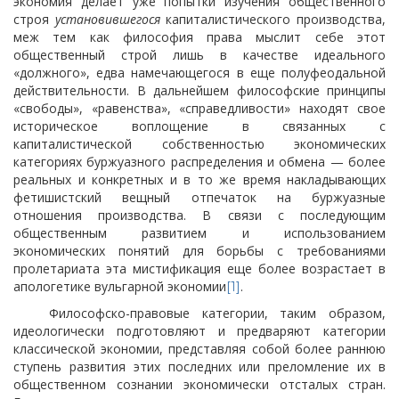
экономия делает уже попытки изучения общественного
строя
установившегося
капиталистического производства,
меж тем как философия права мыслит себе этот
общественный строй лишь в качестве идеального
«должного», едва намечающегося в еще полуфеодальной
действительности. В дальнейшем философские принципы
«свободы», «равенства», «справедливости» находят свое
историческое воплощение в связанных с
капиталистической собственностью экономических
категориях буржуазного распределения и обмена — более
реальных и конкретных и в то же время накладывающих
фетишистский вещный отпечаток на буржуазные
отношения производства. В связи с последующим
общественным развитием и использованием
экономических понятий для борьбы с требованиями
пролетариата эта мистификация еще более возрастает в
апологетике вульгарной экономии
.
[1]
Философско-правовые категории, таким образом,
идеологически подготовляют и предваряют категории
классической экономии, представляя собой более раннюю
ступень развития этих последних или преломление их в
общественном сознании экономически отсталых стран.