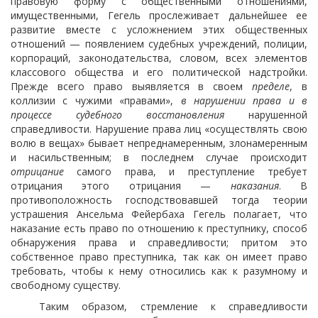
правовую форму с общественными отношениями,
имущественными, Гегель прослеживает дальнейшее ее
развитие вместе с усложнением этих общественных
отношений — появлением судебных учреждений, полиции,
корпораций, законодательства, словом, всех элементов
классового общества и его политической надстройки.
Прежде всего право выявляется в своем
пределе
, в
коллизии с чужими «правами»,
в нарушении права и в
процессе судебного восстановления
нарушенной
справедливости. Нарушение права лиц «осуществлять свою
волю в вещах» бывает непреднамеренным, злонамеренным
и насильственным; в последнем случае происходит
отрицание
самого права, и преступление требует
отрицания этого отрицания —
наказания
. В
противоположность господствовавшей тогда теории
устрашения Ансельма Фейербаха Гегель полагает, что
наказание есть право по отношению к преступнику, способ
обнаружения права и справедливости; притом это
собственное право преступника, так как он имеет право
требовать, чтобы к нему относились как к разумному и
свободному существу.
Таким образом, стремление к справедливости