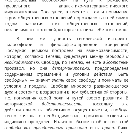
правильного, диалектико-материалистического
миропонимания. Последнее, а вместе с тем и понимание
строя общественных отношений порождалось в ней самим
ходом развития этих общественных отношений,
независимо от тех целей, которые ставила себе «система».
В чем же сущность гегелевской историко-
философской и философско-правовой концепции?
Последняя целиком построена на взаимозависимости,
которая, согласно Гегелю, существует между
свободой и
необходимостью
. Свобода, по Гегелю, не есть абсолютный
произвол, но она
детерминирована
, предопределена
содержанием стремлений и условии действия. Быть
свободным — значит
знать
свою
свободу и понимать ее
условия и пределы. Свобода мирового развивающегося
духа и состоит в возрастании в нем субъективной стороны,
т.е. понимания своей роли и путей своего развития. В
исторической
действительности
, поскольку эта
действительность объективно осуществляется, свобода
тесно связана с необходимостью, произвол отдельных
индивидов преодолен. Наличное бытие в обществе этой
свободы как преодоленного произвола
есть
право
. Лишь