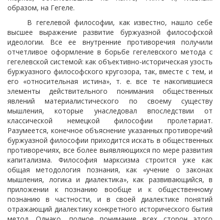
образом, на Гегеле.
В гегелевой философии, как известно, нашло себе
высшее выражение развитие буржуазной философской
идеологии. Все ее внутренние противоречия получили
отчетливое оформление в борьбе гегелевского метода с
гегелевской системой: как объективно-историческая узость
буржуазного философского кругозора, так, вместе с тем, и
его «относительная истина», т. е. все те накопившиеся
элементы действительного понимания общественных
явлений материалистического по своему существу
мышления, которые унаследовал впоследствии от
классической немецкой философии пролетариат.
Разумеется, конечное объяснение указанных противоречий
буржуазной философии приходится искать в общественных
противоречиях, все более выявляющихся по мере развития
капитализма. Философия
марксизма строится уже как
общая методология познания, как «учение о законах
мышления, логика и диалектика», как развивающийся, в
приложении к познанию вообще и к общественному
познанию в частности, и в своей диалектике понятий
отражающий диалектику конкретного исторического бытия
метод. Однако, полное понимание всех сторон этого