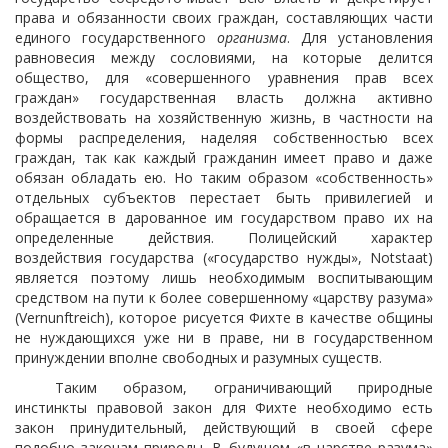
права и обязанности своих граждан, составляющих части
единого государственного
организма
. Для установления
равновесия между сословиями, на которые делится
общество, для «совершенного уравнения прав всех
граждан» государственная власть должна активно
воздействовать на хозяйственную жизнь, в частности на
формы распределения, наделяя собственностью всех
граждан, так как каждый гражданин имеет право и даже
обязан обладать ею. Но таким образом «собственность»
отдельных субъектов перестает быть привилегией и
обращается в дарованное им государством право их на
определенные действия. Полицейский характер
воздействия государства («государство нужды», Notstaat)
является поэтому лишь необходимым воспитывающим
средством на пути к более совершенному «царству разума»
(Vernunftreich), которое рисуется Фихте в качестве общины
не нуждающихся уже ни в праве, ни в государственном
принуждении вполне свободных и разумных существ.
Таким образом, ограничивающий природные
инстинкты правовой закон для Фихте необходимо есть
закон принудительный, действующий в своей сфере
подобно законам природы. В будущем «в царстве разума»