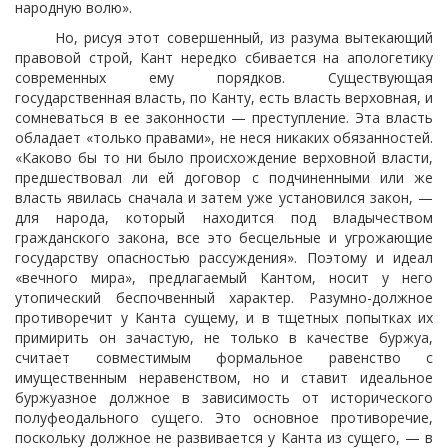
народную волю».
Но, рисуя этот совершенный, из разума вытекающий
правовой строй, Кант нередко сбивается на апологетику
современных ему порядков. Существующая
государственная власть, по Канту, есть власть верховная, и
сомневаться в ее законности — преступление. Эта власть
обладает «только правами», не неся никаких обязанностей.
«Каково бы то ни было происхождение верховной власти,
предшествовал ли ей договор с подчиненными или же
власть явилась сначала и затем уже установился закон, —
для народа, который находится под владычеством
гражданского закона, все это бесцельные и угрожающие
государству опасностью рассуждения». Поэтому и идеал
«вечного мира», предлагаемый Кантом, носит у него
утопический беспочвенный
характер. Разумно-должное
противоречит у Канта сущему, и в тщетных попытках их
примирить он зачастую, не только в качестве буржуа,
считает совместимым формальное равенство с
имущественным неравенством, но и ставит идеальное
буржуазное должное в зависимость от исторического
полуфеодального сущего. Это основное противоречие,
поскольку должное не развивается у Канта из сущего, — в