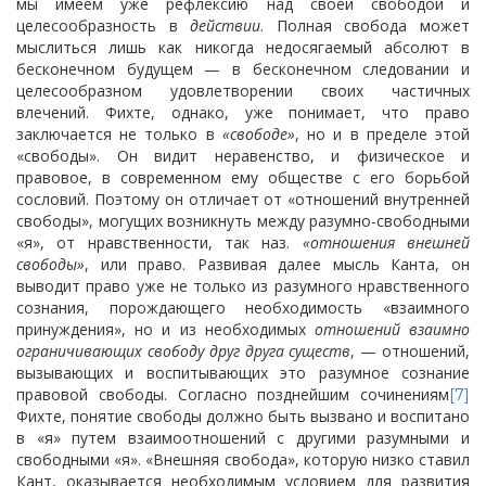
мы имеем уже рефлексию над своей свободой и
целесообразность в
действии
. Полная свобода может
мыслиться лишь как никогда недосягаемый абсолют в
бесконечном будущем — в бесконечном следовании и
целесообразном удовлетворении своих частичных
влечений. Фихте, однако, уже понимает, что право
заключается не только в
«свободе»
, но и в пределе этой
«свободы». Он видит неравенство, и физическое и
правовое, в современном ему обществе с его борьбой
сословий. Поэтому он отличает от «отношений внутренней
свободы», могущих возникнуть между разумно-свободными
«я», от нравственности, так наз.
«отношения внешней
свободы»
, или право. Развивая далее мысль Канта, он
выводит право уже не только из разумного нравственного
сознания, порождающего необходимость «взаимного
принуждения», но и из необходимых
отношений взаимно
ограничивающих свободу друг друга существ
, — отношений,
вызывающих и воспитывающих это разумное сознание
правовой свободы. Согласно позднейшим сочинениям
[7]
Фихте, понятие свободы должно быть вызвано и воспитано
в «я» путем взаимоотношений с другими разумными и
свободными «я». «Внешняя свобода», которую низко ставил
Кант, оказывается необходимым условием для развития