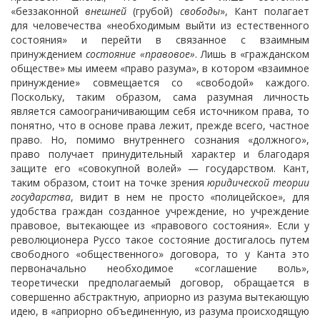
«беззаконной
внешней
(грубой)
свободы
», Кант полагает
для человечества «необходимым выйти из естественного
состояния» и перейти в связанное с взаимным
принуждением
состояние «правовое»
. Лишь в «гражданском
обществе» мы имеем «право разума», в котором «взаимное
принуждение» совмещается со «свободой» каждого.
Поскольку, таким образом, сама разумная личность
является самоограничивающим себя источником права, то
понятно, что в основе права лежит, прежде всего, частное
право. Но, помимо внутреннего сознания «должного»,
право получает принудительный характер и благодаря
защите его «совокупной волей» — государством. Кант,
таким образом, стоит на точке зрения
юридической теории
государства
, видит в нем не просто «полицейское», для
удобства граждан созданное учреждение, но учреждение
правовое, вытекающее из «правового состояния». Если у
революционера Руссо такое состояние достигалось путем
свободного «общественного» договора, то у Канта это
первоначально необходимое «соглашение воль»,
теоретически предполагаемый договор, обращается в
совершенно абстрактную, априорно из разума вытекающую
идею, в «априорно объединенную, из разума происходящую