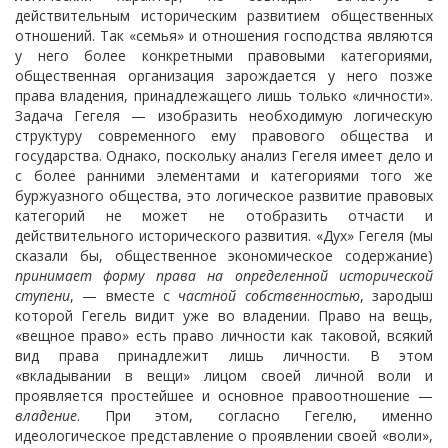
действительным историческим развитием общественных
отношений. Так «семья» и отношения господства являются
у него более конкретными правовыми категориями,
общественная организация зарождается у него позже
права владения, принадлежащего лишь только «личности».
Задача Гегеля — изобразить необходимую логическую
структуру современного ему правового общества и
государства. Однако, поскольку анализ Гегеля имеет дело и
с более ранними элементами и категориями того же
буржуазного общества, это логическое развитие правовых
категорий не может не отобразить отчасти и
действительного исторического развития. «Дух» Гегеля (мы
сказали бы, общественное экономическое содержание)
принимает форму права на определенной исторической
ступени
, — вместе с
частной собственностью
, зародыш
которой Гегель видит уже во владении. Право на вещь,
«вещное право» есть право личности как таковой, всякий
вид права принадлежит лишь личности. В этом
«вкладывании в вещи» лицом своей личной воли и
проявляется простейшее и основное правоотношение —
владение
. При этом, согласно Гегелю, именно
идеологическое представление о проявлении своей «воли»,