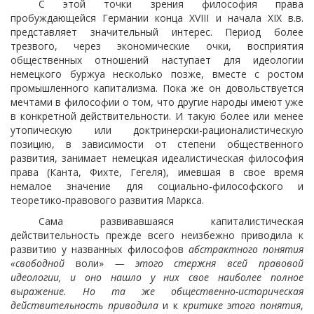
С этой точки зрения философия права
пробуждающейся Германии конца XVIII и начала XIX в.в.
представляет значительный интерес. Период более
трезвого, через экономические очки, восприятия
общественных отношений
наступает для идеологии
немецкого буржуа несколько позже, вместе с ростом
промышленного капитализма. Пока же он довольствуется
мечтами в философии о том, что другие народы имеют уже
в конкретной действительности. И такую более или менее
утопическую или доктринерски-рационалистическую
позицию, в зависимости от степени общественного
развития, занимает немецкая идеалистическая философия
права (Канта, Фихте, Гегеля), имевшая в свое время
немалое значение для социально-философского и
теоретико-правового развития Маркса.
Сама развивавшаяся капиталистическая
действительность прежде всего неизбежно приводила к
развитию у названных философов
абстрактного понятия
«свободной
воли»
— этого стержня всей правовой
идеологии, и оно нашло у них свое наиболее полное
выражение. Но та же общественно-историческая
действительность приводила
и к
критике этого понятия
,