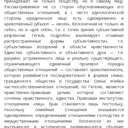
принадлежит не только обществу, но и самому лицу.
Рассматриваемое не со сторон обусловливающих его
общественных отношений, а с чисто идеологической
стороны юридическое
лицо есть одновременно и
нравственный субъект
— «воля», бесконечная не только «в
себе», но и «для себя», т.е. с точки зрения субъективной
рефлексии. Гегель подробно анализирует «главные
распространенные формы субъективности», т.е.
субъективных воззрений в области нравственности.
Единство субъективного и объективного духа — т.е.
разумно устремленного лица и реально существующего,
ограничивающего единичный произвол порядка
общественных отношений — составляет
нравственность
,
которая развивается последовательно в формах семьи,
гражданского общества и государства.
Семья
, ячейка
частнособственнических отношений, по Гегелю, является
нравственно-правовым целым, которое составляют
сочлены нравственного, единства. Правовым институтом,
отношением «лиц», брак становится лишь постольку,
поскольку семейные отношения оказываются
одновременно определенными отношениями господства и
имущественными отношениями. Логическое из них
вытекающее и исторически развивающееся общение