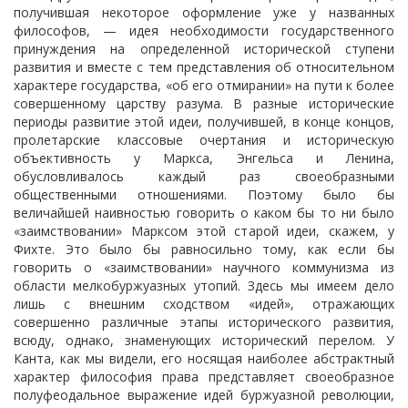
получившая некоторое оформление уже у названных
философов, — идея необходимости государственного
принуждения на определенной исторической ступени
развития и вместе с тем представления об относительном
характере государства, «об его отмирании» на пути к более
совершенному царству разума. В разные исторические
периоды развитие этой идеи, получившей, в конце концов,
пролетарские классовые очертания и историческую
объективность у Маркса, Энгельса и Ленина,
обусловливалось каждый раз своеобразными
общественными отношениями. Поэтому было бы
величайшей наивностью говорить о каком бы то ни было
«заимствовании» Марксом этой старой идеи, скажем, у
Фихте. Это было бы равносильно тому, как если бы
говорить о «заимствовании» научного коммунизма из
области мелкобуржуазных утопий. Здесь мы имеем дело
лишь с внешним сходством «идей», отражающих
совершенно различные этапы исторического развития,
всюду, однако, знаменующих исторический перелом. У
Канта, как мы видели, его носящая наиболее абстрактный
характер философия права представляет своеобразное
полуфеодальное выражение идей буржуазной революции,