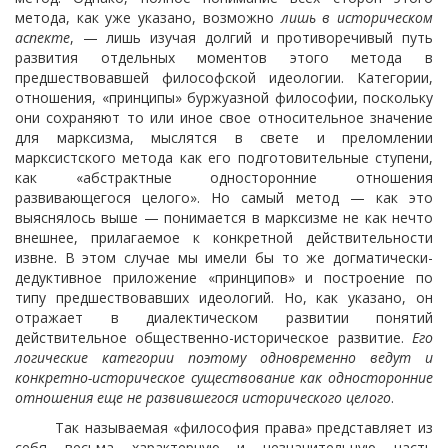
метода, как уже указано, возможно
лишь в историческом
аспекте
, — лишь изучая долгий и противоречивый путь
развития отдельных моментов этого метода в
предшествовавшей философской идеологии. Категории,
отношения, «принципы» буржуазной философии, поскольку
они сохраняют то или иное свое относительное значение
для марксизма, мыслятся в свете и преломлении
марксистского метода как его подготовительные ступени,
как «абстрактные односторонние отношения
развивающегося целого». Но самый метод — как это
выяснялось выше — понимается в марксизме не как нечто
внешнее, прилагаемое к конкретной действительности
извне. В этом случае мы имели бы то же догматически-
дедуктивное приложение «принципов» и построение по
типу предшествовавших идеологий. Но, как указано, он
отражает в диалектическом развитии понятий
действительное общественно-историческое развитие.
Его
логические категории поэтому одновременно ведут и
конкретно-историческое существование как односторонние
отношения еще не развившегося исторического целого
.
Так называемая «философия права» представляет из
себя весьма характерную и незначительную часть