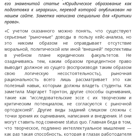
его знаменитой статье «Юридическое образование как
подготовка к иерархии», перевод которой опубликован на
нашем сайте. Заметка написана специально для «Критики
права».
«С учетом сказанного можно понять, что существуют
серьезные “рыночные” доводы в пользу кейс-анализа, но
это никоим образом не оправдывает отсутствие
моральной, политической или иной “внешней” перспективы
в учебном плане юридических факультетов. Не
озадачиваясь тем, каким образом прецедентное право
выводит должное из сущего (воспроизводя таким образом
свою логическую несостоятельность), рыночная
рациональность всего лишь рассматривает это как
полезный навык, которым должны владеть студенты. Как
заметила Маргарет Торнтон, другие способы оценивания,
такие как “исследовательские эссе с их творческим и
критическим потенциалом, не согласуются с рыночной
ортодоксией”. Другие виды заданий слишком сложны с
точки зрения их оценивания, написания и внедрения. И они
могут ставить под сомнение status quo. Главная беда в том,
что творческое, подлинно интеллектуальное мышление —
как раз такая способность, которая в глазах работодателя