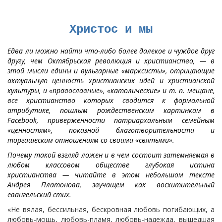
Христос и мы
Едва ли можно найти что-либо более далекое и чуждое друг
другу, чем Октябрьская революция и христианство, — в
этой мысли едины и вульгарные «марксисты», отрицающие
актуальную ценность христианских идей и христианской
культуры, и «православные», «католические» и т. п. мещане,
все христианство которых сводится к формальной
атрибутике, пошлым рождественским картинкам в
Facebook, приверженности патриархальным семейным
«ценностям», показной благотворительности и
торгашеским отношениям со своими «святыми».
Почему такой взгляд ложен и в чем состоит затемняемая в
любом классовом обществе глубокая истина
христианства — читайте в этом небольшом тексте
Андрея Платонова, звучащем как восхитительный
евангельский стих.
«Не вялая, бессильная, бескровная любовь погибающих, а
любовь-мощь, любовь-пламя, любовь-надежда, вышедшая