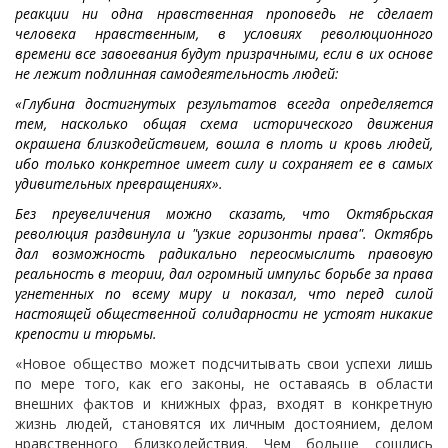
реакции ни одна нравственная проповедь не сделает
человека нравственным, в условиях революционного
времени все завоевания будут призрачными, если в их основе
не лежит подлинная самодеятельность людей:
«Глубина достигнутых результатов всегда определяется
тем, насколько общая схема исторического движения
окрашена близкодействием, вошла в плоть и кровь людей,
ибо только конкретное имеет силу и сохраняет ее в самых
удивительных превращениях».
Без преувеличения можно сказать, что Октябрьская
революция раздвинула и "узкие горизонты права". Октябрь
дал возможность радикально переосмыслить правовую
реальность в теории, дал огромный импульс борьбе за права
угнетенных по всему миру и показал, что перед силой
настоящей общественной солидарности не устоят никакие
крепости и тюрьмы.
«Новое общество может подсчитывать свои успехи лишь
по мере того, как его законы, не оставаясь в области
внешних фактов и книжных фраз, входят в конкретную
жизнь людей, становятся их личным достоянием, делом
нравственного близкодействия. Чем больше сошлись