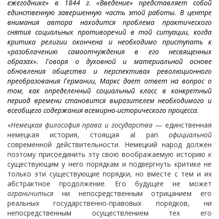
ежегоднике» в 1844 г. «Введение» представляет собой
единственную завершенную часть этой работы. В центре
внимания автора находится проблема практического
снятия социальных противоречий в той ситуации, когда
критика религии окончена и необходимо приступать к
«разоблачению самоотчуждения в его несвященных
образах». Говоря о духовной и материальной основе
обновления общества и перспективах революционного
преобразования Германии, Маркс дает ответ на вопрос о
том, как определенный социальный класс в конкретный
период времени становится выразителем необходимого и
всеобщего содержания всемирно-исторического процесса.
«
Немецкая философия права и государства
— единственная
немецкая история, стоящая al pari
официальной
современной действительности. Немецкий народ должен
поэтому присоединить эту свою воображаемую историю к
существующим у него порядкам и подвергнуть критике не
только эти существующие порядки, но вместе с тем и их
абстрактное продолжение. Его будущее не может
ограничиться
ни непосредственным отрицанием его
реальных государственно-правовых порядков, ни
непосредственным осуществлением тех его