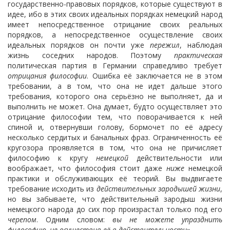
государственно-правовых порядков, которые существуют в
идее, ибо в этих своих идеальных порядках немецкий народ
имеет непосредственное отрицание своих реальных
порядков, а непосредственное осуществление своих
идеальных порядков он почти уже
пережил
, наблюдая
жизнь соседних народов. Поэтому
практическая
политическая партия в Германии справедливо требует
отрицания философии
. Ошибка её заключается не в этом
требовании, а в том, что она не идет дальше этого
требования, которого она серьёзно не выполняет, да и
выполнить не может. Она думает, будто осуществляет это
отрицание философии тем, что поворачивается к ней
спиной и, отвернувши голову, бормочет по её адресу
несколько сердитых и банальных фраз. Ограниченность её
кругозора проявляется в том, что она не причисляет
философию к кругу
немецкой
действительности или
воображает, что философия стоит даже
ниже
немецкой
практики и обслуживающих её теорий. Вы выдвигаете
требование исходить из
действительных зародышей жизни
,
но вы забываете, что действительный зародыш жизни
немецкого народа до сих пор произрастал только под его
черепом
. Одним словом:
вы не можете упразднить
философию, не осуществив её в действительности
».