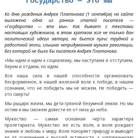
Государство — это мы
Ко дню рождения Андрея Платонова (1 сентября) на сайте
выложена одна из ранних статей писателя —
«Государство — это мы». Как бывает с текстами
настоящих художников, в этом кратком эссе не только дан
политический идеал автора, но бьется пульс трудной и
радостной эпохи, слышна непридуманная музыка революции,
без которой не было бы писателя Андрея Платонова.
«Мы идем и идем к социализму, мы наступаем и отступаем,
берем и отдаем, но идем.
Вся наша сила в нашей способности организовать
бесформенное, в нашей железной воле к победе, в нашем
сознании, что не победить мы не можем. Не победить —
это смерть!
Мы рыцари жизни, мы дети грязной безумной земли. Но мы
хотим и мы сможем довести ее от низа до неба.
Мужество — самая основная черта характера
пролетариата. Мужество же есть воля, а воля рождает
знание и любовь к миру. Воля покоряет природу и выводит
ее из оцепенения к высшей активности, к напряженному