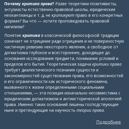
Почему
критика права
?
Разве теоретики-позитивисты,
энтузиасты естественно-правовой школы, юридические
неокантианцы и т. д. не
критикуют
право в его конкретных
формах? Вы что — хотите проповедовать правовой
нигилизм?
Понятие
критика
в классической философской традиции
означает не отрицание ради отрицания и не поверхностную
частичную ревизию некоторого явления, а свободное от
догматизма глубокое и всестороннее, доходящее до
основания исследование предмета, понимание условий и
пределов его бытия. Теоретическая задача
критики права
требует диалектического познания сущности и
закономерностей существования права, его возможностей
и его ограниченности как исторического феномена,
вызванного к жизни определенными социальными
отношениями, — эта позиция изначально несовместима с
юридическим догматизмом и антиисторической апологией
права. Именно таких оснований лишены господствующие
ныне и претендующие на научность
теории права.
Подробнее