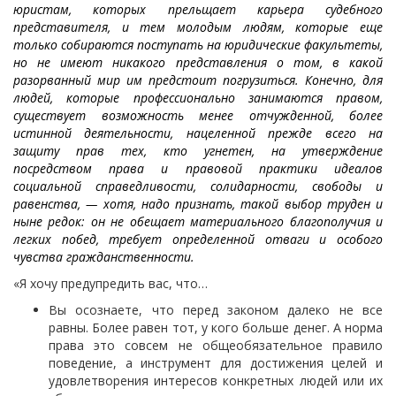
юристам, которых прельщает карьера судебного
представителя, и тем молодым людям, которые еще
только собираются поступать на юридические факультеты,
но не имеют никакого представления о том, в какой
разорванный мир им предстоит погрузиться. Конечно, для
людей, которые профессионально занимаются правом,
существует возможность менее отчужденной, более
истинной деятельности, нацеленной прежде всего на
защиту прав тех, кто угнетен, на утверждение
посредством права и правовой практики идеалов
социальной справедливости, солидарности, свободы и
равенства, — хотя, надо признать, такой выбор труден и
ныне редок: он не обещает материального благополучия и
легких побед, требует определенной отваги и особого
чувства гражданственности.
«Я хочу предупредить вас, что…
Вы осознаете, что перед законом далеко не все
равны. Более равен тот, у кого больше денег. А норма
права это совсем не общеобязательное правило
поведение, а инструмент для достижения целей и
удовлетворения интересов конкретных людей или их