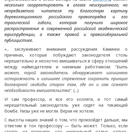
несколько скорректировать в глазах неискушенного, но
непредвзятого читателя ту благостную картину
дореволюционного российского правопорядка и его
трагической гибели, которая получила широкое
распространение в современной российской академической
юриспруденции, а также правой и праволиберальной
публицистике.
«... заслуживают внимания рассуждения Каминки о
причинах, которые побуждают законодателя столь
нерешительно и неохотно вмешиваться в сферу отношений
между наймодателем и наемным работником: “
Быть
может, порой законодатель обнаруживает излишнюю
осторожность и излишнее стремление сохранить принцип
договорной свободы сторон там, где он и сам сознает
необходимость вмешательства
”. (...)
И сам профессор, и все его коллеги, и тот самый
нерешительный законодатель уже сидят на тикающей
бомбе. Низы уже не могли. Верхи не хотели.
С высоты наших знаний о том, что произойдет дальше, мы
ответим в тон профессору — быть может. Только, если
стоять на позициях, что нормальный отдых, отпуск,