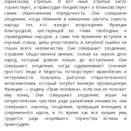
парижскому отребью. И вот ныне отребье нагло
торжествует, а правосудие бездействует и безмолвствует
самая обыкновенная порядочность. Они совершили
злодеяние, когда обвинили в намерении смутить совесть
народа тех, кто жаждет возрождения Франции
благородной, шествующей во главе свободных и
справедливых народов, а сами тем временем вступили в
гнусный сговор, дабы упорствовать в пагубной ошибке на
глазах всего человечества. Они совершают злодеяние,
отравляя общественное мнение, толкая на черное дело
народ, который довели ложью до исступления. Они
совершают злодеяние, когда одурманивают сознание
простого люда и бедноты, потворствуют мракобесию и
нетерпимости, пользуясь разгулом отвратительного
антисемитизма, который погубит великую просвещенную
Францию — родину «Прав человека», если она не положит
ему конец. Они совершают злодеяние, играя на
патриотических чувствах ради разжигания ненависти, они
совершают, наконец, злодеяние, превращая военщину в
современного идола, в то время как все лучшие умы
трудятся ради скорейшего торжества истины и
правосудия».