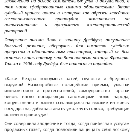
заключению на основе сомнительных улик и документов, в
том числе сфабрикованных самими обвинителями. Этот
судебный процесс вошел в историю как образец келейного
сословно-классового правосудия, замешанного на
антисемитизме и прикрытого лжепатриотической
риторикой.
Открытое письмо Золя в защиту Дрейфуса, получившее
большой резонанс, обернулось для писателя судебным
процессом и обвинительным приговором, который не был
исполнен лишь потому, что Золя вовремя покинул Францию.
Только в 1906 году Дрейфус был полностью оправдан.
«Какая бездна полоумных затей, глупости и бредовых
выдумок! Низкопробные полицейские приемы, ухватки
инквизиторов и притеснителей, самоуправство горстки
чинов, нагло попирающих сапожищами волю народа,
кощунственно и лживо ссылающихся на высшие интересы
государства, дабы заставить умолкнуть голоса, требующие
истины и правосудия!
Они совершили злодеяние и тогда, когда прибегли к услугам
продажных газет, когда позволили защищать себя всякому