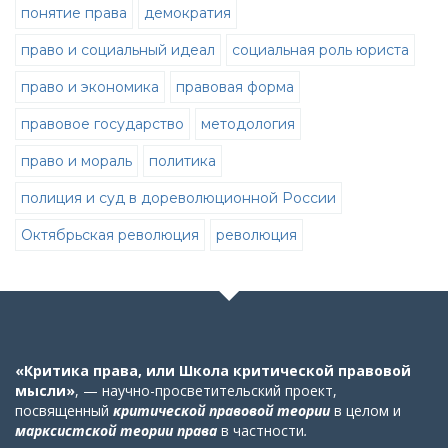
понятие права
демократия
право и социальный идеал
социальная роль юриста
право и экономика
правовая форма
правовое государство
методология
право и мораль
политика
полиция и суд в дореволюционной России
Октябрьская революция
революция
«Критика права, или Школа критической правовой
мысли»
, — научно-просветительский проект,
посвященный
критической правовой теории
в целом
и
марксистской теории права
в частности
.