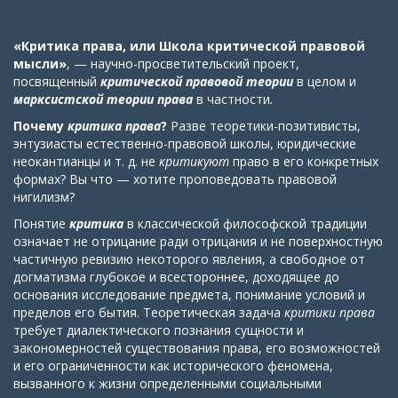
«Критика права, или Школа критической правовой
мысли»
, — научно-просветительский проект,
посвященный
критической правовой теории
в целом
и
марксистской теории права
в частности
.
Почему
критика права
?
Разве теоретики-позитивисты,
энтузиасты естественно-правовой школы, юридические
неокантианцы и т. д. не
критикуют
право в его конкретных
формах? Вы что — хотите проповедовать правовой
нигилизм?
Понятие
критика
в классической философской традиции
означает не отрицание ради отрицания и не поверхностную
частичную ревизию некоторого явления, а свободное от
догматизма глубокое и всестороннее, доходящее до
основания исследование предмета, понимание условий и
пределов его бытия. Теоретическая задача
критики права
требует диалектического познания сущности и
закономерностей существования права, его возможностей
и его ограниченности как исторического феномена,
вызванного к жизни определенными социальными