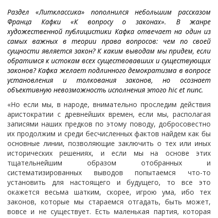
Раздел «Литклассика» пополнился небольшим рассказом
Франца Кафки «К вопросу о законах». В жанре
художественной публицистики Кафка отвечает на один из
самых важных в теории права вопросов: чем по своей
сущности является закон? К каким выводам мы придем, если
обратимся к истокам всех существовавших и существующих
законов? Кафка желает подлинного демократизма в вопросе
установления и толкования законов, но осознает
объективную невозможность исполнения этого hic et nunc.
«Но если мы, в народе, внимательно проследим действия
аристократии с древнейших времен, если мы, располагая
записями наших предков по этому поводу, добросовестно
их продолжим и среди бесчисленных фактов найдем как бы
основные линии, позволяющие заключить о тех или иных
исторических решениях, и если мы на основе этих
тщательнейшим образом отобранных и
систематизированных выводов попытаемся что-то
установить для настоящего и будущего, то все это
окажется весьма шатким, скорее, игрою ума, ибо тех
законов, которые мы стараемся отгадать, быть может,
вовсе и не существует. Есть маленькая партия, которая