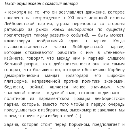
Текст опубликован с согласия автора.
«Несмотря на то, что он возглавляет движение, которое
нацелено на возрождение в XXI веке истинной основы
Лейбористской партии, угроза переворота со стороны
ратующих за рынок
новых лейбористов
по существу
препятствует такому развитию событий, — быть может,
иллюстрируя необратимый сдвиг в партии. Когда
высокопоставленные члены Лейбористской партии,
которые отказываются работать с ним в «теневом»
кабинете, говорят, что между ним и партией слишком
большой разрыв, то в действительности они тем самым
говорят, что большинство, которое обеспечило Корбину
демократический мандат (благодаря его широкой
платформе, направленной против политики экономии,
бедности, войны), является менее значимым, чем
чванливый эгоизм — в духе «Я знаю, что хорошо для вас» —
политиков из парламентской фракции лейбористской
партии, которые, вместо того чтобы в первую очередь
прислушиваться к избирателям, высокомерно заявляют: мы
знаем, что лучше для избирателей. (…)
Задача, которая стоит перед Корбином, предполагает и