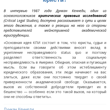
юристы?
В интервью 1987 года Дункан Кеннеди, один из
основоположников
критических правовых исследований
(Critical Legal Studies), доступно рассказывает о сути и целях
этого движения, а также о реакции на него со стороны
представителей мейнстримной академической
юриспруденции.
«Основная идея КПИ состоит в том, что юристы, судьи и
преподаватели своими действиями вносят вклад в
укрепление несправедливого status quo и поэтому
разделяют ответственность за социальную
несправедливость в Америке. Обидная, опасная и пугающая
мысль. Если вы говорите об этом истеблишменту
юридического образования, эти люди начинают на вас
злиться, даже если они постоянно твердят о своей
приверженности академической свободе. Оказывается,
вызов их собственной добродетели приводит их в
бешенство — особенно если это такой вызов, на который
они не способны ответить».
Дункан Кеннеди