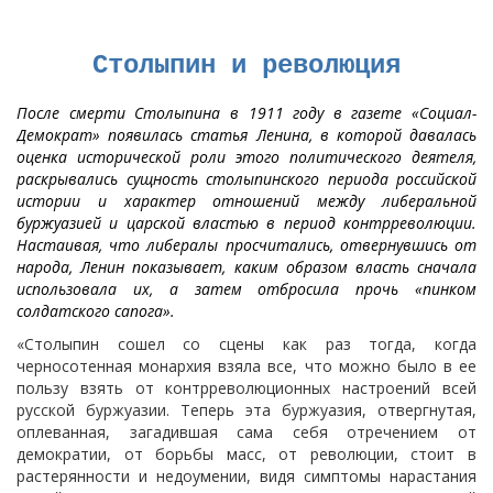
Столыпин и революция
После смерти Столыпина в 1911 году в газете «Социал-
Демократ» появилась статья Ленина, в которой давалась
оценка исторической роли этого политического деятеля,
раскрывались сущность столыпинского периода российской
истории и характер отношений между либеральной
буржуазией и царской властью в период контрреволюции.
Настаивая, что либералы просчитались, отвернувшись от
народа, Ленин показывает, каким образом власть сначала
использовала их, а затем отбросила прочь «пинком
солдатского сапога».
«Столыпин сошел со сцены как раз тогда, когда
черносотенная монархия взяла все, что можно было в ее
пользу взять от контрреволюционных настроений всей
русской буржуазии. Теперь эта буржуазия, отвергнутая,
оплеванная, загадившая сама себя отречением от
демократии, от борьбы масс, от революции, стоит в
растерянности и недоумении, видя симптомы нарастания