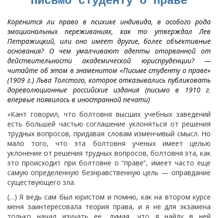
Письмо студенту о праве
Коренится ли право в психике индивида, в особого рода
эмоциональных переживаниях, как то утверждал Лев
Петражицкий, или оно имеет другие, более объективные
основания? О чем умалчивают адепты оторванной от
действительности академической юриспруденции? —
читайте об этом в знаменитом «Письме студенту о праве»
(1909 г.) Льва Толстого, которое отказывались публиковать
дореволюционные российские издания (письмо в 1910 г.
впервые появилось в иностранной печати)
«Кант говорил, что болтовня высших учебных заведений
есть большей частью соглашение уклоняться от решения
трудных вопросов, придавая словам изменчивый смысл. Но
мало того, что эта болтовня ученых имеет целью
уклонение от решения трудных вопросов, болтовня эта, как
это происходит при болтовне о “праве”, имеет часто еще
самую определенную безнравственную цель — оправдание
существующего зла.
(…) Я ведь сам был юристом и помню, как на втором курсе
меня заинтересовала теория права, и я не для экзамена
только начал изучать ее, думая, что я найду в ней