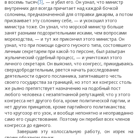
в восемь тысяч
, — и убил его. Он узнал, что министр
[3]
внутренних дел всегда причитает над каждой бочкой
солонины, предназначенной для отправки дикарям, а потом
присваивает эту солонину себе, — и укокошил этого
министра тоже. Он узнал, что морской министр больше
занят разными подозрительными исками, чем вопросами
мореходства, — и тут же прикончил этого министра. Он
узнал, что при помощи одного гнусного
типа, состоявшего
личным секретарем при какой-то персоне, был разыгран
жульнический судебный процесс, — и уничтожил этого
личного секретаря. Он выяснил, что конгресс, прикидываясь
сверхдобродетельным, рвется начать расследование
деятельности одного посланника, запятнавшего честь
своего государства за границей, но этот же конгресс столь
же рьяно препятствует назначению на подобный пост
любого человека с незапятнанной репутацией; что у этого
конгресса нет другого бога, кроме политической партии, и
нет других принципов, кроме партийного политиканства;
что кругозор его узок, и вообще непонятно и неоправданно
само его существование. Поэтому он перебил всех членов
конгресса до единого.
Завершив эту колоссальную работу, он изрек на
своем образном языке: