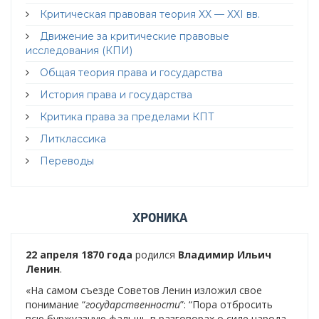
Критическая правовая теория XX — XXI вв.
Движение за критические правовые
исследования (КПИ)
Общая теория права и государства
История права и государства
Критика права за пределами КПТ
Литклассика
Переводы
ХРОНИКА
22 апреля 1870 года
родился
Владимир Ильич
Ленин
.
«На самом съезде Советов Ленин изложил свое
понимание “
государственности
”: “Пора отбросить
всю буржуазную фальшь в разговорах о силе народа.