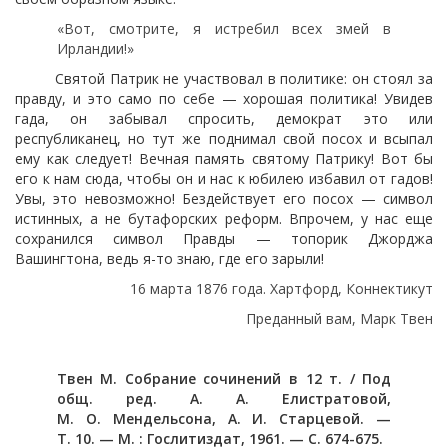
«Вот, смотрите, я истребил всех змей в
Ирландии!»
Святой Патрик не участвовал в политике: он стоял за
правду, и это само по себе — хорошая политика! Увидев
гада, он забывал спросить, демократ это или
республиканец, но тут же поднимал свой посох и всыпал
ему как следует! Вечная память святому Патрику! Вот бы
его к нам сюда, чтобы он и нас к юбилею избавил от гадов!
Увы, это невозможно! Бездействует его посох — символ
истинных, а не бутафорских реформ. Впрочем, у нас еще
сохранился символ Правды — топорик Джорджа
Вашингтона, ведь я-то знаю, где его зарыли!
16 марта 1876 года. Хартфорд, Коннектикут
Преданный вам, Марк Твен
Твен М. Собрание сочинений в 12 т. / Под
общ. ред. А. А. Елистратовой,
М. О. Мендельсона, А. И. Старцевой. —
Т. 10. — М. : Гослитиздат, 1961. — С. 674-675.