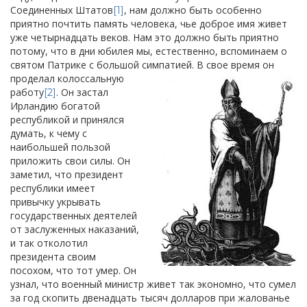
Соединенных Штатов
, нам должно быть особенно
[1]
приятно почтить память человека, чье доброе имя живет
уже четырнадцать веков. Нам это должно быть приятно
потому, что в дни юбилея мы, естественно, вспоминаем о
святом Патрике с большой симпатией.
В свое время он
проделал колоссальную
работу
. Он застал
[2]
Ирландию богатой
республикой и принялся
думать, к чему с
наибольшей пользой
приложить свои силы. Он
заметил, что президент
республики имеет
привычку укрывать
государственных деятелей
от заслуженных наказаний,
и так отколотил
президента своим
посохом, что тот умер. Он
узнал, что военный министр живет так экономно, что сумел
за год скопить двенадцать тысяч долларов при жалованье