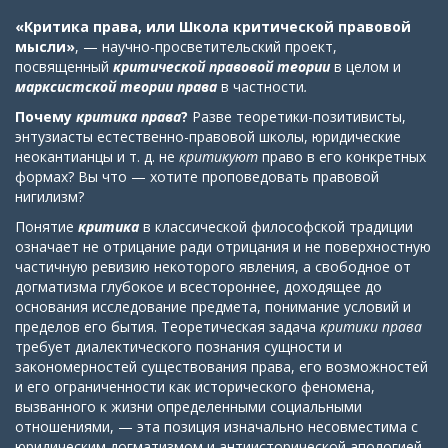
«Критика права, или Школа критической правовой
мысли»
, — научно-просветительский проект,
посвященный
критической правовой теории
в целом
и
марксистской теории права
в частности
.
Почему
критика права
?
Разве теоретики-позитивисты,
энтузиасты естественно-правовой школы, юридические
неокантианцы и т. д. не
критикуют
право в его конкретных
формах? Вы что — хотите проповедовать правовой
нигилизм?
Понятие
критика
в классической философской традиции
означает не отрицание ради отрицания и не поверхностную
частичную ревизию некоторого явления, а свободное от
догматизма глубокое и всестороннее, доходящее до
основания исследование предмета, понимание условий и
пределов его бытия. Теоретическая задача
критики права
требует диалектического познания сущности и
закономерностей существования права, его возможностей
и его ограниченности как исторического феномена,
вызванного к жизни определенными социальными
отношениями, — эта позиция изначально несовместима с
юридическим догматизмом и антиисторической апологией