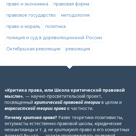
право и экономика
правовая форма
правовое государство
методология
право и мораль
политика
полиция и суд в дореволюционной России
Октябрьская революция
революция
«Критика права, или Школа критической правовой
мысли»
, — научно-просветительский проект,
посвященный
критической правовой теории
в целом
и
марксистской теории права
в частности
.
Почему
критика права
?
Разве теоретики-позитивисты,
энтузиасты естественно-правовой школы, юридические
неокантианцы и т. д. не
критикуют
право в его конкретных
формах? Вы что — хотите проповедовать правовой