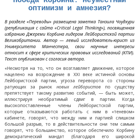
Победа Корбина: неуместный
оптимизм и амнезия?
В разделе «Переводы» размещена заметка Танзила Чоудхури
(републикация с сайта «Critical Legal Thinking»), посвященная
избранию Джереми Корбина лидером Лейбористской партии
Великобритании. Автор — левый исследователь-юрист из
Университета Манчестера, свои научные интересы
относит к сфере
критических правовых исследований
(КПИ).
Текст опубликован с согласия автора.
«Несмотря на то, что он возглавляет движение, которое
нацелено на возрождение в XXI веке истинной основы
Лейбористской партии, угроза переворота со стороны
ратующих за рынок
новых лейбористов
по существу
препятствует такому развитию событий, — быть может,
иллюстрируя необратимый сдвиг в партии. Когда
высокопоставленные члены Лейбористской партии,
которые отказываются работать с ним в «теневом»
кабинете, говорят, что между ним и партией слишком
большой разрыв, то в действительности они тем самым
говорят, что большинство, которое обеспечило Корбину
демократический мандат (благодаря его широкой