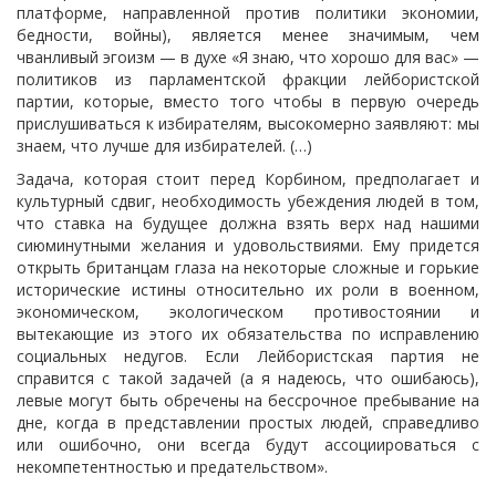
платформе, направленной против политики экономии,
бедности, войны), является менее значимым, чем
чванливый эгоизм — в духе «Я знаю, что хорошо для вас» —
политиков из парламентской фракции лейбористской
партии, которые, вместо того чтобы в первую очередь
прислушиваться к избирателям, высокомерно заявляют: мы
знаем, что лучше для избирателей. (…)
Задача, которая стоит перед Корбином, предполагает и
культурный сдвиг, необходимость убеждения людей в том,
что ставка на будущее должна взять верх над нашими
сиюминутными желания и удовольствиями. Ему придется
открыть британцам глаза на некоторые сложные и горькие
исторические истины относительно их роли в военном,
экономическом, экологическом противостоянии и
вытекающие из этого их обязательства по исправлению
социальных недугов. Если Лейбористская партия не
справится с такой задачей (а я надеюсь, что ошибаюсь),
левые могут быть обречены на бессрочное пребывание на
дне, когда в представлении простых людей, справедливо
или ошибочно, они всегда будут ассоциироваться с
некомпетентностью и предательством».