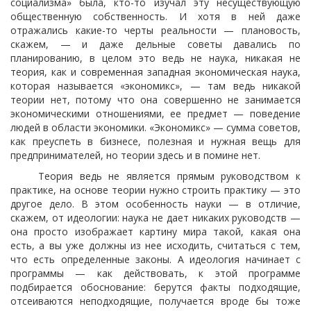
социализма» была, кто-то изучал эту несуществующую
общественную собственность. И хотя в ней даже
отражались какие-то черты реальности — плановость,
скажем, — и даже дельные советы давались по
планированию, в целом это ведь не наука, никакая не
теория, как и современная западная экономическая наука,
которая называется «экономикс», — там ведь никакой
теории нет, потому что она совершенно не занимается
экономическими отношениями, ее предмет — поведение
людей в области экономики. «Экономикс» — сумма советов,
как преуспеть в бизнесе, полезная и нужная вещь для
предпринимателей, но теории здесь и в помине нет.
Теория ведь не является прямым руководством к
практике, на основе теории нужно строить практику — это
другое дело. В этом особенность науки — в отличие,
скажем, от идеологии: наука не дает никаких руководств —
она просто изображает картину мира такой, какая она
есть, а вы уже должны из нее исходить, считаться с тем,
что есть определенные законы. А идеология начинает с
программы — как действовать, к этой программе
подбирается обоснование: берутся факты подходящие,
отсеиваются неподходящие, получается вроде бы тоже