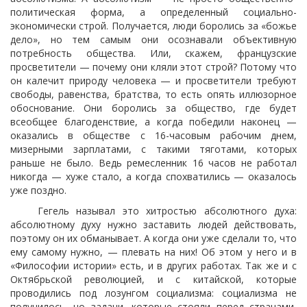
политическая форма, а определенный социально-
экономически строй. Получается, люди боролись за «божье
дело», но тем самым они осознавали объективную
потребность общества. Или, скажем, французские
просветители — почему они кляли этот строй? Потому что
он калечит природу человека — и просветители требуют
свободы, равенства, братства, то есть опять иллюзорное
обоснование. Они боролись за общество, где будет
всеобщее благоденствие, а когда победили наконец —
оказались в обществе с 16-часовым рабочим днем,
мизерными зарплатами, с такими тяготами, которых
раньше не было. Ведь ремесленник 16 часов не работал
никогда — хуже стало, а когда спохватились — оказалось
уже поздно.
Гегель называл это хитростью абсолютного духа:
абсолютному духу нужно заставить людей действовать,
поэтому он их обманывает. А когда они уже сделали то, что
ему самому нужно, — плевать на них! Об этом у него и в
«Философии истории» есть, и в других работах. Так же и с
Октябрьской революцией, и с китайской, которые
проводились под лозунгом социализма: социализма не
получилось, но задачи, которые стояли перед странами,