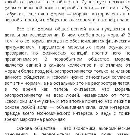
какой-то группы этого общества. Существует несколько
форм социальной воли: в первобытности — система табу,
табуитет, еще одна форма — мораль, которая есть и в
первобытности, и в обществе классовом, и, наконец, право.
Все эти формы общественной воли нуждаются в
детальном исследовании. В чем особенность морали? В
том, что ее нормы никогда не обеспечиваются физическим
принуждением: нарушителя моральных норм осуждают,
презирают, но физических санкций против него не
предпринимают. В первобытном обществе мораль
является единой в каждом коллективе и, в отличие от
морали более поздней, распространяется только на членов
данного общества: к «своим» нужно относиться согласно
вот этим нормам, а на остальных это не распространяется,
в то время как теперь считается, что мораль
распространяется на всех людей, независимо от того,
«свои» они или «чужие». И это вполне понятно: что лежит в
основе любой воли — объективная сила, сила интереса,
прежде всего экономического интереса. Я ведь с точки
зрения марксизма рассуждаю.
Основа общества — это экономика, экономические
отношения. В первобытном обществе люди равны,