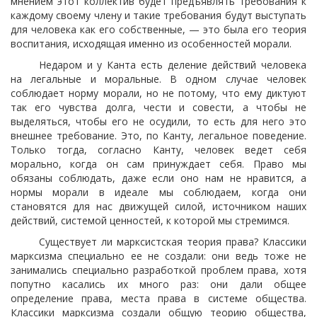
мнением этот коллектив будет предъявлять требования к
каждому своему члену и такие требования будут выступать
для человека как его собственные, — это была его теория
воспитания, исходящая именно из особенностей морали.
Недаром и у Канта есть деление действий человека
на легальные и моральные. В одном случае человек
соблюдает норму морали, но не потому, что ему диктуют
так его чувства долга, чести и совести, а чтобы не
выделяться, чтобы его не осудили, то есть для него это
внешнее требование. Это, по Канту, легальное поведение.
Только тогда, согласно Канту, человек ведет себя
морально, когда он сам принуждает себя. Право мы
обязаны соблюдать, даже если оно нам не нравится, а
нормы морали в идеале мы соблюдаем, когда они
становятся для нас движущей силой, источником наших
действий, системой ценностей, к которой мы стремимся.
Существует ли марксистская теория права? Классики
марксизма специально ее не создали: они ведь тоже не
занимались специально разработкой проблем права, хотя
попутно касались их много раз: они дали общее
определение права, места права в системе общества.
Классики марксизма создали общую теорию общества,