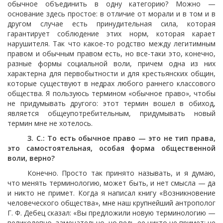
обычное объединить в одну категорию? Можно —
основание здесь простое: в отличие от морали и в том и в
другом случае есть принудительная сила, которая
гарантирует соблюдение этих норм, которая карает
нарушителя. Так что какое-то родство между легитимным
правом и обычным правом есть, но все-таки это, конечно,
разные формы социальной воли, причем одна из них
характерна для первобытности и для крестьянских общин,
которые существуют в недрах любого раннего классового
общества. Я пользуюсь термином «обычное право», чтобы
не придумывать другого: этот термин вошел в обиход,
является общеупотребительным, придумывать новый
термин мне не хотелось.
З. С.: То есть обычное право — это не тип права,
это самостоятельная, особая форма общественной
воли, верно?
Конечно. Просто так принято называть, и я думаю,
что менять терминологию, может быть, и нет смысла — да
и никто не примет. Когда я написал книгу «Возникновение
человеческого общества», мне наш крупнейший антрополог
Г. Ф. Дебец сказал: «Вы предложили новую терминологию —
великолепно, замечательно, но ведь ее никто не примет: не