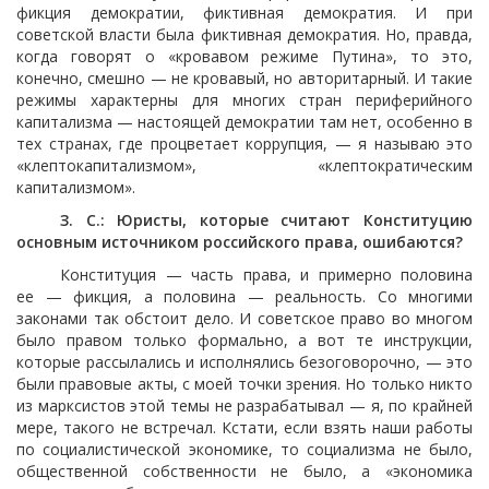
фикция демократии, фиктивная демократия. И при
советской власти была фиктивная демократия. Но, правда,
когда говорят о «кровавом режиме Путина», то это,
конечно, смешно — не кровавый, но авторитарный. И такие
режимы характерны для многих стран периферийного
капитализма — настоящей демократии там нет, особенно в
тех странах, где процветает коррупция, — я называю это
«клептокапитализмом», «клептократическим
капитализмом».
З. С.: Юристы, которые считают Конституцию
основным источником российского права, ошибаются?
Конституция — часть права, и примерно половина
ее — фикция, а половина — реальность. Со многими
законами так обстоит дело. И советское право во многом
было правом только формально, а вот те инструкции,
которые рассылались и исполнялись безоговорочно, — это
были правовые акты, с моей точки зрения. Но только никто
из марксистов этой темы не разрабатывал — я, по крайней
мере, такого не встречал. Кстати, если взять наши работы
по социалистической экономике, то социализма не было,
общественной собственности не было, а «экономика