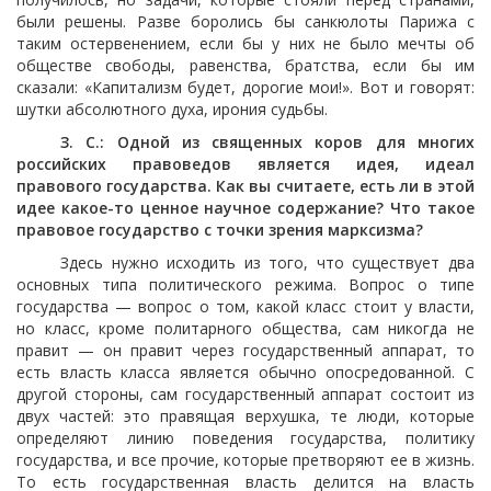
были решены. Разве боролись бы санкюлоты Парижа с
таким остервенением, если бы у них не было мечты об
обществе свободы, равенства, братства, если бы им
сказали: «Капитализм будет, дорогие мои!». Вот и говорят:
шутки абсолютного духа, ирония судьбы.
З. С.: Одной из священных коров для многих
российских правоведов является идея, идеал
правового государства. Как вы считаете, есть ли в этой
идее какое-то ценное научное содержание? Что такое
правовое государство с точки зрения марксизма?
Здесь нужно исходить из того, что существует два
основных типа политического режима. Вопрос о типе
государства — вопрос о том, какой класс стоит у власти,
но класс, кроме политарного общества, сам никогда не
правит — он правит через государственный аппарат, то
есть власть класса является обычно опосредованной. С
другой стороны, сам государственный аппарат состоит из
двух частей: это правящая верхушка, те люди, которые
определяют линию поведения государства, политику
государства, и все прочие, которые претворяют ее в жизнь.
То есть государственная власть делится на власть