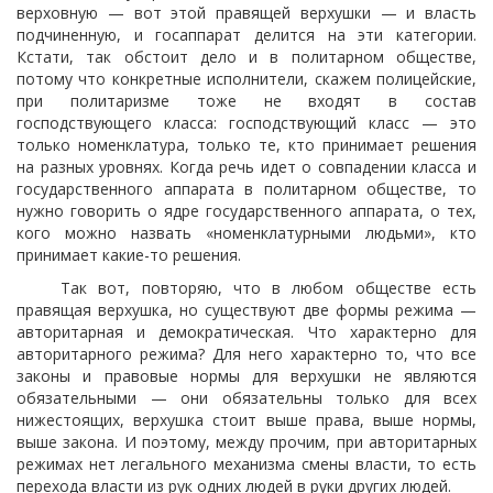
верховную — вот этой правящей верхушки — и власть
подчиненную, и госаппарат делится на эти категории.
Кстати, так обстоит дело и в политарном обществе,
потому что конкретные исполнители, скажем полицейские,
при политаризме тоже не входят в состав
господствующего класса: господствующий класс — это
только номенклатура, только те, кто принимает решения
на разных уровнях. Когда речь идет о совпадении класса и
государственного аппарата в политарном обществе, то
нужно говорить о ядре государственного аппарата, о тех,
кого можно назвать «номенклатурными людьми», кто
принимает какие-то решения.
Так вот, повторяю, что в любом обществе есть
правящая верхушка, но существуют две формы режима —
авторитарная и демократическая. Что характерно для
авторитарного режима? Для него характерно то, что все
законы и правовые нормы для верхушки не являются
обязательными — они обязательны только для всех
нижестоящих, верхушка стоит выше права, выше нормы,
выше закона. И поэтому, между прочим, при авторитарных
режимах нет легального механизма смены власти, то есть
перехода власти из рук одних людей в руки других людей.