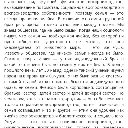
выполняет ряд функций: физическое воспроизводство,
выкармливание потомства, социальное воспроизводство и
воспроизводство собственности, поэтому семья — это
всегда правовая ячейка. В отличие от семьи групповой
брак регулировал только отношения между полами. Мы
знаем общества, где не было семьи. Когда наши социологи
пишут, что семья — необходимая ячейка, без которой ни
одно общество существовать не может, что она
унаследована от животного мира, — это же чушь.
Известны общества, где никакой семьи никогда не было.
Скажем, наяры Индии — у них индивидуальный брак в
какой-то степени был, но семьи у них не было. В конце
прошлого века, лет 30 назад, один китайский ученый изучил
народ на в провинции Сычуань. У них были разные системы,
в самой старой из которых не было ни индивидуального
брака, ни семьи. Ячейкой была корпорация, состоящая из
братьев, сестер, детей сестер и детей дочерей сестер. Но
чем плоха, как я это называю, «родья» — она обеспечивает
только социальное воспроизводство, но не физическое, а
семья совмещает и то и другое — этим она удобнее как
ячейка воспроизводства и биологического, и социального.
Родья — это только социальное воспроизводство,
биологическое воспроизводство только за пределами