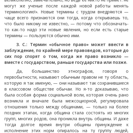
могут же ученые после каждой новой работы менять
терминологию!». Новые термины с трудом внедряются —
чаще всего признаются они тогда, когда открываешь то,
что было никому не известно, — потому что обозначать-
то как-то надо эти новые явления, но если есть старые
термины — пользуются обычно ими.
З. С.: Термин «обычное право» может ввести в
заблуждение, по крайней мере правоведов, которые до
сих пор спорят о том, когда же право возникло —
вместе с государством, раньше государства или позже.
Да, большинство этнографов, говоря о
первобытности, называют обычным правом не ту область,
которую я так именую, — они называют так сохранившиеся
в классовом обществе обычаи. Но я-то доказываю, что
была особая форма социальной воли, которая очень рано
возникла и вначале была межсоциорной, регулировала
отношения только между общинами, — только на более
поздних этапах, когда община стала состоять из многих
групп, многих родов, она проникла внутрь общины. И даже
тогда долгое время внутри общины принуждение к
исполнение этих норм опиралось на ту группу людей,