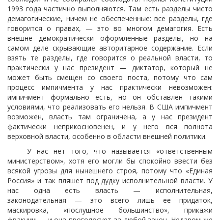
1993 года частично выполняются. Там есть разделы чисто
демагогические, ничем не обеспеченные: все разделы, где
говорится о правах, — это во многом демагогия. Есть
внешне демократически оформленные разделы, но на
самом деле скрывающие авторитарное содержание. Если
взять те разделы, где говорится о реальной власти, то
практически у нас президент — диктатор, который не
может быть смещен со своего поста, потому что сам
процесс импичмента у нас практически невозможен:
импичмент формально есть, но он обставлен такими
условиями, что реализовать его нельзя. В США импичмент
возможен, власть там ограничена, а у нас президент
фактически неприкосновенен, и у него вся полнота
верховной власти, особенно в области внешней политики.
У нас нет того, что называется «ответственным
министерством», хотя его могли бы спокойно ввести без
всякой угрозы для нынешнего строя, потому что «Единая
Россия» и так пляшет под дудку исполнительной власти. У
нас одна есть власть — исполнительная,
законодательная — это всего лишь ее придаток,
маскировка, «послушное большинство», прикажи
фракции — и она проголосует за любой закон. Недаром же