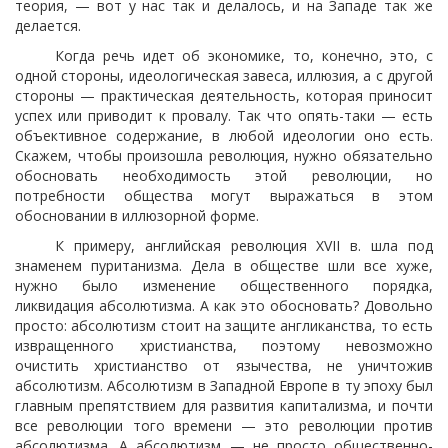
теория, — вот у нас так и делалось, и на Западе так же
делается.
Когда речь идет об экономике, то, конечно, это, с
одной стороны, идеологическая завеса, иллюзия, а с другой
стороны — практическая деятельность, которая приносит
успех или приводит к провалу. Так что опять-таки — есть
объективное содержание, в любой идеологии оно есть.
Скажем, чтобы произошла революция, нужно обязательно
обосновать необходимость этой революции, но
потребности общества могут выражаться в этом
обосновании в иллюзорной форме.
К примеру, английская революция XVII в. шла под
знаменем пуританизма. Дела в обществе шли все хуже,
нужно было изменение общественного порядка,
ликвидация абсолютизма. А как это обосновать? Довольно
просто: абсолютизм стоит на защите англиканства, то есть
извращенного христианства, поэтому невозможно
очистить христианство от язычества, не уничтожив
абсолютизм. Абсолютизм в Западной Европе в ту эпоху был
главным препятствием для развития капитализма, и почти
все революции того времени — это революции против
абсолютизма. А абсолютизм — не просто общественно-