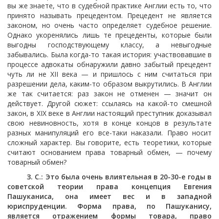
вы же знаете, что в судебной практике Англии есть то, что
принято называть прецедентом. Прецедент не является
законом, но очень часто определяет судебное решение.
Однако укоренялись лишь те прецеденты, которые были
выгодны господствующему классу, а невыгодные
забывались. Была когда-то такая история: участвовавшие в
процессе адвокаты обнаружили давно забытый прецедент
чуть ли не XII века — и пришлось с ним считаться при
разрешении дела, каким-то образом выкрутились. В Англии
же так считается: раз закон не отменен — значит он
действует. Другой сюжет: ссылаясь на какой-то смешной
закон, в XIX веке в Англии настоящий преступник доказывал
свою невиновность, хотя в конце концов в результате
разных манипуляций его все-таки наказали. Право носит
сложный характер. Вы говорите, есть теоретики, которые
считают основанием права товарный обмен, — почему
товарный обмен?
З. С.: Это была очень влиятельная в 20-30-е годы в
советской теории права концепция Евгения
Пашуканиса, она имеет вес и в западной
юриспруденции. Форма права, по Пашуканису,
является отражением формы товара, право