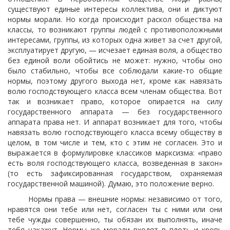
существуют единые интересы коллектива, они и диктуют
нормы морали. Но когда происходит раскол общества на
классы, то возникают группы людей с противоположными
интересами, группы, из которых одна живет за счет другой,
эксплуатирует другую, — исчезает единая воля, а общество
без единой воли обойтись не может: нужно, чтобы оно
было стабильно, чтобы все соблюдали какие-то общие
нормы, поэтому другого выхода нет, кроме как навязать
волю господствующего класса всем членам общества. Вот
так и возникает право, которое опирается на силу
государственного аппарата — без государственного
аппарата права нет. И аппарат возникает для того, чтобы
навязать волю господствующего класса всему обществу в
целом, в том числе и тем, кто с этим не согласен. Это и
выражается в формулировке классиков марксизма: «право
есть воля господствующего класса, возведенная в закон»
(то есть зафиксированная государством, охраняемая
государственной машиной). Думаю, это положение верно.
Нормы права — внешние нормы: независимо от того,
нравятся они тебе или нет, согласен ты с ними или они
тебе чужды совершенно, ты обязан их выполнять, иначе
тебя накажут. Нормы же морали входят в плоть и кровь