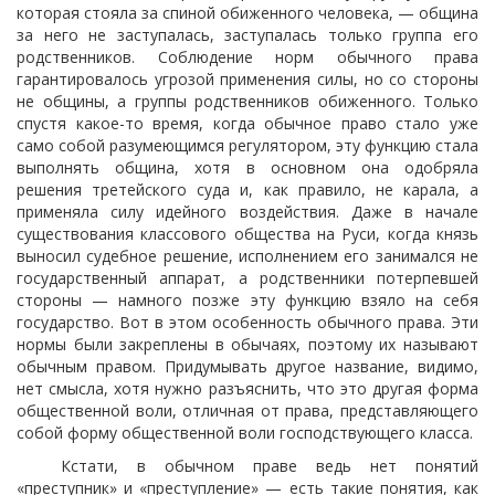
которая стояла за спиной обиженного человека, — община
за него не заступалась, заступалась только группа его
родственников. Соблюдение норм обычного права
гарантировалось угрозой применения силы, но со стороны
не общины, а группы родственников обиженного. Только
спустя какое-то время, когда обычное право стало уже
само собой разумеющимся регулятором, эту функцию стала
выполнять община, хотя в основном она одобряла
решения третейского суда и, как правило, не карала, а
применяла силу идейного воздействия. Даже в начале
существования классового общества на Руси, когда князь
выносил судебное решение, исполнением его занимался не
государственный аппарат, а родственники потерпевшей
стороны — намного позже эту функцию взяло на себя
государство. Вот в этом особенность обычного права. Эти
нормы были закреплены в обычаях, поэтому их называют
обычным правом. Придумывать другое название, видимо,
нет смысла, хотя нужно разъяснить, что это другая форма
общественной воли, отличная от права, представляющего
собой форму общественной воли господствующего класса.
Кстати, в обычном праве ведь нет понятий
«преступник» и «преступление» — есть такие понятия, как