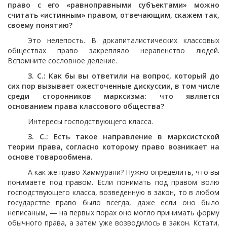
право с его «равноправными субъектами» можно
считать «истинным» правом, отвечающим, скажем так,
своему понятию?
Это нелепость. В докапиталистических классовых
обществах право закрепляло неравенство людей.
Вспомните сословное деление.
З. С.: Как бы вы ответили на вопрос, который до
сих пор вызывает ожесточенные дискуссии, в том числе
среди сторонников марксизма: что является
основанием права классового общества?
Интересы господствующего класса.
З. С.: Есть такое направление в марксистской
теории права, согласно которому право возникает на
основе товарообмена.
А как же право Хаммурапи? Нужно определить, что вы
понимаете под правом. Если понимать под правом волю
господствующего класса, возведенную в закон, то в любом
государстве право было всегда, даже если оно было
неписаным, — на первых порах оно могло принимать форму
обычного права, а затем уже возводилось в закон. Кстати,