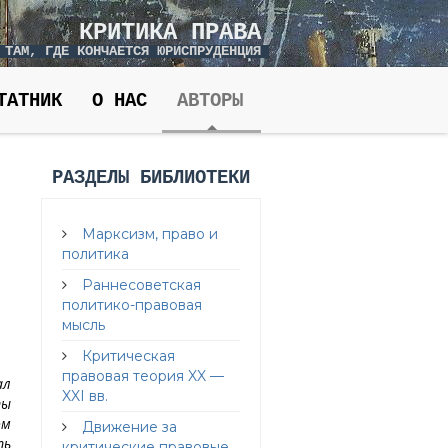
КРИТИКА ПРАВА
 ТАМ, ГДЕ КОНЧАЕТСЯ ЮРИСПРУДЕНЦИЯ
ТАТНИК
О НАС
АВТОРЫ
РАЗДЕЛЫ БИБЛИОТЕКИ
Марксизм, право и
политика
Раннесоветская
политико-правовая
мысль
Критическая
правовая теория XX —
ал
XXI вв.
ты
ом
Движение за
ть
критические правовые