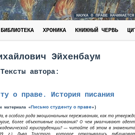
НАУКА О ПРАВЕ НАЧИНАЕТСЯ
БИБЛИОТЕКА
ХРОНИКА
КНИЖНЫЙ ЧЕРВЬ
ЦИ
ихайлович Эйхенбаум
Тексты автора:
нту о праве. История писания
Письмо студенту о праве
ю материала «
»
)
да, в особого рода эмоциональных переживаниях, как то утвержд
ругие, более объективные основания? О чем умалчивают адеп
кадемической юриспруденции? — читайте об этом в знаменит
9 г.) Льва Толстого, которое отказывались публикова