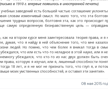
(письмо в 1910 г. впервые появилось в иностранной печати)
 учебных заведений есть большей частью соглашение уклонять
авая словам изменчивый смысл. Но мало того, что эта болтов
шения трудных вопросов, болтовня эта, как это происходит п
 еще самую определенную безнравственную цель — оправдан
, как на втором курсе меня заинтересовала теория права, и я 
ее, думая, что я найду в ней объяснение того, что мне казало
жизни людей. Но помню, что чем более я вникал тогда в смы
убеждался, что или есть что-то неладное в этой науке, или я не
онемногу убеждался, что кто-то из нас двух должен быть оче
ии права, которую я изучал, или я, лишенный способности поня
огда 18 лет, и я не мог не признать того, что глуп я, и пото
свыше моих умственных способностей, и оставил эти занятия».
08 мая 2015 го