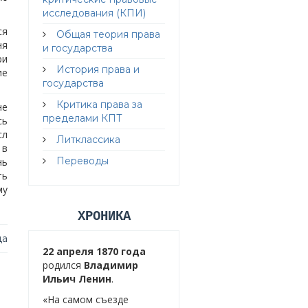
исследования (КПИ)
ся
Общая теория права
ня
и государства
ри
История права и
ие
государства
Критика права за
не
пределами КПТ
сь
сл
Литклассика
 в
Переводы
нь
ть
му
ХРОНИКА
да
22 апреля 1870 года
родился
Владимир
Ильич Ленин
.
«На самом съезде