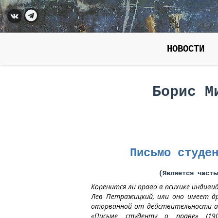
НОВОСТИ
Борис М
Письмо студе
(
Является часть
Коренится ли право в психике индиви
Лев Петражицкий, или оно имеет д
оторванной от действительности а
«Письме студенту о праве» (190