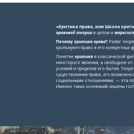
«Критика права, или Школа крит
правовой теории
в целом
и
марксист
Почему
критика права
?
Разве теоре
критикуют
право в его конкретных 
Понятие
критика
в классической фи
некоторого явления, а свободное от
условий и пределов его бытия. Теор
существования права, его возможнос
социальными отношениями, — эта по
Именно таких оснований лишены гос