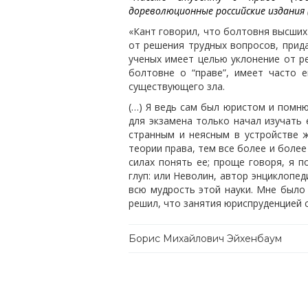
дореволюционные российские издания 
«Кант говорил, что болтовня высших
от решения трудных вопросов, прид
ученых имеет целью уклонение от ре
болтовне о “праве”, имеет часто
существующего зла.
(…) Я ведь сам был юристом и помню
для экзамена только начал изучать 
странным и неясным в устройстве 
теории права, тем все более и более 
силах понять ее; проще говоря, я п
глуп: или Неволин, автор энциклопед
всю мудрость этой науки. Мне было т
решил, что занятия юриспруденцией 
Борис Михайлович Эйхенбаум