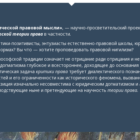
ической правовой мысли»
, — научно-просветительский прое
ской теории права
в частности
.
тики-позитивисты, энтузиасты естественно-правовой школы, юри
формах? Вы что — хотите проповедовать правовой нигилизм?
лософской традиции означает не отрицание ради отрицания и н
 догматизма глубокое и всестороннее, доходящее до основания
етическая задача
критики права
требует диалектического позна
тей и его ограниченности как исторического феномена, вызван
зиция изначально несовместима с юридическим догматизмом и 
подствующие ныне и претендующие на научность
теории права.