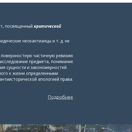
кт, посвященный
критической
дические неокантианцы и т. д. не
е поверхностную частичную ревизию
 исследование предмета, понимание
ния сущности и закономерностей
ного к жизни определенными
антиисторической апологией права.
Подробнее