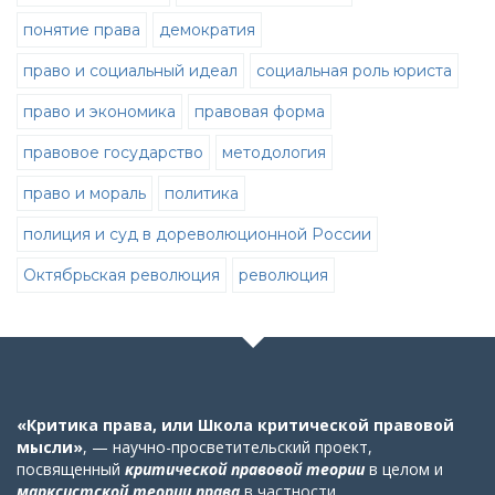
понятие права
демократия
право и социальный идеал
социальная роль юриста
право и экономика
правовая форма
правовое государство
методология
право и мораль
политика
полиция и суд в дореволюционной России
Октябрьская революция
революция
«Критика права, или Школа критической правовой
мысли»
, — научно-просветительский проект,
посвященный
критической правовой теории
в целом
и
марксистской теории права
в частности
.