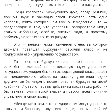
на фронте предрассудков мы только начинаем наступать.
Среди крепостей буржуазного духа, вроде религии,
ложной науки и заблудившегося искусства, есть одна
крепость, взять которую нам нужно немедленно. Это —
предрассудок о том, что управлять государством могут
только избранные, особые, ученые люди, а простому
рабочему человеку это не по разуму.
Это — великая ложь, каменная стена, за которой
держала правящая буржуазия рабочий класс и не
подпускала его к управлению государством.
Такая хитрость буржуазии теперь нам очень понятна:
если бы пролетарий понял нехитрую науку управления
государством, увидел бы, как господствующий класс делает
из человеческого общества машину угнетения одних
другими, он бы недолго после потерпел буржуев на своей
хребтине. И оттого первым действием восставших рабочих
был захват политической власти и поворот всей политики
управления в свою пользу.
Убеждение в том, что государством могут управлять
только избранные, «лучшие» люди, есть злейший