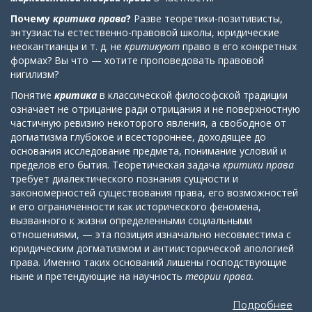
Почему
критика права
?
Разве теоретики-позитивисты,
энтузиасты естественно-правовой школы, юридические
неокантианцы и т. д. не
критикуют
право в его конкретных
формах? Вы что — хотите проповедовать правовой
нигилизм?
Понятие
критика
в классической философской традиции
означает не отрицание ради отрицания и не поверхностную
частичную ревизию некоторого явления, а свободное от
догматизма глубокое и всестороннее, доходящее до
основания исследование предмета, понимание условий и
пределов его бытия. Теоретическая задача
критики права
требует диалектического познания сущности и
закономерностей существования права, его возможностей
и его ограниченности как исторического феномена,
вызванного к жизни определенными социальными
отношениями, — эта позиция изначально несовместима с
юридическим догматизмом и антиисторической апологией
права. Именно таких оснований лишены господствующие
ныне и претендующие на научность
теории права.
Подробнее