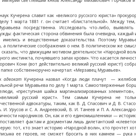
 империи светлейший князь Александр Михайлович Горчаков и .
наук Кучерена славит как «великого русского юриста» прокуро
делу 1 марта 1881 г. он считает «блистательной». Между тем,
уравьева посредственна. Исследовать что-либо, выявлять
ужды: фактическая сторона обвинения была очевидна, каждый 
е имелись и вещественные доказательства. Поэтому Муравь
, а политические соображения о нем. В политическом же смыс
о сказать, что движущим мотивом деятельности «Народной вол
ого инстинкта, почуявшего запах крови». Что касается личнос
рович Кони (вот действительно великий русский юрист!) собр
а папке собственноручно начертал: «Мерзавец Муравьев».
ах
адвокат
Кучерена назвал «Когда люди плачут — желябо
ельной речи Муравьева по делу 1 марта. Самоотверженные бор
люди, «преступная шайка маргинализированных элементов»,
«великий русский юрист». Тем самым Кучерена не толь
ственной адвокатуры, таким, как В. Д. Спасович и Д. В. Стасо
. И. Урусов и С. А. Андреевский, В. И. Танеев и П. А. Александро
чности народников. Он, как и его единомышленники — историк
поставляет фактам и документам лишь дилетантский «клевето
ерую: тот, кто знает историю «Народной воли», кто прочтет хо
письма ее героев, не сможет бросить в них камнем — рука 