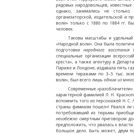
рядовых народовольцев, известных 
однако, занимались не столько т
организаторской, издательской и п
воли» только с 1880 по 1884 гг. б
человек.
Таковы масштабы и удельный 
«Народной воли». Она была политиче
подготовки
народного восстания
п
специальные организации всеросси
креста», а также агентуру в Департ
Париже и Лондоне, издавала пять га
времени тиражами по 3–5 тыс. экз
воли», был всего лишь
одним из мног
Современные «разоблачители» 
характерной фамилией Л. Н. Краснопе
вспомнить того из персонажей Н. С. 
страны фимиазм пошел»! Рвался ли 
потребовавший из тюрьмы приобщит
неизбежно
смертным приговором дос
предположить, что рвалась к власти
большое дело. Быть может, двум по