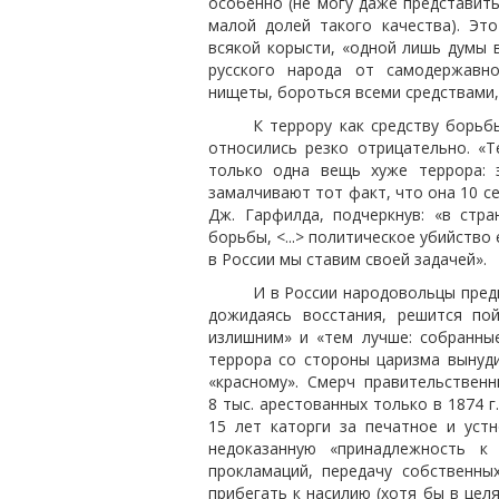
особенно (не могу даже представить
малой долей такого качества). Э
всякой корысти, «одной лишь думы 
русского народа от самодержавно
нищеты, бороться всеми средствами,
К террору как средству борьб
относились резко отрицательно. «
только одна вещь хуже террора: 
замалчивают тот факт, что она 10 с
Дж. Гарфилда, подчеркнув: «в стр
борьбы, <...> политическое убийство
в России мы ставим своей задачей».
И в России народовольцы пре
дожидаясь восстания, решится по
излишним» и «тем лучше: собранны
террора со стороны царизма вынуд
«красному». Смерч правительственн
8 тыс. арестованных только в 1874 г
15 лет каторги за печатное и уст
недоказанную «принадлежность к
прокламаций, передачу собственны
прибегать к насилию (хотя бы в цел