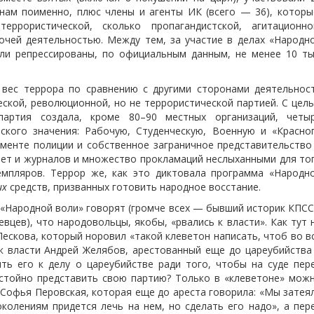
нам поименно, плюс члены и агенты ИК (всего — 36), которы
еррористической, сколько пропагандистской, агитационно
рочей деятельностью. Между тем, за участие в делах «Народн
ыли репрессированы, по официальным данным, не менее 10 ты
вес террора по сравнению с другими сторонами деятельнос
ской, революционной, но не террористической партией. С цел
артия создала, кроме 80–90 местных организаций, четы
йского значения: Рабочую, Студенческую, Военную и «Красно
аменте полиции и собственное заграничное представительство
зет и журналов и множество прокламаций неслыханными для то
емпляров. Террор же, как это диктовала программа «Народн
их
средств, призванных готовить народное восстание.
«Народной воли» говорят (громче всех — бывший историк КПСС
вцев), что народовольцы, якобы, «рвались к власти». Как тут 
Лескова, который норовил «такой клеветон написать, чтоб во в
к власти Андрей Желябов, арестованный еще до цареубийства
ь его к делу о цареубийстве ради того, чтобы на суде пер
тойно представить свою партию? Только в «клеветоне» мож
 Софья Перовская, которая еще до ареста говорила: «Мы затея
колениям придется лечь на нем, но сделать его надо», а пер