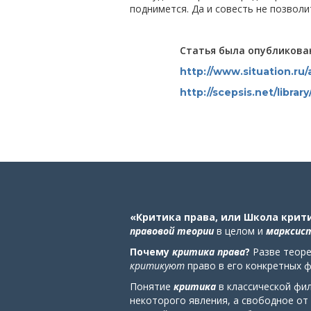
поднимется. Да и совесть не позволи
Статья была опубликован
http://www.situation.ru/
http://scepsis.net/librar
«Критика права, или Школа крит
правовой теории
в целом
и
марксист
Почему
критика права
?
Разве теоре
критикуют
право в его конкретных 
Понятие
критика
в классической фи
некоторого явления, а свободное от