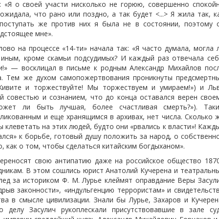
: «Я о своей участи нисколько не горюю, совершенно спокой
ожидала, что рано или поздно, а так будет <...> Я жила так, к
поступать же против них я была не в состоянии, поэтому 
едстоящее мне».
ово на процессе «14-ти» начала так: «Я часто думала, могла 
о иным, кроме скамьи подсудимых? И каждый раз отвечала себ
ии!» — восклицал в письме к родным Александр Михайлов пос
а. Тем же духом самопожертвования проникнуты предсмертн
Живите и торжествуйте! Мы торжествуем и умираем!») и Ль
ой совестью и сознанием, что до конца оставался верен свое
жет ли быть лучшая, более счастливая смерть?»). Так
ликованным и еще хранящимся в архивах, нет числа. Сколько 
 клеветать на этих людей, будто они «рвались к власти»! Кажд
вался» к борьбе, готовый душу положить за народ, о собственн
о, как о том, чтобы сделаться китайским богдыханом».
переносят свою антипатию даже на российское общество 187
одникам. В этом сошлись юрист Анатолий Кучерена и театральн
лед за историком Ф. М. Лурье клеймят оправдание Веры Засул
рыв законности», «индульгенцию террористам» и свидетельст
ва в смысле цивилизации. Знали бы Лурье, Захаров и Кучерен
о делу Засулич рукоплескали присутствовавшие в зале су