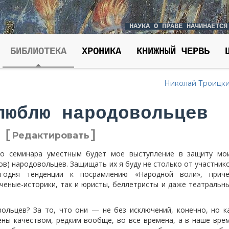
НАУКА О ПРАВЕ НАЧИНАЕТСЯ
БИБЛИОТЕКА
ХРОНИКА
КНИЖНЫЙ ЧЕРВЬ
Николай Троицк
люблю народовольцев
[
]
Редактировать
го семинара уместным будет мое выступление в защиту мо
ов) народовольцев. Защищать их я буду не столько от участник
годня тенденции к посрамлению «Народной воли», прич
ченые-историки, так и юристы, беллетристы и даже театральн
ольцев? За то, что они — не без исключений, конечно, но к
ны качеством, редким вообще, во все времена, а в наше вре