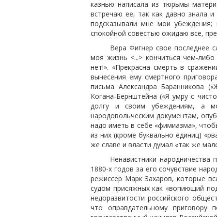
казнью написала из тюрьмы матери
встречаю ее, так как давно знала и 
подсказывали мне мои убеждения; 
спокойной совестью ожидаю все, пр
Вера Фигнер свое последнее сл
моя жизнь <...> кончиться чем-либ
нет!». «Прекрасна смерть в сражен
вынесения ему смертного приговор
письма Александра Баранникова («
Когана-Бернштейна («Я умру с чист
долгу и своим убеждениям, а мо
народовольческим документам, опуб
надо иметь в себе «фимиазма», чтобы
из них (кроме буквально единиц) «р
же славе и власти думал «так же мал
Ненавистники народничества 
1880-х годов за его сочувствие нар
режиссер Марк Захаров, которые вс
судом присяжных как «вопиющий под
недоразвитости российского общест
что оправдательному приговору п