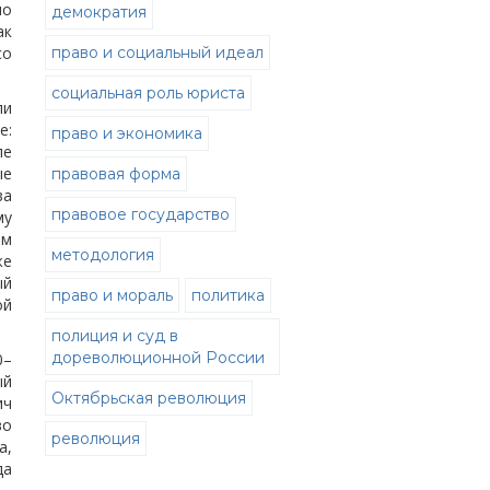
но
демократия
ак
со
право и социальный идеал
социальная роль юриста
ли
е:
право и экономика
ле
ые
правовая форма
ва
правовое государство
му
им
методология
же
ый
право и мораль
политика
ой
полиция и суд в
дореволюционной России
0–
ый
Октябрьская революция
ич
во
революция
а,
да