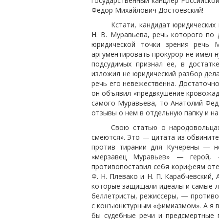
государственный канцлер Российской
Федор Михайлович Достоевский!
Кстати, кандидат юридических 
Н. В. Муравьева, речь которого по 
юридической точки зрения речь М
аргументировать прокурор не имел н
подсудимых признал ее, в достатк
изложил не юридический разбор дела
речь его невежественна. Достаточн
он объявил «предвкушение кровожадн
самого Муравьева, то Анатолий Федо
отзывы о нем в отдельную папку и н
Свою статью о народовольц
смеются». Это — цитата из обвинит
против тирании для Кучерены — не
«мерзавец Муравьев» — герой, 
противопоставил себя корифеям отече
Ф. Н. Плевако и Н. П. Карабчевский, А
которые защищали идеалы и самые ли
беллетристы, режиссеры, — противо
с конъюнктурным «фимиазмом». А я в
бы судебные речи и предсмертные 