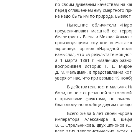
по своим душевным качествам на как
перед оглашением ему смертного при
не надо быть им по природе. Бывают
Нынешние обличители «Народ
преувеличивают масштаб ее террор
беллетристы Елена и Михаил Холмо
производящими «жуткое впечатлен
«кровавую оргию» «Народной воли
измыслил, что «в результате мощного
а 1 марта 1881 г. «мальчику-разн
воспроизвел историк Г. Е. Миро
Д. М. Фельдман, в представлении ко
уверяют нас, что при взрыве 19 нояб
В действительности мальчик Ни
боли, но не с отрезанной же головой
с крымскими фруктами, но
никто
благополучно вообще другим поездо
Всего же за 6 лет своей «кров
императора Александра II, шеф
В. С. Стрельникова, двух шпионов (С.
всех этих террористических актах,