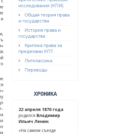
 с
исследования (КПИ)
ие
ие
Общая теория права
 и
и государства
История права и
и,
государства
ть
и»
Критика права за
ША
пределами КПТ
ой
Литклассика
го
Переводы
не
ся
о»
ХРОНИКА
ру
до
0–
22 апреля 1870 года
за
родился
Владимир
ых
Ильич Ленин
.
ло
«На самом съезде
ых