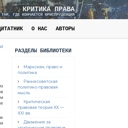
КРИТИКА ПРАВА
 ТАМ, ГДЕ КОНЧАЕТСЯ ЮРИСПРУДЕНЦИЯ
ЦИТАТНИК
О НАС
АВТОРЫ
ий
РАЗДЕЛЫ БИБЛИОТЕКИ
Марксизм, право и
политика
Раннесоветская
их
политико-правовая
ов
мысль
ем
Критическая
ые
правовая теория XX —
XXI вв.
ак
Движение за
мя
критические правовые