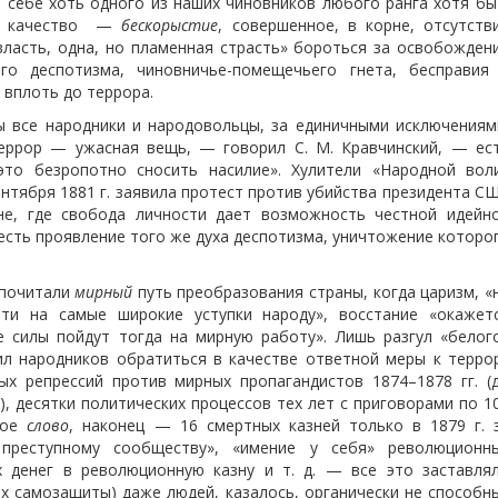
 себе хоть одного из наших чиновников любого ранга хотя бы
то качество —
бескорыстие
, совершенное, в корне, отсутств
власть, одна, но пламенная страсть» бороться за освобожден
го деспотизма, чиновничье-помещечьего гнета, бесправия
 вплоть до террора.
ы все народники и народовольцы, за единичными исключениям
Террор — ужасная вещь, — говорил С. М. Кравчинский, — ес
это безропотно сносить насилие». Хулители «Народной вол
ентября 1881 г. заявила протест против убийства президента С
ане, где свобода личности дает возможность честной идейн
 есть проявление того же духа деспотизма, уничтожение которо
дпочитали
мирный
путь преобразования страны, когда царизм, «
йти на самые широкие уступки народу», восстание «окажет
е силы пойдут тогда на мирную работу». Лишь разгул «белог
ил народников обратиться в качестве ответной меры к терро
ых репрессий против мирных пропагандистов 1874–1878 гг. (
.), десятки политических процессов тех лет с приговорами по 1
ное
слово
, наконец — 16 смертных казней только в 1879 г. 
 преступному сообществу», «имение у себя» революционн
х денег в революционную казну и т. д. — все это заставля
ях самозащиты) даже людей, казалось, органически не способн