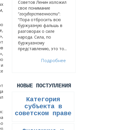
Советов Ленин изложил
ых
свое понимание
м,
“
государственности
”:
“Пора отбросить всю
но
буржуазную фальшь в
е,
разговорах о силе
»,
народа. Сила, по
ют
буржуазному
ов
представлению, это то...
»,
но
Подробнее
 и
же
от
НОВЫЕ ПОСТУПЛЕНИЯ
да
ал
Категория
субъекта в
к:
советском праве
ра
Во
20