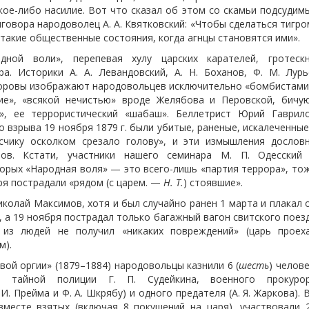
ое-либо насилие. Вот что сказал об этом со скамьи подсудим
говора народоволец А. А. Квятковский: «Чтобы сделаться тигро
 такие общественные состояния, когда агнцы становятся ими».
ной воли», перепевая хулу царских карателей, гротеск
а. Историки А. А. Левандовский, А. Н. Боханов, Ф. М. Лурь
горовы изображают народовольцев исключительно «бомбистами
ие», «всякой нечистью» вроде Желябова и Перовской, бичу
», ее террористический «шабаш». Беллетрист Юрий Гаврил
 взрыва 19 ноября 1879 г. были убитые, раненые, искалеченные
осчику осколком срезало голову», и эти измышления дослов
нов. Кстати, участники нашего семинара М. П. Одесский
торых «Народная воля» — это всего-лишь «партия террора», то
ря пострадали «рядом (с царем. —
Н. Т.
) стоявшие».
колай Максимов, хотя и был случайно ранен 1 марта и плакал 
, а 19 ноября пострадал только багажный вагон свитского поез
из людей не получил «никаких повреждений» (царь проех
м).
авой оргии» (1879–1884) народовольцы казнили 6 (
шесть
) челове
а тайной полиции Г. П. Судейкина, военного прокуро
 И. Прейма и Ф. А. Шкрябу) и одного предателя (А. Я. Жаркова). 
 вместе взятых (включая 8 покушений на царя), участвовали 