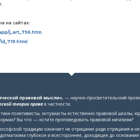
т.
а на сайтах:
app/j_art_756.htm
y/id_719.html
ической правовой мысли»
, — научно-просветительский прое
ской теории права
в частности
.
тики-позитивисты, энтузиасты естественно-правовой школы, юри
формах? Вы что — хотите проповедовать правовой нигилизм?
лософской традиции означает не отрицание ради отрицания и н
 догматизма глубокое и всестороннее, доходящее до основания