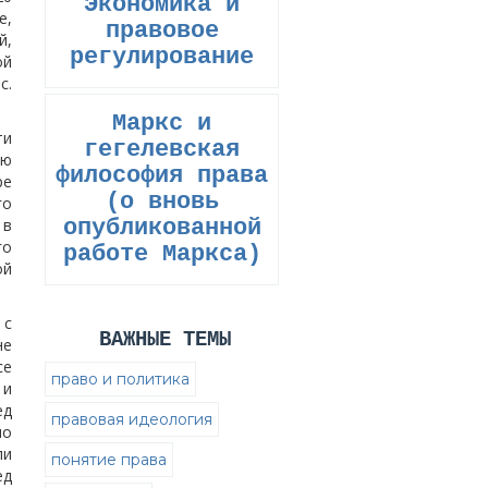
Экономика и
е,
правовое
й,
регулирование
ой
с.
Маркс и
ти
гегелевская
ью
философия права
ре
(о вновь
го
 в
опубликованной
го
работе Маркса)
ой
 с
ВАЖНЫЕ ТЕМЫ
не
се
право и политика
 и
ед
правовая идеология
но
ли
понятие права
ед