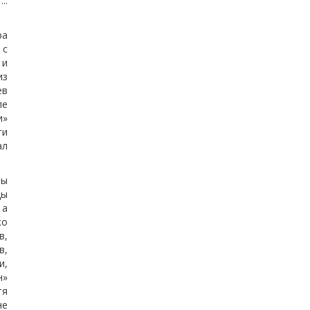
..
ра
 с
 и
из
ев
ле
и»
ти
ал
вы
цы
 а
ко
в,
в,
и,
н»
тя
не